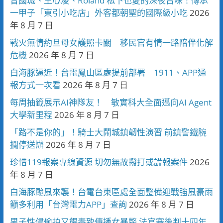
曾國城、王心凌、Roland 私下也愛的深夜台味！傳承
一甲子「東引小吃店」外客都朝聖的國際級小吃
2026
年 8 月 7 日
戰火無情約旦母女護照卡關 移民官有情一路陪伴化解
危機
2026 年 8 月 7 日
白海豚逼近！台電鳳山區處提前部署 1911、APP通
報方式一次看
2026 年 8 月 7 日
每周抽籤展示AI神隊友！ 敏實科大全面邁向AI Agent
大學新里程
2026 年 8 月 7 日
「路不是你的」！騎士大鬧城鎮韌性演習 前鎮警鐵腕
攔停送辦
2026 年 8 月 7 日
珍惜119報案專線資源 切勿無故撥打或謊報案件
2026
年 8 月 7 日
白海豚颱風來襲！台電台東區處全面整備迎戰強風豪雨
籲多利用「台灣電力APP」查詢
2026 年 8 月 7 日
男子性侵偷拍又餵毒致傳播女暴斃 法官審後判十四年