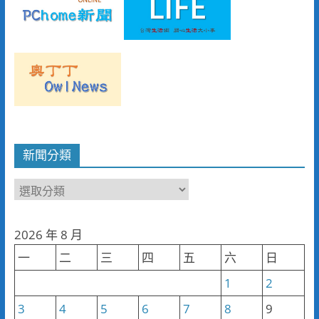
新聞分類
新
聞
分
2026 年 8 月
類
一
二
三
四
五
六
日
1
2
3
4
5
6
7
8
9