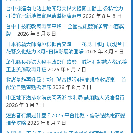
台中捷運南屯站土地開發共構大樓開工動土 公私協力
打造宜居新地標實現軌道經濟願景
2026 年 8 月 8 日
台中市技職教育再攀高峰！ 全國技能競賽勇奪23面獎
牌
2026 年 8 月 8 日
日本花藝大師梅垣稔抵台交流 「花見日和」展現台日
花藝文化魅力 8月8日精彩展演登場
2026 年 8 月 8 日
彰化縣長參選人魏平政彰化造勢 喊福利超越六都承接
王惠美施政再升級
2026 年 8 月 7 日
救護量能再升級！彰化聯合捐贈4輛高規格救護車 首
配全自動電動擔架床
2026 年 8 月 7 日
中正地下道排水溝夜間清淤 水利局:請用路人減速慢行
2026 年 8 月 7 日
短影音行銷是什麼？2026 平台比較、優缺點與電商變
現全攻略
2026 年 8 月 7 日