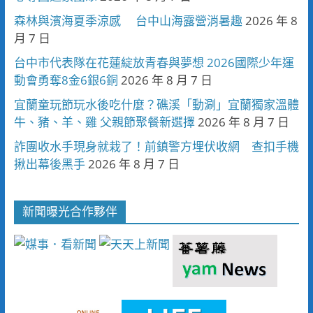
森林與濱海夏季涼感 台中山海露營消暑趣
2026 年 8
月 7 日
台中市代表隊在花蓮綻放青春與夢想 2026國際少年運
動會勇奪8金6銀6銅
2026 年 8 月 7 日
宜蘭童玩節玩水後吃什麼？礁溪「動涮」宜蘭獨家溫體
牛、豬、羊、雞 父親節聚餐新選擇
2026 年 8 月 7 日
詐團收水手現身就栽了！前鎮警方埋伏收網 查扣手機
揪出幕後黑手
2026 年 8 月 7 日
新聞曝光合作夥伴