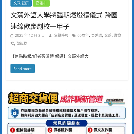
文教.健康
高雄市
文藻外語大學將臨期燃燈禮儀式 跨國
連線歡慶創校一甲子
,
,
,
2025 年 12 月 3 日
焦點時報
60周年
吳甦樂
文藻
燃燈
,
禮
聖誕樹
【焦點時報/記者張淑慧 報導】文藻外語大
Read more