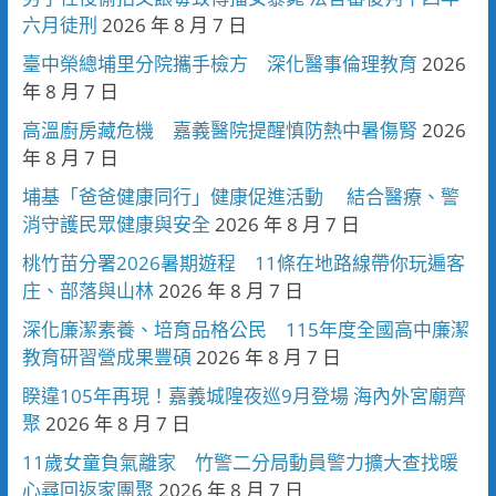
六月徒刑
2026 年 8 月 7 日
臺中榮總埔里分院攜手檢方 深化醫事倫理教育
2026
年 8 月 7 日
高溫廚房藏危機 嘉義醫院提醒慎防熱中暑傷腎
2026
年 8 月 7 日
埔基「爸爸健康同行」健康促進活動 結合醫療、警
消守護民眾健康與安全
2026 年 8 月 7 日
桃竹苗分署2026暑期遊程 11條在地路線帶你玩遍客
庄、部落與山林
2026 年 8 月 7 日
深化廉潔素養、培育品格公民 115年度全國高中廉潔
教育研習營成果豐碩
2026 年 8 月 7 日
睽違105年再現！嘉義城隍夜巡9月登場 海內外宮廟齊
聚
2026 年 8 月 7 日
11歲女童負氣離家 竹警二分局動員警力擴大查找暖
心尋回返家團聚
2026 年 8 月 7 日