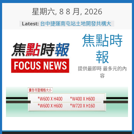
Skip
星期六, 8 8 月, 2026
to
content
Latest:
台中捷運南屯站土地開發共構大
樓開工動土 公私協力打造宜居
焦點時
新地標實現軌道經濟願景
警友辦事處大力相挺！岡山分局
送上「父親節」暖心祝福
報
守望相助的暖心守護 湖內警消
聯手破門化解獨居翁的危機
歡慶父親節！《台中通
提供最即時 最多元的內
TCPASS》APP 攜手在地名店熱
容
情端好康
暖心跨海送暖！台灣首廟天壇豪
捐「300萬」助熊本震災重建