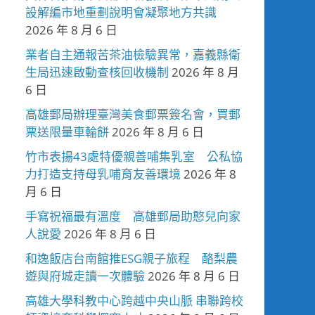
設解編市地重劃說明會凝聚地方共識
2026 年 8 月 6 日
業者自主通報苦茶油檢驗異常，嘉義縣衛
生局迅速啟動查核回收機制
2026 年 8 月
6 日
高雄郵局辦理臺灣美食郵票簽名會，買郵
票送限量車輪餅
2026 年 8 月 6 日
竹市表揚43處特優親善哺集乳室 公私協
力打造支持母乳哺育友善環境
2026 年 8
月 6 日
手寫祝福最有溫度 高雄郵局助憨兒向家
人說愛
2026 年 8 月 6 日
和逸飯店台南館推ESG親子旅程 酪梨農
遊與府城走讀一次體驗
2026 年 8 月 6 日
高雄大學科教中心跨越中央山脈 串聯跨校