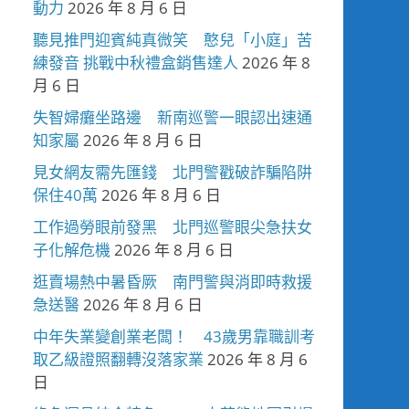
動力
2026 年 8 月 6 日
聽見推門迎賓純真微笑 憨兒「小庭」苦
練發音 挑戰中秋禮盒銷售達人
2026 年 8
月 6 日
失智婦癱坐路邊 新南巡警一眼認出速通
知家屬
2026 年 8 月 6 日
見女網友需先匯錢 北門警戳破詐騙陷阱
保住40萬
2026 年 8 月 6 日
工作過勞眼前發黑 北門巡警眼尖急扶女
子化解危機
2026 年 8 月 6 日
逛賣場熱中暑昏厥 南門警與消即時救援
急送醫
2026 年 8 月 6 日
中年失業變創業老闆！ 43歲男靠職訓考
取乙級證照翻轉沒落家業
2026 年 8 月 6
日