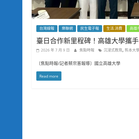
台灣線報
樂聯網
民生電子報
生活.消費
高雄
臺日合作新里程碑！高雄大學攜手
,
2026 年 7 月 9 日
焦點時報
沉浸式教育
熊本大
〔焦點時報/記者蔡宗憲報導〕國立高雄大學
Read more