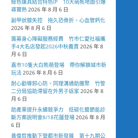
綠色運具結合特色IP 10大萌熊地圖引爆
尋寶熱
2026 年 8 月 6 日
副甲狀腺失控 拖久恐骨折、心血管鈣化
2026 年 8 月 6 日
籌募身心障礙服務經費 竹市仁愛社福攜
手4大名店發起2026中秋義賣
2026 年 8
月 6 日
嘉市10隻大白熊萌登場 帶你解鎖城市新
玩法
2026 年 8 月 6 日
耐心勸導卸心防、同理溝通助團聚 竹警
二分局協助滯留在外男子返家
2026 年 8
月 6 日
助產業提升永續競爭力 低碳化暨節能診
斷方案說明會8/18花蓮登場
2026 年 8 月
6 日
黃偉哲推動下營都市新發展 第十九期公