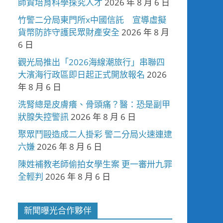
師資培育科學探究人才
2026 年 8 月 6 日
竹警二分局東門所x中國信託 宣導虛擬
貨幣防詐守護民眾財產安全
2026 年 8 月
6 日
觀光局推出「2026海線潮旅行」串聯四
大濱海行政區即日起正式開放報名
2026
年 8 月 6 日
洗腎總是皮膚癢、骨頭痛？醫：恐是副甲
狀腺失控警訊
2026 年 8 月 6 日
聚眾鬥毆造成二人掛彩 警二分局火速連逮
六嫌
2026 年 8 月 6 日
陳姓補教老師偷拍女學生案 更一審卅九罪
全輕判
2026 年 8 月 6 日
新聞曝光合作夥伴