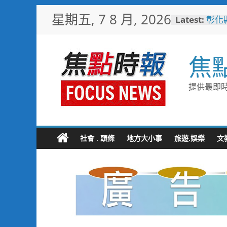
Skip
星期五, 7 8 月, 2026
Latest:
彰化
to
梁 
content
小米
場 
焦
少子
未婚
彰化
提供最即時
隊攜
局
敲敲
老人
社會 . 頭條
地方大小事
旅遊.娛樂
文