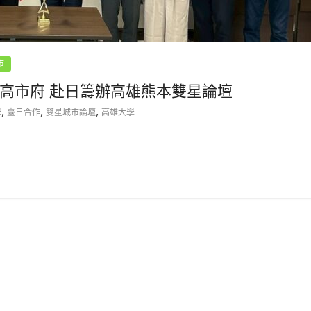
市
高市府 赴日籌辦高雄熊本雙星論壇
,
,
,
學
臺日合作
雙星城市論壇
高雄大學