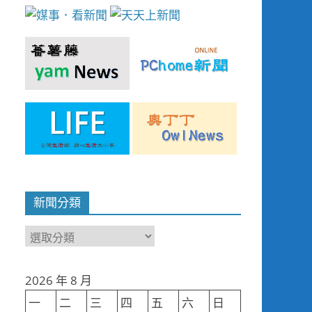
新聞分類
新
聞
分
2026 年 8 月
類
一
二
三
四
五
六
日