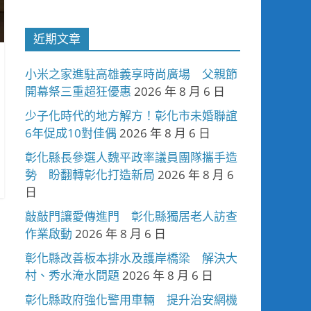
近期文章
小米之家進駐高雄義享時尚廣場 父親節
開幕祭三重超狂優惠
2026 年 8 月 6 日
少子化時代的地方解方！彰化市未婚聯誼
6年促成10對佳偶
2026 年 8 月 6 日
彰化縣長參選人魏平政率議員團隊攜手造
勢 盼翻轉彰化打造新局
2026 年 8 月 6
日
敲敲門讓愛傳進門 彰化縣獨居老人訪查
作業啟動
2026 年 8 月 6 日
彰化縣改善板本排水及護岸橋梁 解決大
村、秀水淹水問題
2026 年 8 月 6 日
彰化縣政府強化警用車輛 提升治安網機