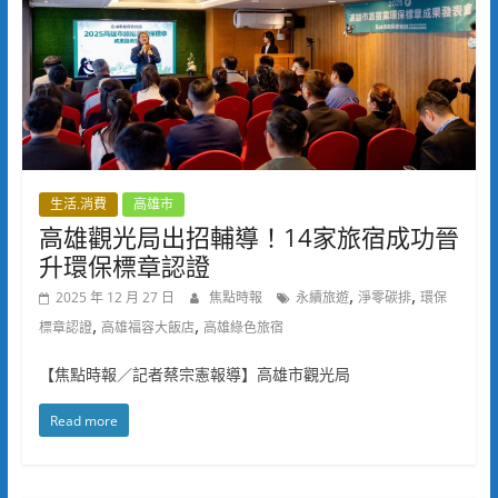
生活.消費
高雄市
高雄觀光局出招輔導！14家旅宿成功晉
升環保標章認證
,
,
2025 年 12 月 27 日
焦點時報
永續旅遊
淨零碳排
環保
,
,
標章認證
高雄福容大飯店
高雄綠色旅宿
【焦點時報／記者蔡宗憲報導】高雄市觀光局
Read more