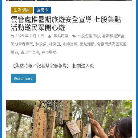
生活.消費
臺南市
雲管處推暑期旅遊安全宣導 七股集點
活動邀民眾開心遊
,
,
2025 年 7 月 1 日
焦點時報
七股遊客中心
暑期旅遊安全
,
,
,
,
,
暑期青春專案
林欽榮
林炎田
永續旅遊
集點活動
雲嘉南濱海國家風
,
,
景區
青少年臨檢
高市警局
【焦點時報／記者蔡宗憲報導】 相關進入炎
Read more