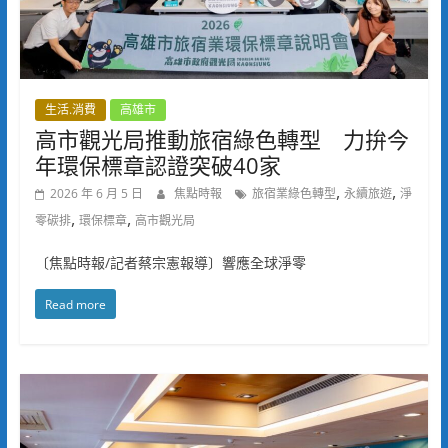
生活.消費
高雄市
高市觀光局推動旅宿綠色轉型 力拚今
年環保標章認證突破40家
,
,
2026 年 6 月 5 日
焦點時報
旅宿業綠色轉型
永續旅遊
淨
,
,
零碳排
環保標章
高市觀光局
〔焦點時報/記者蔡宗憲報導〕響應全球淨零
Read more