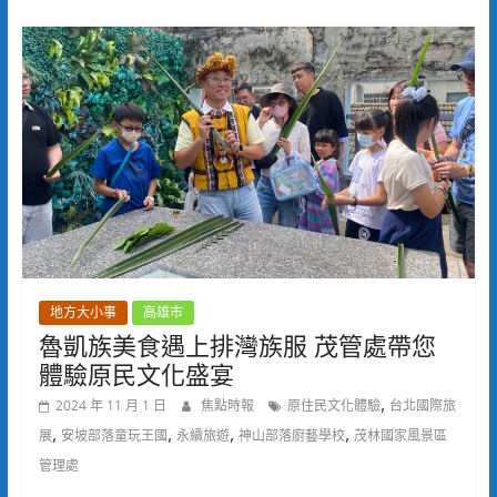
地方大小事
高雄市
魯凱族美食遇上排灣族服 茂管處帶您
體驗原民文化盛宴
,
2024 年 11 月 1 日
焦點時報
原住民文化體驗
台北國際旅
,
,
,
,
展
安坡部落童玩王國
永續旅遊
神山部落廚藝學校
茂林國家風景區
管理處