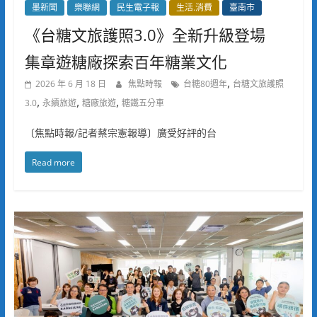
墨新聞
樂聯網
民生電子報
生活.消費
臺南市
《台糖文旅護照3.0》全新升級登場
集章遊糖廠探索百年糖業文化
,
2026 年 6 月 18 日
焦點時報
台糖80週年
台糖文旅護照
,
,
,
3.0
永續旅遊
糖廠旅遊
糖鐵五分車
〔焦點時報/記者蔡宗憲報導〕廣受好評的台
Read more