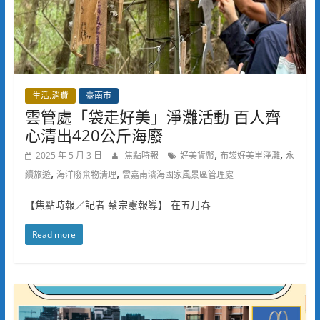
生活.消費
臺南市
雲管處「袋走好美」淨灘活動 百人齊
心清出420公斤海廢
,
,
2025 年 5 月 3 日
焦點時報
好美貨幣
布袋好美里淨灘
永
,
,
續旅遊
海洋廢棄物清理
雲嘉南濱海國家風景區管理處
【焦點時報／記者 蔡宗憲報導】 在五月春
Read more