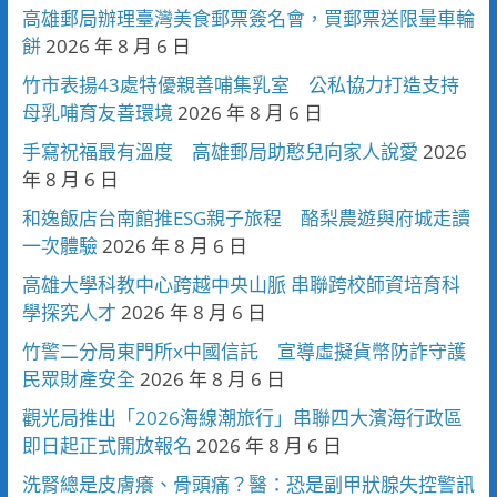
高雄郵局辦理臺灣美食郵票簽名會，買郵票送限量車輪
餅
2026 年 8 月 6 日
竹市表揚43處特優親善哺集乳室 公私協力打造支持
母乳哺育友善環境
2026 年 8 月 6 日
手寫祝福最有溫度 高雄郵局助憨兒向家人說愛
2026
年 8 月 6 日
和逸飯店台南館推ESG親子旅程 酪梨農遊與府城走讀
一次體驗
2026 年 8 月 6 日
高雄大學科教中心跨越中央山脈 串聯跨校師資培育科
學探究人才
2026 年 8 月 6 日
竹警二分局東門所x中國信託 宣導虛擬貨幣防詐守護
民眾財產安全
2026 年 8 月 6 日
觀光局推出「2026海線潮旅行」串聯四大濱海行政區
即日起正式開放報名
2026 年 8 月 6 日
洗腎總是皮膚癢、骨頭痛？醫：恐是副甲狀腺失控警訊