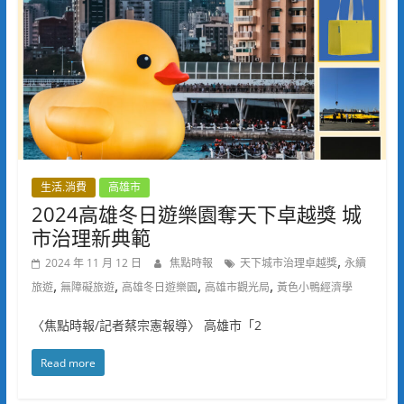
生活.消費
高雄市
2024高雄冬日遊樂園奪天下卓越獎 城
市治理新典範⁠
,
2024 年 11 月 12 日
焦點時報
天下城市治理卓越獎
永續
,
,
,
,
旅遊
無障礙旅遊
高雄冬日遊樂園
高雄市觀光局
黃色小鴨經濟學
〈焦點時報/記者蔡宗憲報導〉 高雄市「2
Read more