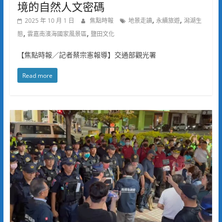
境的自然人文密碼
,
,
2025 年 10 月 1 日
焦點時報
地景走讀
永續旅遊
潟湖生
,
,
態
雲嘉南濱海國家風景區
鹽田文化
【焦點時報／記者蔡宗憲報導】交通部觀光署
Read more