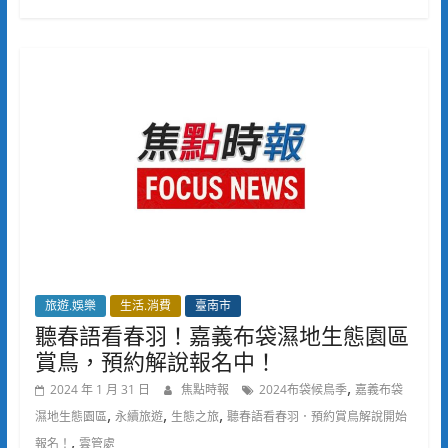
旅遊.娛樂
生活.消費
臺南市
聽春語看春羽！嘉義布袋濕地生態園區
賞鳥，預約解說報名中！
,
2024 年 1 月 31 日
焦點時報
2024布袋候鳥季
嘉義布袋
,
,
,
濕地生態園區
永續旅遊
生態之旅
聽春語看春羽．預約賞鳥解說開始
,
報名！
雲管處