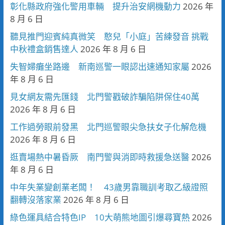
彰化縣政府強化警用車輛 提升治安網機動力
2026 年
8 月 6 日
聽見推門迎賓純真微笑 憨兒「小庭」苦練發音 挑戰
中秋禮盒銷售達人
2026 年 8 月 6 日
失智婦癱坐路邊 新南巡警一眼認出速通知家屬
2026
年 8 月 6 日
見女網友需先匯錢 北門警戳破詐騙陷阱保住40萬
2026 年 8 月 6 日
工作過勞眼前發黑 北門巡警眼尖急扶女子化解危機
2026 年 8 月 6 日
逛賣場熱中暑昏厥 南門警與消即時救援急送醫
2026
年 8 月 6 日
中年失業變創業老闆！ 43歲男靠職訓考取乙級證照
翻轉沒落家業
2026 年 8 月 6 日
綠色運具結合特色IP 10大萌熊地圖引爆尋寶熱
2026