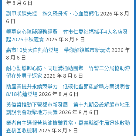
年 8 月 6 日
副甲狀腺失控 拖久恐骨折、心血管鈣化
2026 年 8 月
6 日
籌募身心障礙服務經費 竹市仁愛社福攜手4大名店發
起2026中秋義賣
2026 年 8 月 6 日
嘉市10隻大白熊萌登場 帶你解鎖城市新玩法
2026 年
8 月 6 日
耐心勸導卸心防、同理溝通助團聚 竹警二分局協助滯
留在外男子返家
2026 年 8 月 6 日
助產業提升永續競爭力 低碳化暨節能診斷方案說明會
8/18花蓮登場
2026 年 8 月 6 日
黃偉哲推動下營都市新發展 第十九期公設解編市地重
劃說明會凝聚地方共識
2026 年 8 月 6 日
業者自主通報苦茶油檢驗異常，嘉義縣衛生局迅速啟動
查核回收機制
2026 年 8 月 6 日