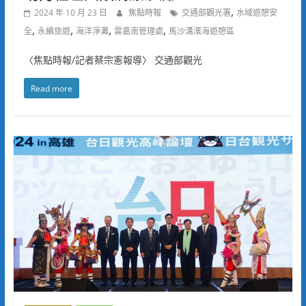
,
2024 年 10 月 23 日
焦點時報
交通部觀光署
水域遊憩安
,
,
,
,
全
永續旅遊
海洋淨灘
雲嘉南管理處
馬沙溝濱海遊憩區
〈焦點時報/記者蔡宗憲報導〉 交通部觀光
Read more