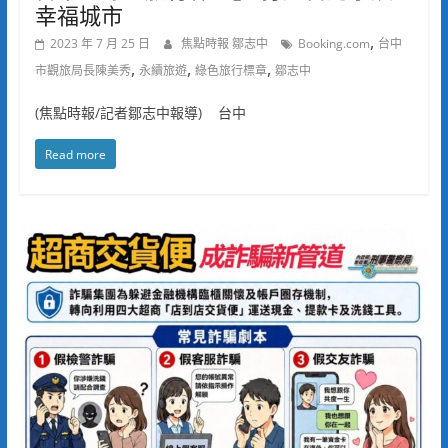
幸福城市
,
2023 年 7 月 25 日
焦點時報 鄒志中
Booking.com
台中
,
,
,
市觀旅局長陳美秀
永續旅遊
綠色旅行標章
鄒志中
(焦點時報/記者鄒志中報導) 台中
Read more