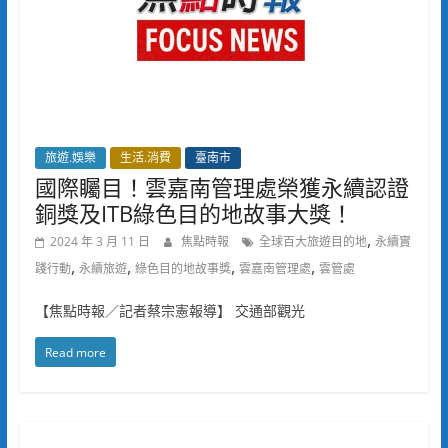
旅遊.娛樂
生活.消費
臺南市
國際矚目！雲嘉南管理處榮獲永續認證
銅獎及ITB綠色目的地故事大獎！
,
2024 年 3 月 11 日
焦點時報
全球百大旅遊目的地
永續實
,
,
,
,
踐行動
永續旅遊
綠色目的地故事獎
雲嘉南管理處
雲管處
【焦點時報／記者蔡宗憲報導】 交通部觀光
Read more