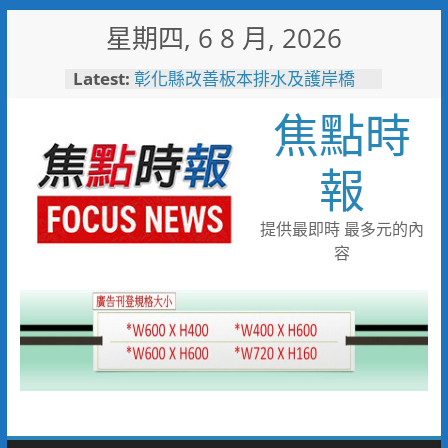
Skip
星期四, 6 8 月, 2026
to
content
Latest:
敲敲門讓愛傳進門 彰化縣獨居
老人訪查作業啟動
焦點時
彰化縣改善板本排水及護岸橋
梁 解決大村、秀水淹水問題
小米之家進駐高雄義享時尚廣
報
場 父親節開幕祭三重超狂優惠
少子化時代的地方解方！彰化市
未婚聯誼6年促成10對佳偶
提供最即時 最多元的內
彰化縣長參選人魏平政率議員團
容
隊攜手造勢 盼翻轉彰化打造新
局