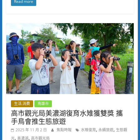
Read more
生活.消費
高雄市
高市觀光局美濃湖復育水雉獲雙獎 攜
手鳥會推生態旅遊
,
,
2025 年 11 月 2 日
焦點時報
水雉復育
永續旅遊
生態觀
,
,
光
美濃湖
高市觀光局