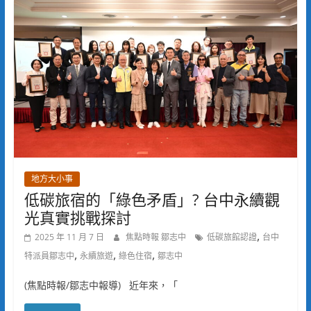
地方大小事
低碳旅宿的「綠色矛盾」? 台中永續觀
光真實挑戰探討
,
2025 年 11 月 7 日
焦點時報 鄒志中
低碳旅館認證
台中
,
,
,
特派員鄒志中
永續旅遊
綠色住宿
鄒志中
(焦點時報/鄒志中報導) 近年來，「