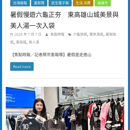
台灣線報
墨新聞
民生電子報
生活.消費
高雄市
暑假慢遊六龜正夯 東高雄山城美景與
美人湯一次入袋
,
,
2026 年 7 月 7 日
焦點時報
六龜旅遊
寶來湯泉
暑假旅
,
,
遊
東高雄
美人湯
【焦點時報／記者蔡宗憲報導】暑假是走進山
Read more