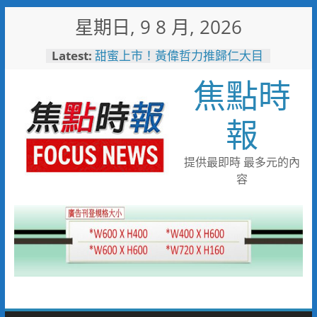
Skip
星期日, 9 8 月, 2026
to
content
Latest:
甜蜜上市！黃偉哲力推歸仁大目
釋迦，邀全民體驗採果樂兼做公
焦點時
益
臺鐵高雄機廠變身全台最大免費
樂園 陳其邁:保存百年產業記
報
憶！
「火車醫院」變身親子天堂！高
雄親子遊樂園開幕首日人潮爆棚
提供最即時 最多元的內
「高雄親子樂園」爆紅！全臺最
容
大免費園區首日吸三萬人朝聖
輕軌更突破4,000人次
起於無心成於熱愛 王貴嬋現代
水墨個展