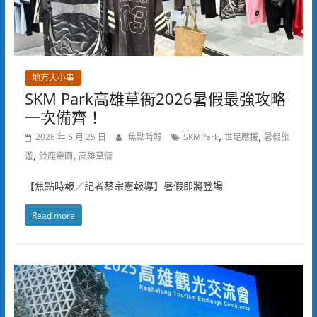
地方大小事
SKM Park高雄草衙2026暑假最強攻略
一次備齊！
,
,
2026 年 6 月 25 日
焦點時報
SKMPark
世足應援
暑假旅
,
,
遊
鈴鹿樂園
高雄草衙
【焦點時報／記者蔡宗憲報導】暑假即將登場
Read more