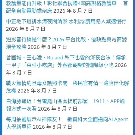
救護量能再升級！彰化聯合捐贈4輛高規格救護車 首
配全自動電動擔架床
2026 年 8 月 7 日
中正地下道排水溝夜間清淤 水利局:請用路人減速慢行
2026 年 8 月 7 日
短影音行銷是什麼？2026 平台比較、優缺點與電商變
現全攻略
2026 年 8 月 7 日
曾國城、王心凌、Roland 私下也愛的深夜台味！傳承
一甲子「東引小吃店」外客都朝聖的國際級小吃
2026
年 8 月 7 日
戰火無情約旦母女護照卡關 移民官有情一路陪伴化解
危機
2026 年 8 月 7 日
白海豚逼近！台電鳳山區處提前部署 1911、APP通
報方式一次看
2026 年 8 月 7 日
每周抽籤展示AI神隊友！ 敏實科大全面邁向AI Agent
大學新里程
2026 年 8 月 7 日