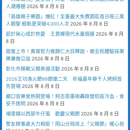
人潮爆棚
2026 年 8 月 8 日
「高雄親子樂園」爆紅！全臺最大免費園區首日吸三萬
人朝聖 輕軌更突破4,000人次
2026 年 8 月 8 日
起於無心成於熱愛 王貴嬋現代水墨個展
2026 年 8 月
8 日
甜蜜上市！黃偉哲力推歸仁大目釋迦，邀全民體驗採果
樂兼做公益
2026 年 8 月 8 日
彰化市模範父親表揚活動
2026 年 8 月 8 日
2026王功漁火節88節連二天 祈福嘉年華千人烤蚵首
先登場
2026 年 8 月 8 日
廟口音樂會熱鬧登場！柯志恩重砲轟綠營防疫冷血、食
安不透明
2026 年 8 月 8 日
埔里鎮以西部牛仔風 歡慶父親節
2026 年 8 月 8 日
警友辦事處大力相挺！岡山分局送上「父親節」暖心祝