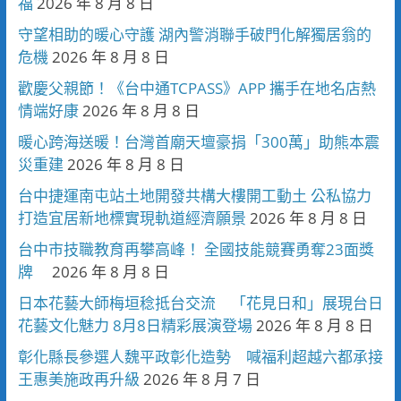
福
2026 年 8 月 8 日
守望相助的暖心守護 湖內警消聯手破門化解獨居翁的
危機
2026 年 8 月 8 日
歡慶父親節！《台中通TCPASS》APP 攜手在地名店熱
情端好康
2026 年 8 月 8 日
暖心跨海送暖！台灣首廟天壇豪捐「300萬」助熊本震
災重建
2026 年 8 月 8 日
台中捷運南屯站土地開發共構大樓開工動土 公私協力
打造宜居新地標實現軌道經濟願景
2026 年 8 月 8 日
台中市技職教育再攀高峰！ 全國技能競賽勇奪23面獎
牌
2026 年 8 月 8 日
日本花藝大師梅垣稔抵台交流 「花見日和」展現台日
花藝文化魅力 8月8日精彩展演登場
2026 年 8 月 8 日
彰化縣長參選人魏平政彰化造勢 喊福利超越六都承接
王惠美施政再升級
2026 年 8 月 7 日