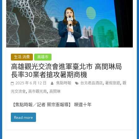
生活.消費
高雄市
高雄觀光交流會進軍臺北市 高閔琳局
長率30業者搶攻暑期商機
,
,
2025 年 6 月 12 日
焦點時報
台北君品酒店
暑假旅遊
觀
,
,
光交流會
高市觀光局
高閔琳
【焦點時報／記者 蔡宗憲報導】 睽違十年
Read more