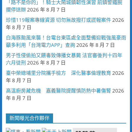
「路不是你的」！騎士大鬧城鎮韌性演習 前鎮警鐵腕
攔停送辦
2026 年 8 月 7 日
珍惜119報案專線資源 切勿無故撥打或謊報案件
2026
年 8 月 7 日
白海豚颱風來襲！台電台東區處全面整備迎戰強風豪雨
籲多利用「台灣電力APP」查詢
2026 年 8 月 7 日
男子性侵偷拍又餵毒致傳播女暴斃 法官審後判十四年
六月徒刑
2026 年 8 月 7 日
臺中榮總埔里分院攜手檢方 深化醫事倫理教育
2026
年 8 月 7 日
高溫廚房藏危機 嘉義醫院提醒慎防熱中暑傷腎
2026
年 8 月 7 日
新聞曝光合作夥伴