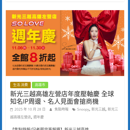
生活.消費
高雄市
新光三越高雄左營店年度壓軸慶 全球
知名IP周邊、名人見面會搶商機
,
,
2025 年 10 月 28 日
焦點時報
Snoopy
新光三越
新光三
,
越高雄左營店
週年慶
【焦點時報/記者蔡宗憲報導】新光三越高雄