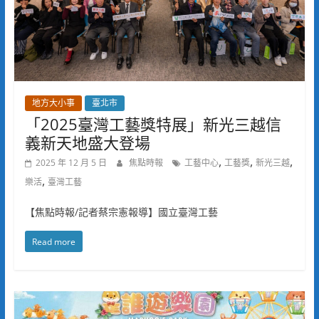
地方大小事
臺北市
「2025臺灣工藝獎特展」新光三越信
義新天地盛大登場
,
,
,
2025 年 12 月 5 日
焦點時報
工藝中心
工藝獎
新光三越
,
樂活
臺灣工藝
【焦點時報/記者蔡宗憲報導】國立臺灣工藝
Read more