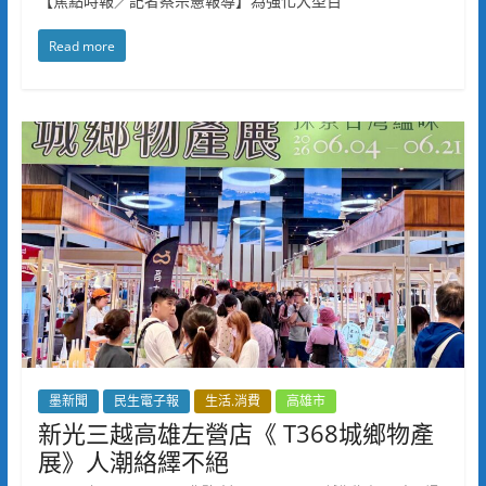
【焦點時報／記者蔡宗憲報導】為強化大型百
Read more
墨新聞
民生電子報
生活.消費
高雄市
新光三越高雄左營店《 T368城鄉物產
展》人潮絡繹不絕