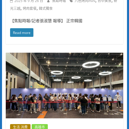
,
,
2025 年 9 月 26 日
焦點時報
八色烤肉mini
台中美食
新
,
,
光三越
烤肉套餐
韓式獨食
【焦點時報/記者張淑慧 報導】 正宗韓國
Read more
生活.消費
高雄市