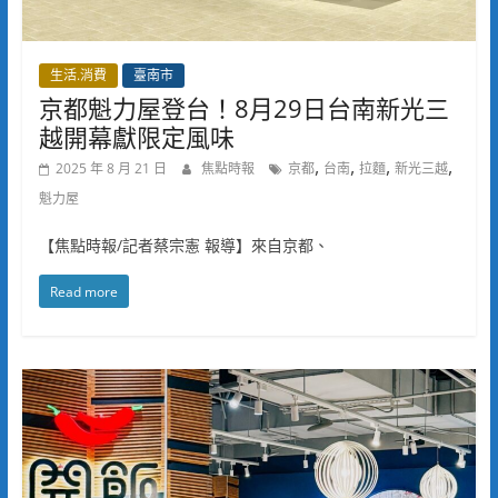
生活.消費
臺南市
京都魁力屋登台！8月29日台南新光三
越開幕獻限定風味
,
,
,
,
2025 年 8 月 21 日
焦點時報
京都
台南
拉麵
新光三越
魁力屋
【焦點時報/記者蔡宗憲 報導】來自京都、
Read more