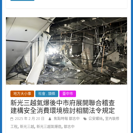
地方大小事
社會 . 頭條
臺中市
新光三越氣爆後中市府展開聯合稽查
建構安全消費環境檢討相關法令規定
,
2025 年 2 月 20 日
焦點時報 鄒志中
公安螺絲
室內裝修
,
,
,
工程
新光三越
新光三越氣爆造
鄒志中