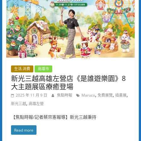
生活.消費
高雄市
新光三越高雄左營店《是誰遊樂園》8
大主題展區療癒登場
,
,
,
2025 年 11 月 9 日
焦點時報
Maruco
免費展覽
插畫展
,
新光三越
高雄左營
【焦點時報/記者蔡宗憲報導】新光三越秉持
Read more