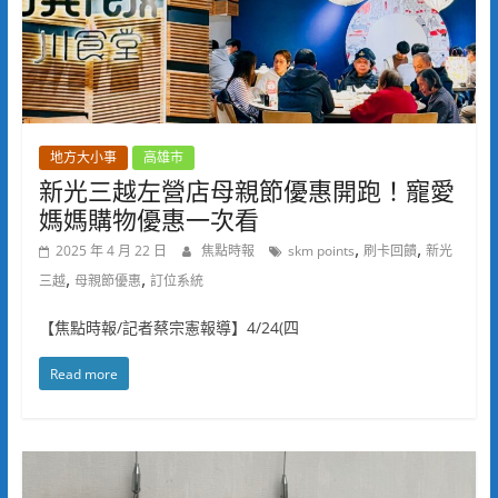
地方大小事
高雄市
新光三越左營店母親節優惠開跑！寵愛
媽媽購物優惠一次看
,
,
2025 年 4 月 22 日
焦點時報
skm points
刷卡回饋
新光
,
,
三越
母親節優惠
訂位系統
【焦點時報/記者蔡宗憲報導】4/24(四
Read more