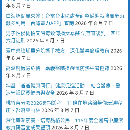
年 8 月 7 日
白海豚颱風來襲！台電台東區處全面整備迎戰強風豪雨
籲多利用「台灣電力APP」查詢
2026 年 8 月 7 日
男子性侵偷拍又餵毒致傳播女暴斃 法官審後判十四年
六月徒刑
2026 年 8 月 7 日
臺中榮總埔里分院攜手檢方 深化醫事倫理教育
2026
年 8 月 7 日
高溫廚房藏危機 嘉義醫院提醒慎防熱中暑傷腎
2026
年 8 月 7 日
埔基「爸爸健康同行」健康促進活動 結合醫療、警
消守護民眾健康與安全
2026 年 8 月 7 日
桃竹苗分署2026暑期遊程 11條在地路線帶你玩遍客
庄、部落與山林
2026 年 8 月 7 日
深化廉潔素養、培育品格公民 115年度全國高中廉潔
教育研習營成果豐碩
2026 年 8 月 7 日