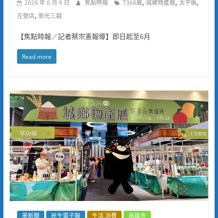
,
,
,
2026 年 6 月 9 日
焦點時報
T368展
城鄉物產展
太平媽
,
左營店
新光三越
【焦點時報／記者蔡宗憲報導】即日起至6月
Read more
墨新聞
民生電子報
生活.消費
高雄市