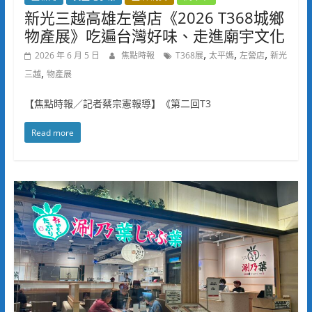
新光三越高雄左營店《2026 T368城鄉
物產展》吃遍台灣好味、走進廟宇文化
,
,
,
2026 年 6 月 5 日
焦點時報
T368展
太平媽
左營店
新光
,
三越
物產展
【焦點時報／記者蔡宗憲報導】《第二回T3
Read more