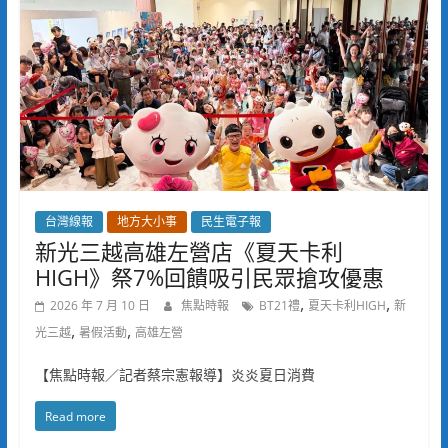
台灣線報
地方大小事
民生電子報
新光三越高雄左營店《夏天卡利
HIGH》祭7%回饋吸引民眾搶攻優惠
,
,
2026 年 7 月 10 日
焦點時報
BT21禮
夏天卡利HIGH
新
,
,
光三越
暑假活動
高雄左營
【焦點時報／記者蔡宗憲報導】炎炎夏日消費
Read more