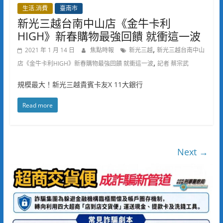
生活.消費
臺南市
新光三越台南中山店《金牛卡利
HIGH》新春購物最強回饋 就衝這一波
,
2021 年 1 月 14 日
焦點時報
新光三越
新光三越台南中山
,
店《金牛卡利HIGH》新春購物最強回饋 就衝這一波
記者 蔡宗武
規模最大！新光三越貴賓卡友X 11大銀行
Read more
Next →