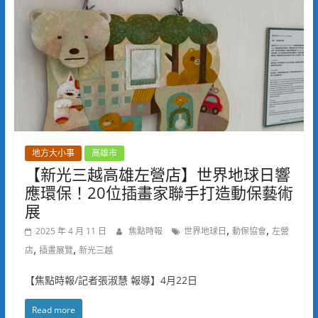
地方大小事
高雄市
【新光三越高雄左營店】世界地球日響
應環保！20位插畫家聯手打造動保藝術
展
,
,
2025 年 4 月 11 日
焦點時報
世界地球日
動保協會
左營
,
,
店
插畫展覽
新光三越
【焦點時報/記者張淑慧 報導】4月22日
Read more