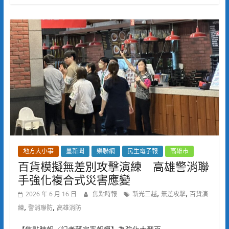
地方大小事
墨新聞
樂聯網
民生電子報
高雄市
百貨模擬無差別攻擊演練 高雄警消聯
手強化複合式災害應變
,
,
2026 年 6 月 16 日
焦點時報
新光三越
無差攻擊
百貨演
,
,
練
警消聯防
高雄消防