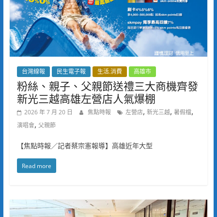
台灣線報
民生電子報
生活.消費
高雄市
粉絲、親子、父親節送禮三大商機齊發
新光三越高雄左營店人氣爆棚
,
,
,
2026 年 7 月 20 日
焦點時報
左營店
新光三越
暑假檔
,
演唱會
父親節
【焦點時報／記者蔡宗憲報導】高雄近年大型
Read more