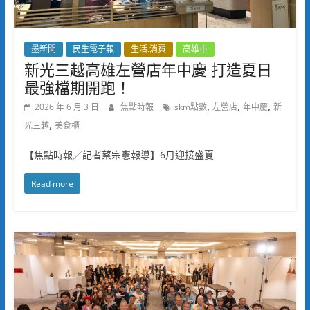
墨新聞
民生電子報
生活.消費
高雄市
新光三越高雄左營店年中慶 打造夏日
最強檔期開跑！
,
,
,
2026 年 6 月 3 日
焦點時報
skm點數
左營店
年中慶
新
,
光三越
美食櫃
【焦點時報／記者蔡宗憲報導】6月迎接盛夏
Read more