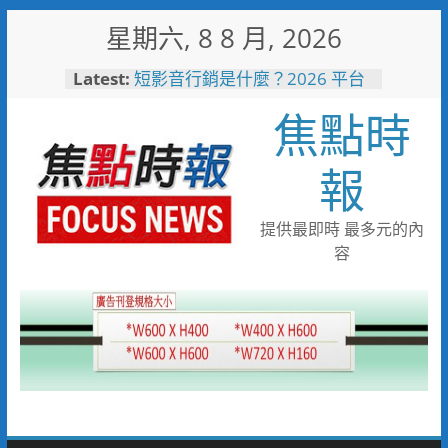
Skip
星期六, 8 8 月, 2026
to
content
Latest:
中正地下道排水溝夜間清淤 水
利局:請用路人減速慢行
焦點時
短影音行銷是什麼？2026 平台
比較、優缺點與電商變現全攻略
日本花藝大師梅垣稔抵台交流
報
「花見日和」展現台日花藝文化
魅力 8月8日精彩展演登場
彰化縣長參選人魏平政彰化造
提供最即時 最多元的內
勢 喊福利超越六都承接王惠美
容
施政再升級
救護量能再升級！彰化聯合捐贈
4輛高規格救護車 首配全自動
電動擔架床