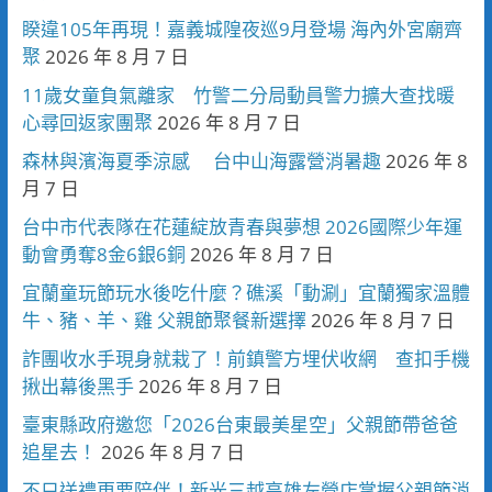
睽違105年再現！嘉義城隍夜巡9月登場 海內外宮廟齊
聚
2026 年 8 月 7 日
11歲女童負氣離家 竹警二分局動員警力擴大查找暖
心尋回返家團聚
2026 年 8 月 7 日
森林與濱海夏季涼感 台中山海露營消暑趣
2026 年 8
月 7 日
台中市代表隊在花蓮綻放青春與夢想 2026國際少年運
動會勇奪8金6銀6銅
2026 年 8 月 7 日
宜蘭童玩節玩水後吃什麼？礁溪「動涮」宜蘭獨家溫體
牛、豬、羊、雞 父親節聚餐新選擇
2026 年 8 月 7 日
詐團收水手現身就栽了！前鎮警方埋伏收網 查扣手機
揪出幕後黑手
2026 年 8 月 7 日
臺東縣政府邀您「2026台東最美星空」父親節帶爸爸
追星去！
2026 年 8 月 7 日
不只送禮更要陪伴！新光三越高雄左營店掌握父親節消