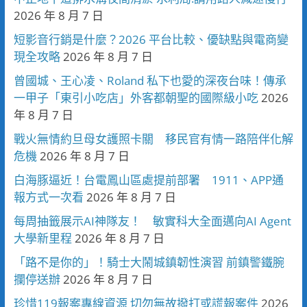
2026 年 8 月 7 日
短影音行銷是什麼？2026 平台比較、優缺點與電商變
現全攻略
2026 年 8 月 7 日
曾國城、王心凌、Roland 私下也愛的深夜台味！傳承
一甲子「東引小吃店」外客都朝聖的國際級小吃
2026
年 8 月 7 日
戰火無情約旦母女護照卡關 移民官有情一路陪伴化解
危機
2026 年 8 月 7 日
白海豚逼近！台電鳳山區處提前部署 1911、APP通
報方式一次看
2026 年 8 月 7 日
每周抽籤展示AI神隊友！ 敏實科大全面邁向AI Agent
大學新里程
2026 年 8 月 7 日
「路不是你的」！騎士大鬧城鎮韌性演習 前鎮警鐵腕
攔停送辦
2026 年 8 月 7 日
珍惜119報案專線資源 切勿無故撥打或謊報案件
2026