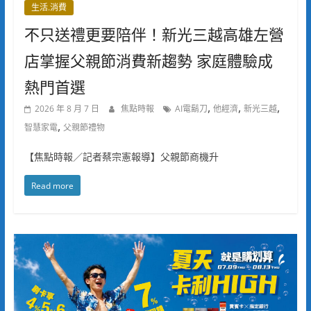
生活.消費
不只送禮更要陪伴！新光三越高雄左營
店掌握父親節消費新趨勢 家庭體驗成
熱門首選
,
,
,
2026 年 8 月 7 日
焦點時報
AI電鬍刀
他經濟
新光三越
,
智慧家電
父親節禮物
【焦點時報／記者蔡宗憲報導】父親節商機升
Read more