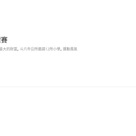
標賽
,
,
最大的財富
斗六市公所邀請12所小學
運動風氣