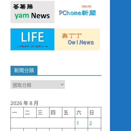
新聞分類
新
聞
分
2026 年 8 月
類
一
二
三
四
五
六
日
1
2