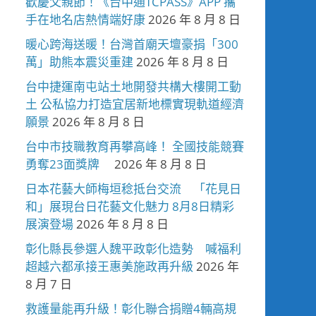
歡慶父親節！《台中通TCPASS》APP 攜
手在地名店熱情端好康
2026 年 8 月 8 日
暖心跨海送暖！台灣首廟天壇豪捐「300
萬」助熊本震災重建
2026 年 8 月 8 日
台中捷運南屯站土地開發共構大樓開工動
土 公私協力打造宜居新地標實現軌道經濟
願景
2026 年 8 月 8 日
台中市技職教育再攀高峰！ 全國技能競賽
勇奪23面獎牌
2026 年 8 月 8 日
日本花藝大師梅垣稔抵台交流 「花見日
和」展現台日花藝文化魅力 8月8日精彩
展演登場
2026 年 8 月 8 日
彰化縣長參選人魏平政彰化造勢 喊福利
超越六都承接王惠美施政再升級
2026 年
8 月 7 日
救護量能再升級！彰化聯合捐贈4輛高規