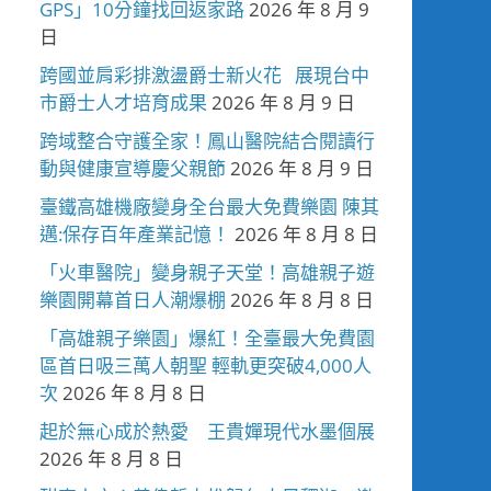
GPS」10分鐘找回返家路
2026 年 8 月 9
日
跨國並肩彩排激盪爵士新火花 展現台中
市爵士人才培育成果
2026 年 8 月 9 日
跨域整合守護全家！鳳山醫院結合閱讀行
動與健康宣導慶父親節
2026 年 8 月 9 日
臺鐵高雄機廠變身全台最大免費樂園 陳其
邁:保存百年產業記憶！
2026 年 8 月 8 日
「火車醫院」變身親子天堂！高雄親子遊
樂園開幕首日人潮爆棚
2026 年 8 月 8 日
「高雄親子樂園」爆紅！全臺最大免費園
區首日吸三萬人朝聖 輕軌更突破4,000人
次
2026 年 8 月 8 日
起於無心成於熱愛 王貴嬋現代水墨個展
2026 年 8 月 8 日