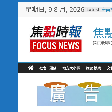
Skip
星期日, 9 8 月, 2026
Latest:
臺南
to
社區
content
搭台
鵬灣
焦
高雄
念 
筆打
提供最即時
49
工讀
彰化
社會 . 頭條
地方大小事
旅遊.娛樂
文