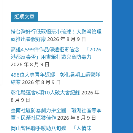
近期文章
搭台灣好行低碳暢玩小琉球！大鵬灣管理
處推出暑假好康
2026 年 8 月 9 日
高雄4,599件作品傳遞拒毒信念 「2026
港都反毒盃」用畫筆打造兒童防毒力
2026 年 8 月 9 日
498位大專青年返鄉 彰化暑期工讀營隊
結業
2026 年 8 月 9 日
彰化縣運會6項10人破大會紀錄
2026 年
8 月 9 日
臺南社區防暴劇力拚全國 環湖社區奪季
軍、民榮社區獲佳作
2026 年 8 月 9 日
岡山警民聯手暖助八旬嬤 「人情味