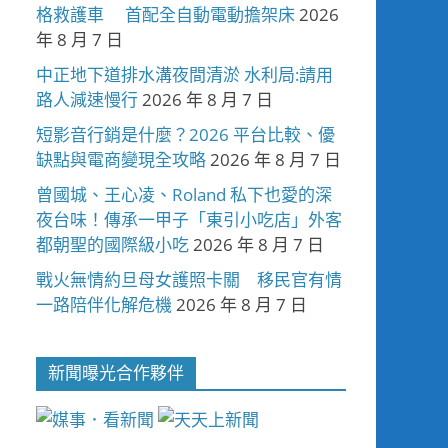
格救護車 首配全自動電動擔架床
2026
年 8 月 7 日
中正地下道排水溝夜間清淤 水利局:請用
路人減速慢行
2026 年 8 月 7 日
短影音行銷是什麼？2026 平台比較、優
缺點與電商變現全攻略
2026 年 8 月 7 日
曾國城、王心凌、Roland 私下也愛的深
夜台味！傳承一甲子「東引小吃店」外客
都朝聖的國際級小吃
2026 年 8 月 7 日
戰火無情約旦母女護照卡關 移民官有情
一路陪伴化解危機
2026 年 8 月 7 日
新聞曝光合作夥伴