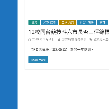
.體育
文教.健康
生活.消費
社會 . 頭條
雲林
12校同台競技斗六市長盃田徑錦
2019 年 1 月 4 日
焦點時報 孫總社長
健康是人生
【記者張達雄／雲林報導】 新的一年剛到，
Read more