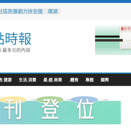
社區防暴劇力拚全國 環湖
奪季軍、民榮社區獲佳作
灣好行低碳暢玩小琉球！大
管理處推出暑假好康
點時報
4,599件作品傳遞拒毒信
「2026港都反毒盃」用畫
造兒童防毒力
 最多元的內容
8位大專青年返鄉 彰化暑期
營隊結業
縣運會6項10人破大會紀錄
教.健康
生活.消費
產.經.商業
.體育
專題
國際