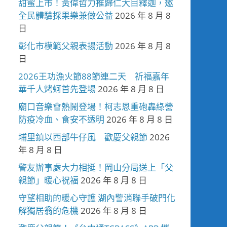
甜蜜上市！黃偉哲力推歸仁大目釋迦，邀
全民體驗採果樂兼做公益
2026 年 8 月 8
日
彰化市模範父親表揚活動
2026 年 8 月 8
日
2026王功漁火節88節連二天 祈福嘉年
華千人烤蚵首先登場
2026 年 8 月 8 日
廟口音樂會熱鬧登場！柯志恩重砲轟綠營
防疫冷血、食安不透明
2026 年 8 月 8 日
埔里鎮以西部牛仔風 歡慶父親節
2026
年 8 月 8 日
警友辦事處大力相挺！岡山分局送上「父
親節」暖心祝福
2026 年 8 月 8 日
守望相助的暖心守護 湖內警消聯手破門化
解獨居翁的危機
2026 年 8 月 8 日