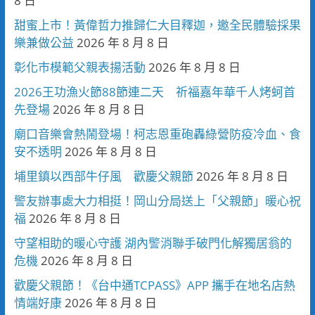
8 日
甜蜜上市！黃偉哲力推歸仁大目釋迦，邀全民體驗採果
樂兼做公益
2026 年 8 月 8 日
彰化市模範父親表揚活動
2026 年 8 月 8 日
2026王功漁火節88節連二天 祈福嘉年華千人烤蚵首
先登場
2026 年 8 月 8 日
廟口音樂會熱鬧登場！柯志恩重砲轟綠營防疫冷血、食
安不透明
2026 年 8 月 8 日
埔里鎮以西部牛仔風 歡慶父親節
2026 年 8 月 8 日
警友辦事處大力相挺！岡山分局送上「父親節」暖心祝
福
2026 年 8 月 8 日
守望相助的暖心守護 湖內警消聯手破門化解獨居翁的
危機
2026 年 8 月 8 日
歡慶父親節！《台中通TCPASS》APP 攜手在地名店熱
情端好康
2026 年 8 月 8 日