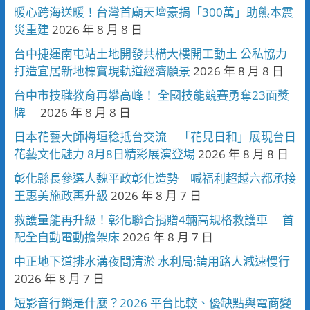
暖心跨海送暖！台灣首廟天壇豪捐「300萬」助熊本震
災重建
2026 年 8 月 8 日
台中捷運南屯站土地開發共構大樓開工動土 公私協力
打造宜居新地標實現軌道經濟願景
2026 年 8 月 8 日
台中市技職教育再攀高峰！ 全國技能競賽勇奪23面獎
牌
2026 年 8 月 8 日
日本花藝大師梅垣稔抵台交流 「花見日和」展現台日
花藝文化魅力 8月8日精彩展演登場
2026 年 8 月 8 日
彰化縣長參選人魏平政彰化造勢 喊福利超越六都承接
王惠美施政再升級
2026 年 8 月 7 日
救護量能再升級！彰化聯合捐贈4輛高規格救護車 首
配全自動電動擔架床
2026 年 8 月 7 日
中正地下道排水溝夜間清淤 水利局:請用路人減速慢行
2026 年 8 月 7 日
短影音行銷是什麼？2026 平台比較、優缺點與電商變