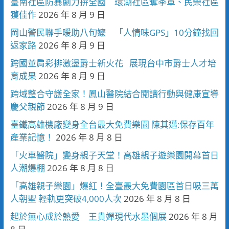
臺南社區防暴劇力拚全國 環湖社區奪季軍、民榮社區
獲佳作
2026 年 8 月 9 日
岡山警民聯手暖助八旬嬤 「人情味GPS」10分鐘找回
返家路
2026 年 8 月 9 日
跨國並肩彩排激盪爵士新火花 展現台中市爵士人才培
育成果
2026 年 8 月 9 日
跨域整合守護全家！鳳山醫院結合閱讀行動與健康宣導
慶父親節
2026 年 8 月 9 日
臺鐵高雄機廠變身全台最大免費樂園 陳其邁:保存百年
產業記憶！
2026 年 8 月 8 日
「火車醫院」變身親子天堂！高雄親子遊樂園開幕首日
人潮爆棚
2026 年 8 月 8 日
「高雄親子樂園」爆紅！全臺最大免費園區首日吸三萬
人朝聖 輕軌更突破4,000人次
2026 年 8 月 8 日
起於無心成於熱愛 王貴嬋現代水墨個展
2026 年 8 月