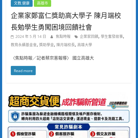
文教.健康
高雄市
企業家鄭富仁獎助高大學子 陳月端校
長勉學生勇闖困境回饋社會
,
,
2024 年 5 月 14 日
焦點時報
企業家回饋
學生奮發故事
,
,
,
教育永續基金會
獎助學金
陳月端校長
高雄大學
〈焦點時報／記者蔡宗憲報導〉 國立高雄大
Read more