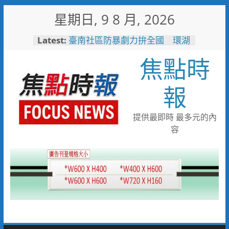
Skip
星期日, 9 8 月, 2026
to
content
Latest:
臺南社區防暴劇力拚全國 環湖
社區奪季軍、民榮社區獲佳作
焦點時
搭台灣好行低碳暢玩小琉球！大
鵬灣管理處推出暑假好康
高雄4,599件作品傳遞拒毒信
報
念 「2026港都反毒盃」用畫
筆打造兒童防毒力
498位大專青年返鄉 彰化暑期
提供最即時 最多元的內
工讀營隊結業
容
彰化縣運會6項10人破大會紀錄