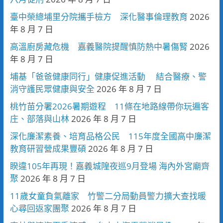
臺中榮總埔里分院攜手檢方 深化醫事倫理教育
2026
年 8 月 7 日
高溫廚房藏危機 嘉義醫院提醒慎防熱中暑傷腎
2026
年 8 月 7 日
埔基「爸爸健康同行」健康促進活動 結合醫療、警
消守護民眾健康與安全
2026 年 8 月 7 日
桃竹苗分署2026暑期遊程 11條在地路線帶你玩遍客
庄、部落與山林
2026 年 8 月 7 日
深化廉潔素養、培育品格公民 115年度全國高中廉潔
教育研習營成果豐碩
2026 年 8 月 7 日
睽違105年再現！嘉義城隍夜巡9月登場 海內外宮廟齊
聚
2026 年 8 月 7 日
11歲女童負氣離家 竹警二分局動員警力擴大查找暖
心尋回返家團聚
2026 年 8 月 7 日