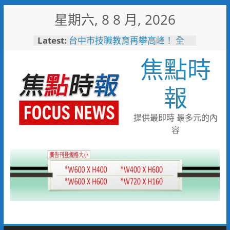
Skip
星期六, 8 8 月, 2026
to
content
Latest:
台中市技職教育再攀高峰！ 全
國技能競賽勇奪23面獎牌
焦點時
守望相助的暖心守護 湖內警消
聯手破門化解獨居翁的危機
歡慶父親節！《台中通
報
TCPASS》APP 攜手在地名店熱
情端好康
暖心跨海送暖！台灣首廟天壇豪
提供最即時 最多元的內
捐「300萬」助熊本震災重建
容
台中捷運南屯站土地開發共構大
樓開工動土 公私協力打造宜居
新地標實現軌道經濟願景