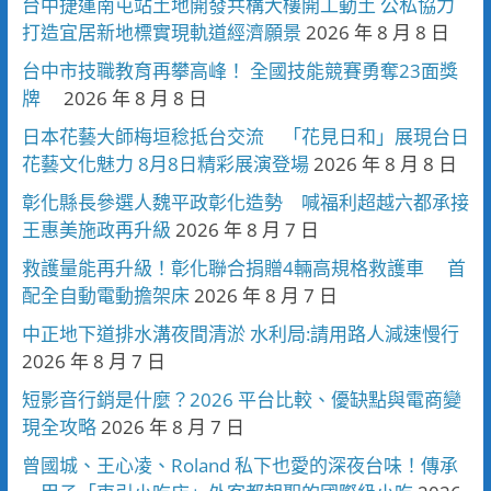
台中捷運南屯站土地開發共構大樓開工動土 公私協力
打造宜居新地標實現軌道經濟願景
2026 年 8 月 8 日
台中市技職教育再攀高峰！ 全國技能競賽勇奪23面獎
牌
2026 年 8 月 8 日
日本花藝大師梅垣稔抵台交流 「花見日和」展現台日
花藝文化魅力 8月8日精彩展演登場
2026 年 8 月 8 日
彰化縣長參選人魏平政彰化造勢 喊福利超越六都承接
王惠美施政再升級
2026 年 8 月 7 日
救護量能再升級！彰化聯合捐贈4輛高規格救護車 首
配全自動電動擔架床
2026 年 8 月 7 日
中正地下道排水溝夜間清淤 水利局:請用路人減速慢行
2026 年 8 月 7 日
短影音行銷是什麼？2026 平台比較、優缺點與電商變
現全攻略
2026 年 8 月 7 日
曾國城、王心凌、Roland 私下也愛的深夜台味！傳承