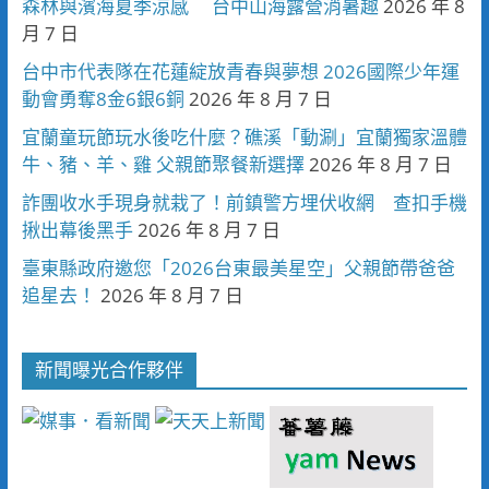
森林與濱海夏季涼感 台中山海露營消暑趣
2026 年 8
月 7 日
台中市代表隊在花蓮綻放青春與夢想 2026國際少年運
動會勇奪8金6銀6銅
2026 年 8 月 7 日
宜蘭童玩節玩水後吃什麼？礁溪「動涮」宜蘭獨家溫體
牛、豬、羊、雞 父親節聚餐新選擇
2026 年 8 月 7 日
詐團收水手現身就栽了！前鎮警方埋伏收網 查扣手機
揪出幕後黑手
2026 年 8 月 7 日
臺東縣政府邀您「2026台東最美星空」父親節帶爸爸
追星去！
2026 年 8 月 7 日
新聞曝光合作夥伴