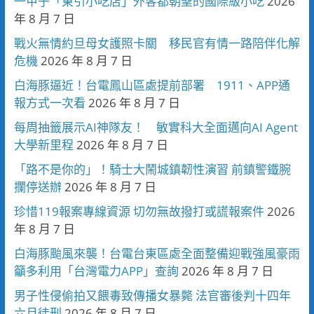
一甲子「東引小吃店」外客都朝聖的國際級小吃
2026
年 8 月 7 日
戰火無情約旦母女護照卡關 移民官有情一路陪伴化解
危機
2026 年 8 月 7 日
白海豚逼近！台電鳳山區處提前部署 1911、APP通
報方式一次看
2026 年 8 月 7 日
每周抽籤展示AI神隊友！ 敏實科大全面邁向AI Agent
大學新里程
2026 年 8 月 7 日
「路不是你的」！騎士大鬧城鎮韌性演習 前鎮警鐵腕
攔停送辦
2026 年 8 月 7 日
珍惜119報案專線資源 切勿無故撥打或謊報案件
2026
年 8 月 7 日
白海豚颱風來襲！台電台東區處全面整備迎戰強風豪雨
籲多利用「台灣電力APP」查詢
2026 年 8 月 7 日
男子性侵偷拍又餵毒致傳播女暴斃 法官審後判十四年
六月徒刑
2026 年 8 月 7 日