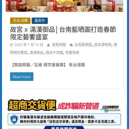
生活.消費
臺南市
故宮 x 滿漢御品│台南藍晒圖打造春節
限定藝饗盛宴
,
,
2025 年 1 月 10 日
焦點時報
台南藍晒圖
故宮博物院
春
,
,
,
節限定饗宴
滿漢御品
精品牛肉麵
食藝特展
【焦點時報／記者 蔡宗憲報導】 有台灣精
Read more