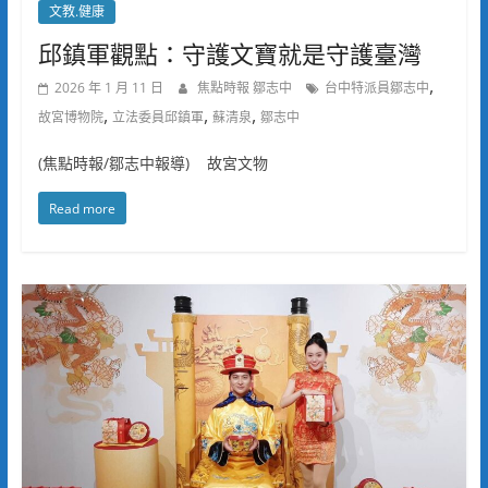
文教.健康
邱鎮軍觀點：守護文寶就是守護臺灣
,
2026 年 1 月 11 日
焦點時報 鄒志中
台中特派員鄒志中
,
,
,
故宮博物院
立法委員邱鎮軍
蘇清泉
鄒志中
(焦點時報/鄒志中報導) 故宮文物
Read more