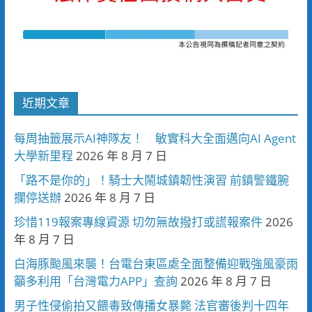
近期文章
每周抽籤展示AI神隊友！ 敏實科大全面邁向AI Agent
大學新里程
2026 年 8 月 7 日
「路不是你的」！騎士大鬧城鎮韌性演習 前鎮警鐵腕
攔停送辦
2026 年 8 月 7 日
珍惜119報案專線資源 切勿無故撥打或謊報案件
2026
年 8 月 7 日
白海豚颱風來襲！台電台東區處全面整備迎戰強風豪雨
籲多利用「台灣電力APP」查詢
2026 年 8 月 7 日
男子性侵偷拍又餵毒致傳播女暴斃 法官審後判十四年