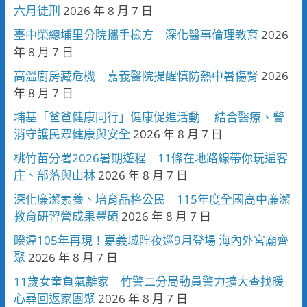
六月徒刑
2026 年 8 月 7 日
臺中榮總埔里分院攜手檢方 深化醫事倫理教育
2026
年 8 月 7 日
高溫廚房藏危機 嘉義醫院提醒慎防熱中暑傷腎
2026
年 8 月 7 日
埔基「爸爸健康同行」健康促進活動 結合醫療、警
消守護民眾健康與安全
2026 年 8 月 7 日
桃竹苗分署2026暑期遊程 11條在地路線帶你玩遍客
庄、部落與山林
2026 年 8 月 7 日
深化廉潔素養、培育品格公民 115年度全國高中廉潔
教育研習營成果豐碩
2026 年 8 月 7 日
睽違105年再現！嘉義城隍夜巡9月登場 海內外宮廟齊
聚
2026 年 8 月 7 日
11歲女童負氣離家 竹警二分局動員警力擴大查找暖
心尋回返家團聚
2026 年 8 月 7 日