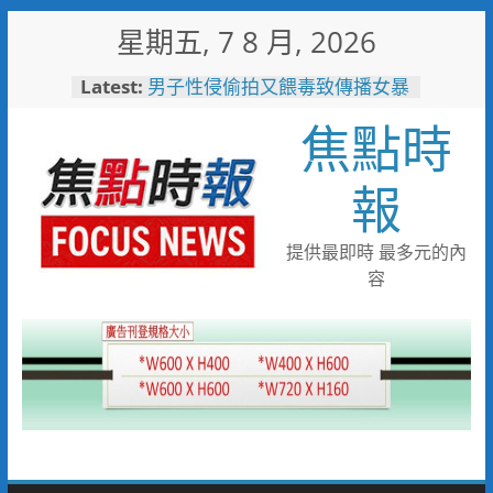
Skip
星期五, 7 8 月, 2026
to
content
Latest:
男子性侵偷拍又餵毒致傳播女暴
斃 法官審後判十四年六月徒刑
焦點時
每周抽籤展示AI神隊友！ 敏實
科大全面邁向AI Agent大學新里
程
報
「路不是你的」！騎士大鬧城鎮
韌性演習 前鎮警鐵腕攔停送辦
珍惜119報案專線資源 切勿無故
提供最即時 最多元的內
撥打或謊報案件
容
白海豚颱風來襲！台電台東區處
全面整備迎戰強風豪雨 籲多利
用「台灣電力APP」查詢