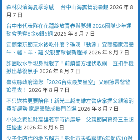
森林與濱海夏季涼感 台中山海露營消暑趣
2026 年 8
月 7 日
台中市代表隊在花蓮綻放青春與夢想 2026國際少年運
動會勇奪8金6銀6銅
2026 年 8 月 7 日
宜蘭童玩節玩水後吃什麼？礁溪「動涮」宜蘭獨家溫體
牛、豬、羊、雞 父親節聚餐新選擇
2026 年 8 月 7 日
詐團收水手現身就栽了！前鎮警方埋伏收網 查扣手機
揪出幕後黑手
2026 年 8 月 7 日
臺東縣政府邀您「2026台東最美星空」父親節帶爸爸
追星去！
2026 年 8 月 7 日
不只送禮更要陪伴！新光三越高雄左營店掌握父親節消
費新趨勢 家庭體驗成熱門首選
2026 年 8 月 7 日
小米之家進駐高雄義享時尚廣場 父親節開幕祭三重超
狂優惠
2026 年 8 月 6 日
少子化時代的地方解方！彰化市未婚聯誼6年促成10對