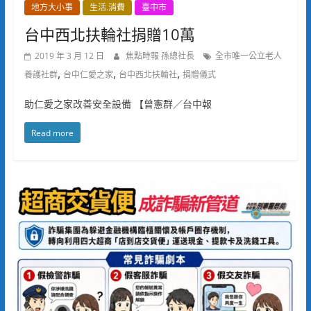
地方大小事
生活.消費
臺中市
台中西北扶輪社捐贈10萬
2019 年 3 月 12 日
焦點時報 孫總社長
全市唯一公立老人
,
,
,
養護社群
台中仁愛之家
台中西北扶輪社
捐贈儀式
助仁愛之家改善安全設備 【曾憲群／台中報
Read more