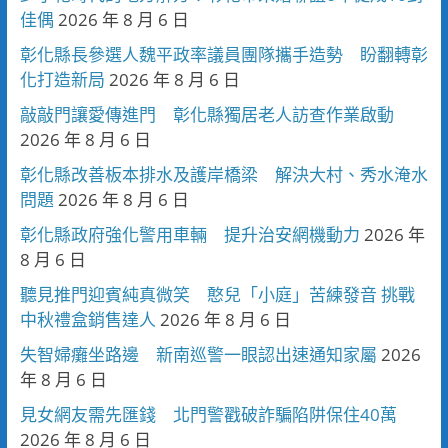
佳偶
2026 年 8 月 6 日
彰化縣長參選人魏平政率議員團隊攜手造勢 盼翻轉彰
化打造新局
2026 年 8 月 6 日
敲敲門讓愛傳進門 彰化縣獨居老人訪查作業啟動
2026 年 8 月 6 日
彰化縣改善板本排水及護岸橋梁 解決大村、秀水淹水
問題
2026 年 8 月 6 日
彰化縣政府強化警用車輛 提升治安網機動力
2026 年
8 月 6 日
聽見推門迎賓純真微笑 憨兒「小庭」苦練發音 挑戰
中秋禮盒銷售達人
2026 年 8 月 6 日
失智婦癱坐路邊 新南巡警一眼認出速通知家屬
2026
年 8 月 6 日
見女網友需先匯錢 北門警戳破詐騙陷阱保住40萬
2026 年 8 月 6 日