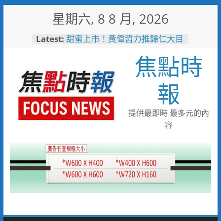
Skip
星期六, 8 8 月, 2026
to
content
Latest:
甜蜜上市！黃偉哲力推歸仁大目
釋迦，邀全民體驗採果樂兼做公
焦點時
益
臺鐵高雄機廠變身全台最大免費
樂園 陳其邁:保存百年產業記
報
憶！
「火車醫院」變身親子天堂！高
雄親子遊樂園開幕首日人潮爆棚
提供最即時 最多元的內
「高雄親子樂園」爆紅！全臺最
容
大免費園區首日吸三萬人朝聖
輕軌更突破4,000人次
起於無心成於熱愛 王貴嬋現代
水墨個展