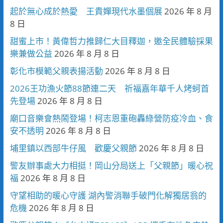
起於無心成於熱愛 王貴嬋現代水墨個展
2026 年 8 月
8 日
甜蜜上市！黃偉哲力推歸仁大目釋迦，邀全民體驗採果
樂兼做公益
2026 年 8 月 8 日
彰化市模範父親表揚活動
2026 年 8 月 8 日
2026王功漁火節88節連二天 祈福嘉年華千人烤蚵首
先登場
2026 年 8 月 8 日
廟口音樂會熱鬧登場！柯志恩重砲轟綠營防疫冷血、食
安不透明
2026 年 8 月 8 日
埔里鎮以西部牛仔風 歡慶父親節
2026 年 8 月 8 日
警友辦事處大力相挺！岡山分局送上「父親節」暖心祝
福
2026 年 8 月 8 日
守望相助的暖心守護 湖內警消聯手破門化解獨居翁的
危機
2026 年 8 月 8 日