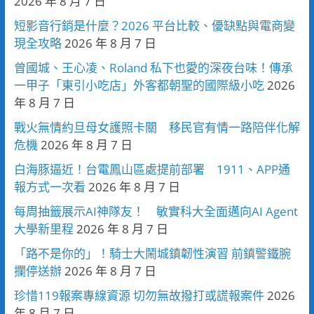
2026 年 8 月 7 日
短影音行銷是什麼？2026 平台比較、優缺點與電商變
現全攻略
2026 年 8 月 7 日
曾國城、王心凌、Roland 私下也愛的深夜台味！傳承
一甲子「東引小吃店」外客都朝聖的國際級小吃
2026
年 8 月 7 日
戰火無情約旦母女護照卡關 移民官有情一路陪伴化解
危機
2026 年 8 月 7 日
白海豚逼近！台電鳳山區處提前部署 1911、APP通
報方式一次看
2026 年 8 月 7 日
每周抽籤展示AI神隊友！ 敏實科大全面邁向AI Agent
大學新里程
2026 年 8 月 7 日
「路不是你的」！騎士大鬧城鎮韌性演習 前鎮警鐵腕
攔停送辦
2026 年 8 月 7 日
珍惜119報案專線資源 切勿無故撥打或謊報案件
2026
年 8 月 7 日