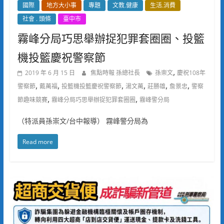
國際
地方大小事
專題
文教.健康
生活.消費
社會 . 頭條
臺中市
霧峰分局巧思舉辦捉犯罪套圈圈、投籃
機投籃慶祝警察節
,
2019 年 6 月 15 日
焦點時報 孫總社長
孫崇文
慶祝108年
,
,
,
,
,
,
警察節
戴萬福
投籃機投籃慶祝警察節
湯文萬
莊勝雄
詹景忠
警察
,
,
節趣味競賽
霧峰分局巧思舉辦捉犯罪套圈圈
霧峰警分局
（特派員孫崇文/台中報導） 霧峰警分局為
Read more