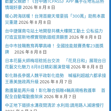
歡慶父親節！《台中通TCPASS》APP 攜手在地名店熱
情端好康
2026 年 8 月 8 日
暖心跨海送暖！台灣首廟天壇豪捐「300萬」助熊本震
災重建
2026 年 8 月 8 日
台中捷運南屯站土地開發共構大樓開工動土 公私協力
打造宜居新地標實現軌道經濟願景
2026 年 8 月 8 日
台中市技職教育再攀高峰！ 全國技能競賽勇奪23面獎
牌
2026 年 8 月 8 日
日本花藝大師梅垣稔抵台交流 「花見日和」展現台日
花藝文化魅力 8月8日精彩展演登場
2026 年 8 月 8 日
彰化縣長參選人魏平政彰化造勢 喊福利超越六都承接
王惠美施政再升級
2026 年 8 月 7 日
救護量能再升級！彰化聯合捐贈4輛高規格救護車 首
配全自動電動擔架床
2026 年 8 月 7 日
中正地下道排水溝夜間清淤 水利局:請用路人減速慢行