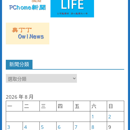
新聞分類
新
聞
分
2026 年 8 月
類
一
二
三
四
五
六
日
1
2
3
4
5
6
7
8
9