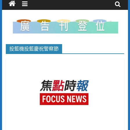
投籃機投籃慶祝警察節