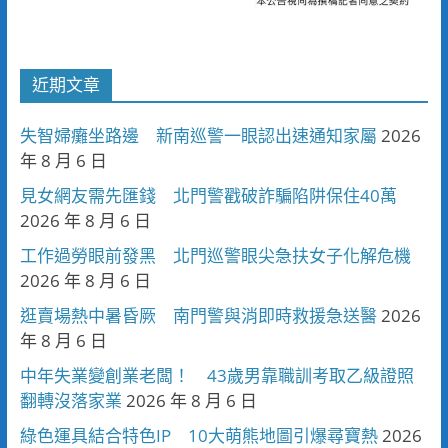
近期文章
失智婦癱坐路邊 新南巡警一眼認出速通知家屬
2026
年 8 月 6 日
見女網友需先匯錢 北門警戳破詐騙陷阱保住40萬
2026 年 8 月 6 日
工作過勞眼前發黑 北門巡警眼尖急扶女子化解危機
2026 年 8 月 6 日
逛賣場熱中暑昏厥 南門警與消即時救援急送醫
2026
年 8 月 6 日
中年失業變創業老闆！ 43歲男靠職訓考取乙級證照
翻轉沒落家業
2026 年 8 月 6 日
綠色運具結合特色IP 10大萌熊地圖引爆尋寶熱
2026