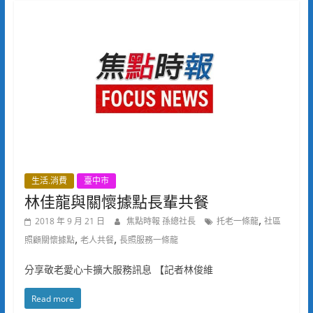
生活.消費
臺中市
林佳龍與關懷據點長輩共餐
,
2018 年 9 月 21 日
焦點時報 孫總社長
托老一條龍
社區
,
,
照顧關懷據點
老人共餐
長照服務一條龍
分享敬老愛心卡擴大服務訊息 【記者林俊維
Read more