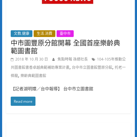
文教.健康
生活.消費
臺中市
中市圖豐原分館開幕 全國首座樂齡典
範圖書館
2018 年 10 月 30 日
焦點時報 孫總社長
104-105年推動公
,
,
共圖書館書香卓越典範補助專案計畫
台中市立圖書館豐原分館
托老一
,
條龍
樂齡典範圖書館
【記者湖明嬛／台中報導】 台中市立圖書館
Read more