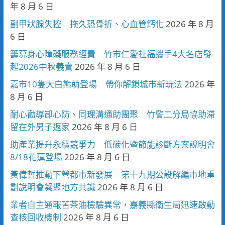
年 8 月 6 日
副甲狀腺失控 拖久恐骨折、心血管鈣化
2026 年 8 月
6 日
籌募身心障礙服務經費 竹市仁愛社福攜手4大名店發
起2026中秋義賣
2026 年 8 月 6 日
嘉市10隻大白熊萌登場 帶你解鎖城市新玩法
2026 年
8 月 6 日
耐心勸導卸心防、同理溝通助團聚 竹警二分局協助滯
留在外男子返家
2026 年 8 月 6 日
助產業提升永續競爭力 低碳化暨節能診斷方案說明會
8/18花蓮登場
2026 年 8 月 6 日
黃偉哲推動下營都市新發展 第十九期公設解編市地重
劃說明會凝聚地方共識
2026 年 8 月 6 日
業者自主通報苦茶油檢驗異常，嘉義縣衛生局迅速啟動
查核回收機制
2026 年 8 月 6 日