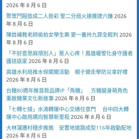
2026 年 8 月 6 日
聚眾鬥毆造成二人掛彩 警二分局火速連逮六嫌
2026
年 8 月 6 日
陳姓補教老師偷拍女學生案 更一審卅九罪全輕判
2026
年 8 月 6 日
「不好意思麻煩別人」惹人心疼！鳳雄暖警化身守護者
護送返家
2026 年 8 月 6 日
高雄水利局推水保闖關活動 親子健走學防災拿好禮
2026 年 8 月 6 日
台糖80週年推首款品牌IP「角糖」 方糖變身萌角色
重啟糖業文化新故事
2026 年 8 月 6 日
「七轉七接」水湳轉運中心交通任意門 台中四大轉
運中心啟用邁向智慧新里程
2026 年 8 月 6 日
大林蒲遷村穩步推進 安置地道路成型116年啟動配地
2026 年 8 月 6 日