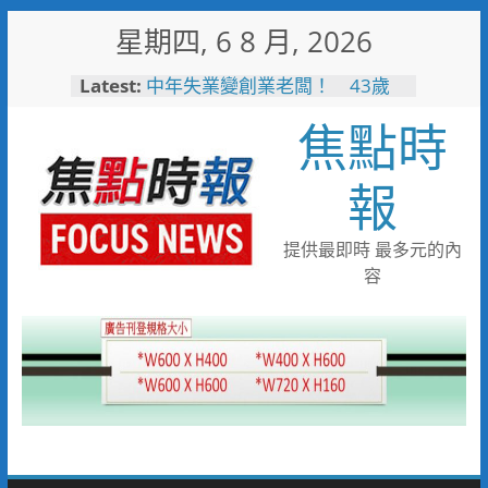
Skip
星期四, 6 8 月, 2026
to
content
Latest:
中年失業變創業老闆！ 43歲
男靠職訓考取乙級證照翻轉沒落
焦點時
家業
失智婦癱坐路邊 新南巡警一眼
認出速通知家屬
報
見女網友需先匯錢 北門警戳破
詐騙陷阱保住40萬
工作過勞眼前發黑 北門巡警眼
提供最即時 最多元的內
尖急扶女子化解危機
容
逛賣場熱中暑昏厥 南門警與消
即時救援急送醫