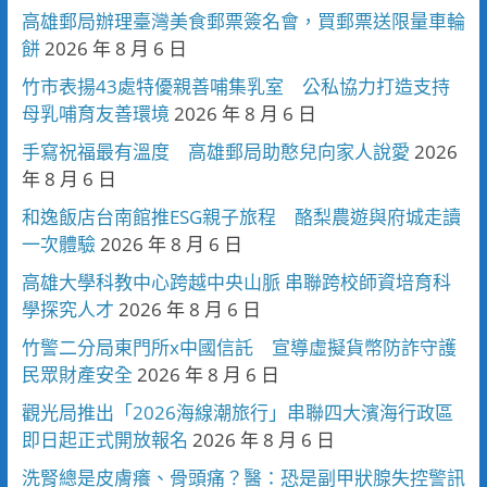
高雄郵局辦理臺灣美食郵票簽名會，買郵票送限量車輪
餅
2026 年 8 月 6 日
竹市表揚43處特優親善哺集乳室 公私協力打造支持
母乳哺育友善環境
2026 年 8 月 6 日
手寫祝福最有溫度 高雄郵局助憨兒向家人說愛
2026
年 8 月 6 日
和逸飯店台南館推ESG親子旅程 酪梨農遊與府城走讀
一次體驗
2026 年 8 月 6 日
高雄大學科教中心跨越中央山脈 串聯跨校師資培育科
學探究人才
2026 年 8 月 6 日
竹警二分局東門所x中國信託 宣導虛擬貨幣防詐守護
民眾財產安全
2026 年 8 月 6 日
觀光局推出「2026海線潮旅行」串聯四大濱海行政區
即日起正式開放報名
2026 年 8 月 6 日
洗腎總是皮膚癢、骨頭痛？醫：恐是副甲狀腺失控警訊