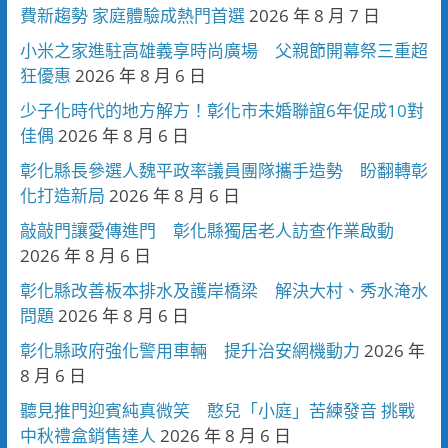
費新趨勢 家庭體驗成熱門首選
2026 年 8 月 7 日
小米之家進駐高雄義享時尚廣場 父親節開幕祭三重超
狂優惠
2026 年 8 月 6 日
少子化時代的地方解方！彰化市未婚聯誼6年促成10對
佳偶
2026 年 8 月 6 日
彰化縣長參選人魏平政率議員團隊攜手造勢 盼翻轉彰
化打造新局
2026 年 8 月 6 日
敲敲門讓愛傳進門 彰化縣獨居老人訪查作業啟動
2026 年 8 月 6 日
彰化縣改善板本排水及護岸橋梁 解決大村、秀水淹水
問題
2026 年 8 月 6 日
彰化縣政府強化警用車輛 提升治安網機動力
2026 年
8 月 6 日
聽見推門迎賓純真微笑 憨兒「小庭」苦練發音 挑戰
中秋禮盒銷售達人
2026 年 8 月 6 日