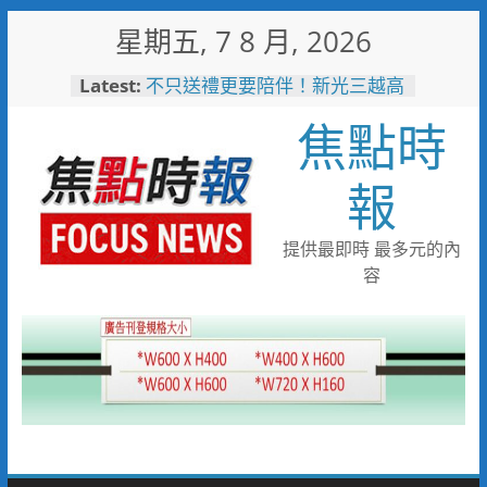
Skip
星期五, 7 8 月, 2026
to
content
Latest:
不只送禮更要陪伴！新光三越高
雄左營店掌握父親節消費新趨勢
焦點時
家庭體驗成熱門首選
台中市代表隊在花蓮綻放青春與
夢想 2026國際少年運動會勇奪
報
8金6銀6銅
宜蘭童玩節玩水後吃什麼？礁溪
「動涮」宜蘭獨家溫體牛、豬、
提供最即時 最多元的內
羊、雞 父親節聚餐新選擇
容
詐團收水手現身就栽了！前鎮警
方埋伏收網 查扣手機揪出幕後
黑手
臺東縣政府邀您「2026台東最
美星空」父親節帶爸爸追星去！