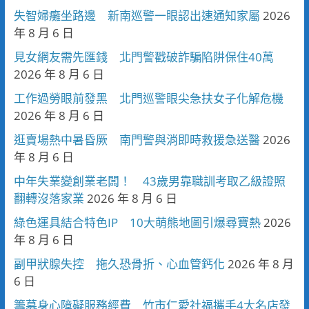
失智婦癱坐路邊 新南巡警一眼認出速通知家屬
2026
年 8 月 6 日
見女網友需先匯錢 北門警戳破詐騙陷阱保住40萬
2026 年 8 月 6 日
工作過勞眼前發黑 北門巡警眼尖急扶女子化解危機
2026 年 8 月 6 日
逛賣場熱中暑昏厥 南門警與消即時救援急送醫
2026
年 8 月 6 日
中年失業變創業老闆！ 43歲男靠職訓考取乙級證照
翻轉沒落家業
2026 年 8 月 6 日
綠色運具結合特色IP 10大萌熊地圖引爆尋寶熱
2026
年 8 月 6 日
副甲狀腺失控 拖久恐骨折、心血管鈣化
2026 年 8 月
6 日
籌募身心障礙服務經費 竹市仁愛社福攜手4大名店發