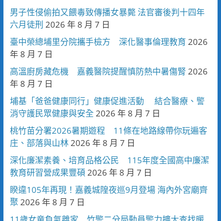
男子性侵偷拍又餵毒致傳播女暴斃 法官審後判十四年
六月徒刑
2026 年 8 月 7 日
臺中榮總埔里分院攜手檢方 深化醫事倫理教育
2026
年 8 月 7 日
高溫廚房藏危機 嘉義醫院提醒慎防熱中暑傷腎
2026
年 8 月 7 日
埔基「爸爸健康同行」健康促進活動 結合醫療、警
消守護民眾健康與安全
2026 年 8 月 7 日
桃竹苗分署2026暑期遊程 11條在地路線帶你玩遍客
庄、部落與山林
2026 年 8 月 7 日
深化廉潔素養、培育品格公民 115年度全國高中廉潔
教育研習營成果豐碩
2026 年 8 月 7 日
睽違105年再現！嘉義城隍夜巡9月登場 海內外宮廟齊
聚
2026 年 8 月 7 日
11歲女童負氣離家 竹警二分局動員警力擴大查找暖