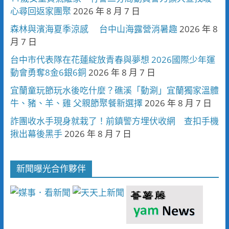
心尋回返家團聚
2026 年 8 月 7 日
森林與濱海夏季涼感 台中山海露營消暑趣
2026 年 8
月 7 日
台中市代表隊在花蓮綻放青春與夢想 2026國際少年運
動會勇奪8金6銀6銅
2026 年 8 月 7 日
宜蘭童玩節玩水後吃什麼？礁溪「動涮」宜蘭獨家溫體
牛、豬、羊、雞 父親節聚餐新選擇
2026 年 8 月 7 日
詐團收水手現身就栽了！前鎮警方埋伏收網 查扣手機
揪出幕後黑手
2026 年 8 月 7 日
新聞曝光合作夥伴