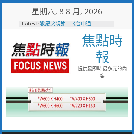
Skip
星期六, 8 8 月, 2026
to
content
Latest:
歡慶父親節！《台中通
TCPASS》APP 攜手在地名店熱
焦點時
情端好康
暖心跨海送暖！台灣首廟天壇豪
捐「300萬」助熊本震災重建
報
台中捷運南屯站土地開發共構大
樓開工動土 公私協力打造宜居
新地標實現軌道經濟願景
提供最即時 最多元的內
警友辦事處大力相挺！岡山分局
容
送上「父親節」暖心祝福
守望相助的暖心守護 湖內警消
聯手破門化解獨居翁的危機