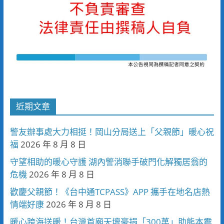
近期文章
警友辦事處大力相挺！岡山分局送上「父親節」暖心祝
福
2026 年 8 月 8 日
守望相助的暖心守護 湖內警消聯手破門化解獨居翁的
危機
2026 年 8 月 8 日
歡慶父親節！《台中通TCPASS》APP 攜手在地名店熱
情端好康
2026 年 8 月 8 日
暖心跨海送暖！台灣首廟天壇豪捐「300萬」助熊本震