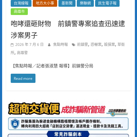
台灣線報
地方大小事
墨新聞
樂聯網
民生電子報
高雄市
咆哮還砸財物 前鎮警專案追查迅速逮
涉案男子
,
,
,
2026 年 7 月 6 日
焦點時報
前鎮警
恐嚇案
毀損案
草衙
,
所
高雄警
【焦點時報／記者張淑慧 報導】前鎮警分局
Read more