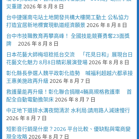
災重建
2026 年 8 月 8 日
台中捷運南屯站土地開發共構大樓開工動土 公私協力
打造宜居新地標實現軌道經濟願景
2026 年 8 月 8 日
台中市技職教育再攀高峰！ 全國技能競賽勇奪23面獎
牌
2026 年 8 月 8 日
日本花藝大師梅垣稔抵台交流 「花見日和」展現台日
花藝文化魅力 8月8日精彩展演登場
2026 年 8 月 8 日
彰化縣長參選人魏平政彰化造勢 喊福利超越六都承接
王惠美施政再升級
2026 年 8 月 7 日
救護量能再升級！彰化聯合捐贈4輛高規格救護車 首
配全自動電動擔架床
2026 年 8 月 7 日
中正地下道排水溝夜間清淤 水利局:請用路人減速慢行
2026 年 8 月 7 日
短影音行銷是什麼？2026 平台比較、優缺點與電商變
現全攻略
2026 年 8 月 7 日