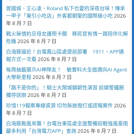
曾國城、王心凌、Roland 私下也愛的深夜台味！傳承
一甲子「東引小吃店」外客都朝聖的國際級小吃
2026
年 8 月 7 日
戰火無情約旦母女護照卡關 移民官有情一路陪伴化解
危機
2026 年 8 月 7 日
白海豚逼近！台電鳳山區處提前部署 1911、APP通
報方式一次看
2026 年 8 月 7 日
每周抽籤展示AI神隊友！ 敏實科大全面邁向AI Agent
大學新里程
2026 年 8 月 7 日
「路不是你的」！騎士大鬧城鎮韌性演習 前鎮警鐵腕
攔停送辦
2026 年 8 月 7 日
珍惜119報案專線資源 切勿無故撥打或謊報案件
2026
年 8 月 7 日
白海豚颱風來襲！台電台東區處全面整備迎戰強風豪雨
籲多利用「台灣電力APP」查詢
2026 年 8 月 7 日