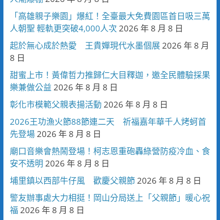
「高雄親子樂園」爆紅！全臺最大免費園區首日吸三萬
人朝聖 輕軌更突破4,000人次
2026 年 8 月 8 日
起於無心成於熱愛 王貴嬋現代水墨個展
2026 年 8 月
8 日
甜蜜上市！黃偉哲力推歸仁大目釋迦，邀全民體驗採果
樂兼做公益
2026 年 8 月 8 日
彰化市模範父親表揚活動
2026 年 8 月 8 日
2026王功漁火節88節連二天 祈福嘉年華千人烤蚵首
先登場
2026 年 8 月 8 日
廟口音樂會熱鬧登場！柯志恩重砲轟綠營防疫冷血、食
安不透明
2026 年 8 月 8 日
埔里鎮以西部牛仔風 歡慶父親節
2026 年 8 月 8 日
警友辦事處大力相挺！岡山分局送上「父親節」暖心祝
福
2026 年 8 月 8 日