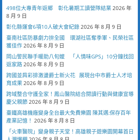
498位大專青年返鄉 彰化暑期工讀營隊結業
2026 年
8 月 9 日
彰化縣運會6項10人破大會紀錄
2026 年 8 月 9 日
臺南社區防暴劇力拚全國 環湖社區奪季軍、民榮社區
獲佳作
2026 年 8 月 9 日
岡山警民聯手暖助八旬嬤 「人情味GPS」10分鐘找回
返家路
2026 年 8 月 9 日
跨國並肩彩排激盪爵士新火花 展現台中市爵士人才培
育成果
2026 年 8 月 9 日
跨域整合守護全家！鳳山醫院結合閱讀行動與健康宣導
慶父親節
2026 年 8 月 9 日
臺鐵高雄機廠變身全台最大免費樂園 陳其邁:保存百年
產業記憶！
2026 年 8 月 8 日
「火車醫院」變身親子天堂！高雄親子遊樂園開幕首日
人潮爆棚
2026 年 8 月 8 日