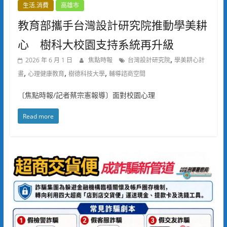
生活.消費
高雄市
教育部攜手台灣設計研究院推動學美耕
心 樹科大校園支持系統再升級
,
2026 年 6 月 1 日
焦點時報
台灣設計研究院
學美耕心計
,
,
,
畫
心理健康教育
樹德科技大學
輔導諮商空間
〔焦點時報/記者蔡宗憲報導〕面對校園心理
Read more