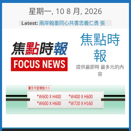
Skip
星期一, 10 8 月, 2026
to
content
Latest:
兩岸翰墨同心共書忠義仁勇 張
惠臣書《忠義》 林家同寫《仁
焦點時
勇》 2026(丙午)海峽兩岸藝術
名家共祝關公文化節台灣八卦山
隆重舉辦
報
失智母親外出迷途 竹警二分局
調閱監視器沿線搜尋接力尋回平
安返家
提供最即時 最多元的內
女子騎乘電動行李箱上路 警二
容
分局將依法制單開罰
過度猜疑會扼殺真愛 4個技巧擺
脫感情裡的猜疑陷阱
看飛機看到「迷航」！7旬嬤誤
闖機場工地 小港桂陽所暖警助
返家