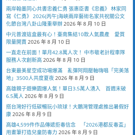
兩岸翰墨同心共書忠義仁勇 張惠臣書《忠義》 林家同
寫《仁勇》 2026(丙午)海峽兩岸藝術名家共祝關公文
化節台灣八卦山隆重舉辦
2026 年 8 月 10 日
中元普渡這盒最有心！臺南集結10款人氣農產 愛買
限量開賣
2026 年 8 月 10 日
一直走在前面！單月42.8萬人次！ 中市敬老計程車隊
服務人次創新高
2026 年 8 月 10 日
台東最美星空成功場爆滿 亂彈阿翔壓軸嗨唱「完美落
地」3500人共度夏夜
2026 年 8 月 9 日
高雄親子遊樂園爆人氣！單日3.5萬人湧入 首週末破
6.5萬人
2026 年 8 月 9 日
搭台灣好行低碳暢玩小琉球！大鵬灣管理處推出暑假好
康
2026 年 8 月 9 日
高雄4,599件作品傳遞拒毒信念 「2026港都反毒盃」
用畫筆打造兒童防毒力
2026 年 8 月 9 日