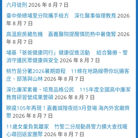
六月徒刑
2026 年 8 月 7 日
臺中榮總埔里分院攜手檢方 深化醫事倫理教育
2026
年 8 月 7 日
高溫廚房藏危機 嘉義醫院提醒慎防熱中暑傷腎
2026
年 8 月 7 日
埔基「爸爸健康同行」健康促進活動 結合醫療、警
消守護民眾健康與安全
2026 年 8 月 7 日
桃竹苗分署2026暑期遊程 11條在地路線帶你玩遍客
庄、部落與山林
2026 年 8 月 7 日
深化廉潔素養、培育品格公民 115年度全國高中廉潔
教育研習營成果豐碩
2026 年 8 月 7 日
睽違105年再現！嘉義城隍夜巡9月登場 海內外宮廟齊
聚
2026 年 8 月 7 日
11歲女童負氣離家 竹警二分局動員警力擴大查找暖
心尋回返家團聚
2026 年 8 月 7 日