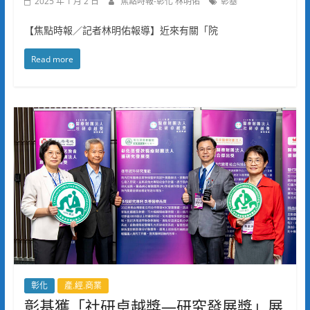
2025 年 1 月 2 日
焦點時報-彰化 林明佑
彰基
【焦點時報／記者林明佑報導】近來有關「院
Read more
彰化
產.經.商業
彰基獲「社研卓越獎—研究發展獎」展