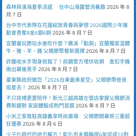
森林與濱海夏季涼感 台中山海露營消暑趣
2026 年 8
月 7 日
台中市代表隊在花蓮綻放青春與夢想 2026國際少年運
動會勇奪8金6銀6銅
2026 年 8 月 7 日
宜蘭童玩節玩水後吃什麼？礁溪「動涮」宜蘭獨家溫體
牛、豬、羊、雞 父親節聚餐新選擇
2026 年 8 月 7 日
詐團收水手現身就栽了！前鎮警方埋伏收網 查扣手機
揪出幕後黑手
2026 年 8 月 7 日
臺東縣政府邀您「2026台東最美星空」父親節帶爸爸
追星去！
2026 年 8 月 7 日
不只送禮更要陪伴！新光三越高雄左營店掌握父親節消
費新趨勢 家庭體驗成熱門首選
2026 年 8 月 7 日
小米之家進駐高雄義享時尚廣場 父親節開幕祭三重超
狂優惠
2026 年 8 月 6 日
少子化時代的地方解方！彰化市未婚聯誼6年促成10對