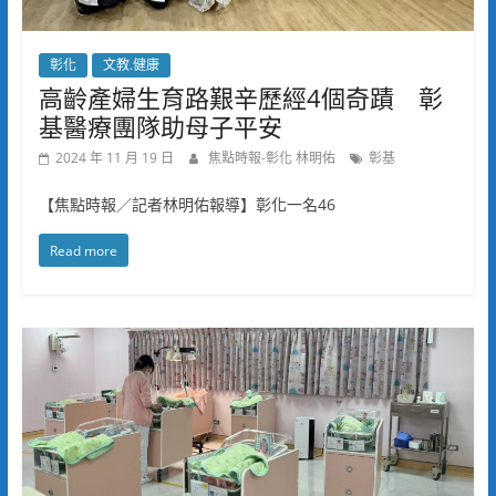
彰化
文教.健康
高齡產婦生育路艱辛歷經4個奇蹟 彰
基醫療團隊助母子平安
2024 年 11 月 19 日
焦點時報-彰化 林明佑
彰基
【焦點時報／記者林明佑報導】彰化一名46
Read more