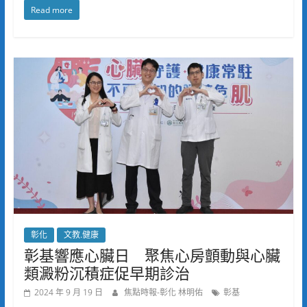
Read more
彰化
文教.健康
彰基響應心臟日 聚焦心房顫動與心臟
類澱粉沉積症促早期診治
2024 年 9 月 19 日
焦點時報-彰化 林明佑
彰基