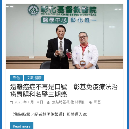
彰化
文教.健康
遠離癌症不再是口號 彰基免疫療法治
癒胃腸科名醫三期癌
2025 年 1 月 14 日
焦點時報-彰化 林明佑
彰基
【焦點時報／記者林明佑報導】即將邁入80
Read more