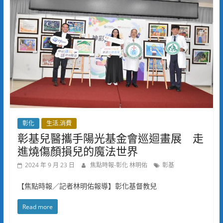
彰化
生活.消費
彰基兒醫攜手陽光基金會巡迴畫展 走
進燒傷顏損兒的魔法世界
2024 年 9 月 23 日
焦點時報-彰化 林明佑
彰基
【焦點時報／記者林明佑報導】彰化基督教兒
Read more