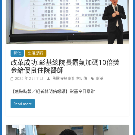
彰化
生活.消費
改革成功!彰基總院長霸氣加碼10倍獎
金給優良住院醫師
2025 年 2 月 7 日
焦點時報-彰化 林明佑
彰基
【焦點時報／記者林明佑報導】彰基今日舉辦
Read more