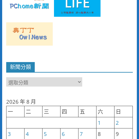
新聞分類
新
聞
分
2026 年 8 月
類
一
二
三
四
五
六
日
1
2
3
4
5
6
7
8
9