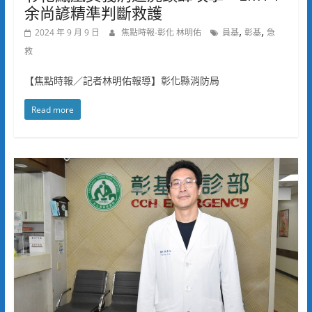
余尚諺精準判斷救護
,
,
2024 年 9 月 9 日
焦點時報-彰化 林明佑
員基
彰基
急
救
【焦點時報／記者林明佑報導】彰化縣消防局
Read more