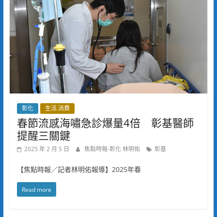
彰化
生活.消費
春節流感海嘯急診爆量4倍 彰基醫師
提醒三關鍵
2025 年 2 月 5 日
焦點時報-彰化 林明佑
彰基
【焦點時報／記者林明佑報導】2025年春
Read more