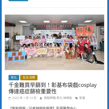
彰化
生活.消費
千金難買早篩到！彰基布袋戲cosplay
傳達癌症篩檢重要性
2025 年 1 月 13 日
焦點時報-彰化 林明佑
彰基
【焦點時報／記者林明佑報導】彰基醫學中心