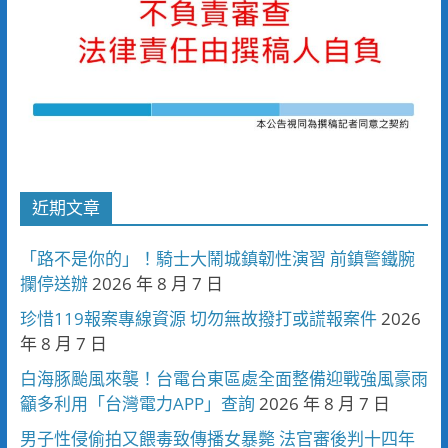
近期文章
「路不是你的」！騎士大鬧城鎮韌性演習 前鎮警鐵腕
攔停送辦
2026 年 8 月 7 日
珍惜119報案專線資源 切勿無故撥打或謊報案件
2026
年 8 月 7 日
白海豚颱風來襲！台電台東區處全面整備迎戰強風豪雨
籲多利用「台灣電力APP」查詢
2026 年 8 月 7 日
男子性侵偷拍又餵毒致傳播女暴斃 法官審後判十四年