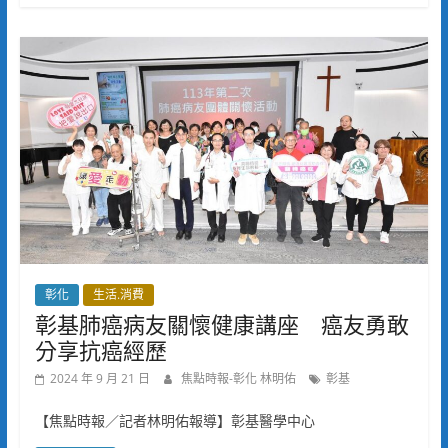
彰化
生活.消費
彰基肺癌病友關懷健康講座 癌友勇敢
分享抗癌經歷
2024 年 9 月 21 日
焦點時報-彰化 林明佑
彰基
【焦點時報／記者林明佑報導】彰基醫學中心