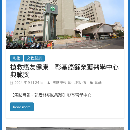
彰化
文教.健康
搶救癌友健康 彰基癌篩榮獲醫學中心
典範獎
2024 年 9 月 24 日
焦點時報-彰化 林明佑
彰基
【焦點時報／記者林明佑報導】彰基醫學中心
Read more