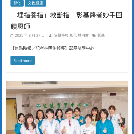
彰化
文教.健康
「埋指養指」救斷指 彰基醫者妙手回
饋恩師
2025 年 3 月 27 日
焦點時報-彰化 林明佑
彰基
【焦點時報／記者林明佑報導】彰基醫學中心
Read more