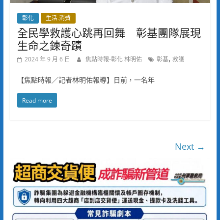
彰化
生活.消費
全民學救護心跳再回舞 彰基團隊展現
生命之鍊奇蹟
,
2024 年 9 月 6 日
焦點時報-彰化 林明佑
彰基
救護
【焦點時報／記者林明佑報導】日前，一名年
Read more
Next →