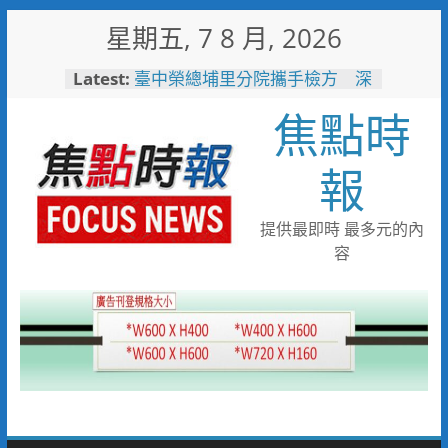
Skip
星期五, 7 8 月, 2026
to
content
Latest:
男子性侵偷拍又餵毒致傳播女暴
斃 法官審後判十四年六月徒刑
焦點時
臺中榮總埔里分院攜手檢方 深
化醫事倫理教育
「路不是你的」！騎士大鬧城鎮
報
韌性演習 前鎮警鐵腕攔停送辦
珍惜119報案專線資源 切勿無故
撥打或謊報案件
提供最即時 最多元的內
白海豚颱風來襲！台電台東區處
容
全面整備迎戰強風豪雨 籲多利
用「台灣電力APP」查詢