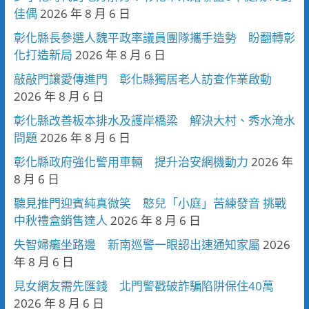
佳偶
2026 年 8 月 6 日
彰化縣長參選人魏平政率議員團隊攜手造勢 盼翻轉彰
化打造新局
2026 年 8 月 6 日
敲敲門讓愛傳進門 彰化縣獨居老人訪查作業啟動
2026 年 8 月 6 日
彰化縣改善板本排水及護岸橋梁 解決大村、秀水淹水
問題
2026 年 8 月 6 日
彰化縣政府強化警用車輛 提升治安網機動力
2026 年
8 月 6 日
聽見推門迎賓純真微笑 憨兒「小庭」苦練發音 挑戰
中秋禮盒銷售達人
2026 年 8 月 6 日
失智婦癱坐路邊 新南巡警一眼認出速通知家屬
2026
年 8 月 6 日
見女網友需先匯錢 北門警戳破詐騙陷阱保住40萬
2026 年 8 月 6 日