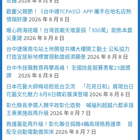
危機
2026 年 8 月 8 日
歡慶父親節！《台中通TCPASS》APP 攜手在地名店熱
情端好康
2026 年 8 月 8 日
暖心跨海送暖！台灣首廟天壇豪捐「300萬」助熊本震
災重建
2026 年 8 月 8 日
台中捷運南屯站土地開發共構大樓開工動土 公私協力
打造宜居新地標實現軌道經濟願景
2026 年 8 月 8 日
台中市技職教育再攀高峰！ 全國技能競賽勇奪23面獎
牌
2026 年 8 月 8 日
日本花藝大師梅垣稔抵台交流 「花見日和」展現台日
花藝文化魅力 8月8日精彩展演登場
2026 年 8 月 8 日
彰化縣長參選人魏平政彰化造勢 喊福利超越六都承接
王惠美施政再升級
2026 年 8 月 7 日
救護量能再升級！彰化聯合捐贈4輛高規格救護車 首
配全自動電動擔架床
2026 年 8 月 7 日