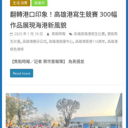
生活.消費
高雄市
翻轉港口印象！高雄港寫生競賽 300幅
作品展現海港新風貌
,
2025 年 1 月 18 日
焦點時報
彩繪高雄港寫生比賽
港區再
,
,
,
,
生計畫
高雄港務分公司
高雄港旅運中心
高雄港築港116周年
高雄港
綠色港埠
【焦點時報／記者 蔡宗憲報導】 為表揚並
Read more