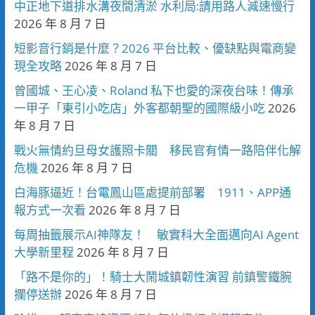
中正地下道排水溝夜間清淤 水利局:請用路人減速慢行
2026 年 8 月 7 日
短影音行銷是什麼？2026 平台比較、優缺點與電商變
現全攻略
2026 年 8 月 7 日
曾國城、王心凌、Roland 私下也愛的深夜台味！傳承
一甲子「東引小吃店」外客都朝聖的國際級小吃
2026
年 8 月 7 日
戰火無情約旦母女護照卡關 移民官有情一路陪伴化解
危機
2026 年 8 月 7 日
白海豚逼近！台電鳳山區處提前部署 1911、APP通
報方式一次看
2026 年 8 月 7 日
每周抽籤展示AI神隊友！ 敏實科大全面邁向AI Agent
大學新里程
2026 年 8 月 7 日
「路不是你的」！騎士大鬧城鎮韌性演習 前鎮警鐵腕
攔停送辦
2026 年 8 月 7 日