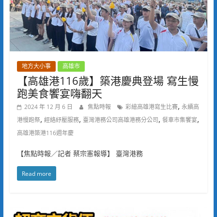
地方大小事
高雄市
【高雄港116歲】築港慶典登場 寫生慢
跑美食饗宴嗨翻天
,
2024 年 12 月 6 日
焦點時報
彩繪高雄港寫生比賽
永續高
,
,
,
,
港慢跑祭
經絡紓壓服務
臺灣港務公司高雄港務分公司
餐車市集饗宴
高雄港築港116週年慶
【焦點時報／記者 蔡宗憲報導】 臺灣港務
Read more