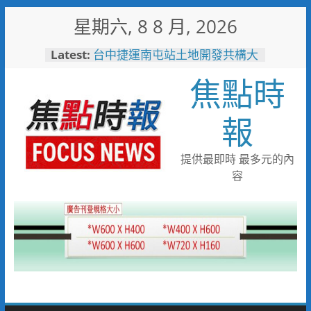
Skip
星期六, 8 8 月, 2026
to
content
Latest:
台中捷運南屯站土地開發共構大
樓開工動土 公私協力打造宜居
焦點時
新地標實現軌道經濟願景
警友辦事處大力相挺！岡山分局
送上「父親節」暖心祝福
報
守望相助的暖心守護 湖內警消
聯手破門化解獨居翁的危機
歡慶父親節！《台中通
提供最即時 最多元的內
TCPASS》APP 攜手在地名店熱
容
情端好康
暖心跨海送暖！台灣首廟天壇豪
捐「300萬」助熊本震災重建