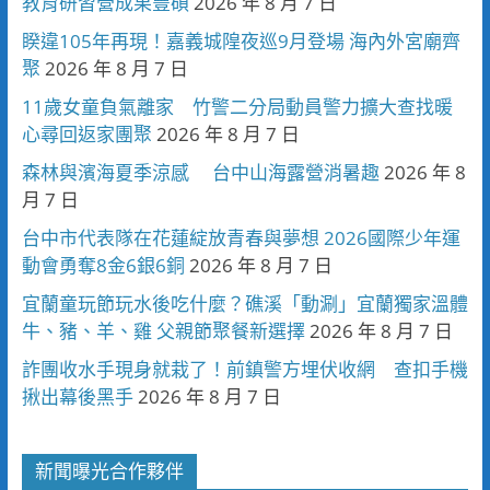
教育研習營成果豐碩
2026 年 8 月 7 日
睽違105年再現！嘉義城隍夜巡9月登場 海內外宮廟齊
聚
2026 年 8 月 7 日
11歲女童負氣離家 竹警二分局動員警力擴大查找暖
心尋回返家團聚
2026 年 8 月 7 日
森林與濱海夏季涼感 台中山海露營消暑趣
2026 年 8
月 7 日
台中市代表隊在花蓮綻放青春與夢想 2026國際少年運
動會勇奪8金6銀6銅
2026 年 8 月 7 日
宜蘭童玩節玩水後吃什麼？礁溪「動涮」宜蘭獨家溫體
牛、豬、羊、雞 父親節聚餐新選擇
2026 年 8 月 7 日
詐團收水手現身就栽了！前鎮警方埋伏收網 查扣手機
揪出幕後黑手
2026 年 8 月 7 日
新聞曝光合作夥伴