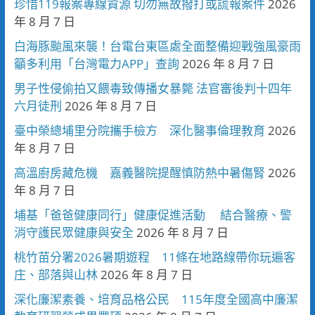
珍惜119報案專線資源 切勿無故撥打或謊報案件
2026
年 8 月 7 日
白海豚颱風來襲！台電台東區處全面整備迎戰強風豪雨
籲多利用「台灣電力APP」查詢
2026 年 8 月 7 日
男子性侵偷拍又餵毒致傳播女暴斃 法官審後判十四年
六月徒刑
2026 年 8 月 7 日
臺中榮總埔里分院攜手檢方 深化醫事倫理教育
2026
年 8 月 7 日
高溫廚房藏危機 嘉義醫院提醒慎防熱中暑傷腎
2026
年 8 月 7 日
埔基「爸爸健康同行」健康促進活動 結合醫療、警
消守護民眾健康與安全
2026 年 8 月 7 日
桃竹苗分署2026暑期遊程 11條在地路線帶你玩遍客
庄、部落與山林
2026 年 8 月 7 日
深化廉潔素養、培育品格公民 115年度全國高中廉潔