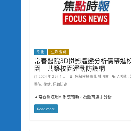
彰化
生活.消費
常春醫院3D攝影體態分析儀帶進
園 共築校園運動防護網
,
2024 年 2 月 4 日
焦點時報-彰化 林明佑
AI技術
,
,
醫院
復健
運動防護
▲常春醫院用AI系統輔助，為體育選手分析
Read more