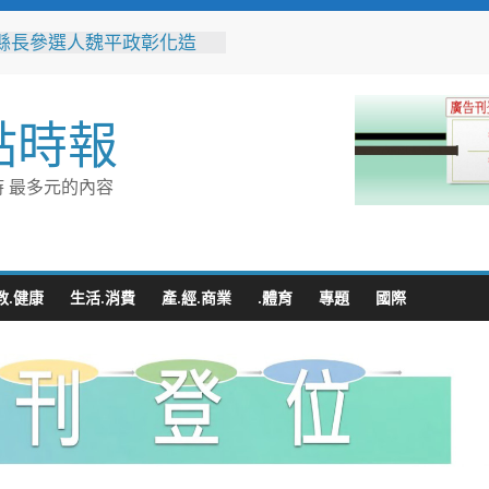
縣長參選人魏平政彰化造
喊福利超越六都承接王惠美
再升級
跨海送暖！台灣首廟天壇豪
點時報
300萬」助熊本震災重建
捷運南屯站土地開發共構大
工動土 公私協力打造宜居
 最多元的內容
標實現軌道經濟願景
市技職教育再攀高峰！ 全
能競賽勇奪23面獎牌
花藝大師梅垣稔抵台交流
見日和」展現台日花藝文化
教.健康
生活.消費
產.經.商業
.體育
專題
國際
 8月8日精彩展演登場