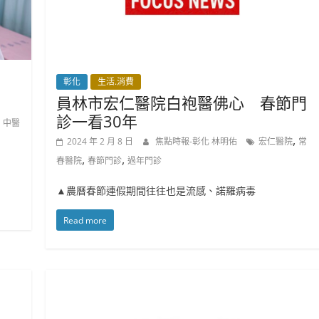
彰化
生活.消費
員林市宏仁醫院白袍醫佛心 春節門
診一看30年
,
中醫
,
2024 年 2 月 8 日
焦點時報-彰化 林明佑
宏仁醫院
常
,
,
春醫院
春節門診
過年門診
▲農曆春節連假期間往往也是流感、諾羅病毒
Read more