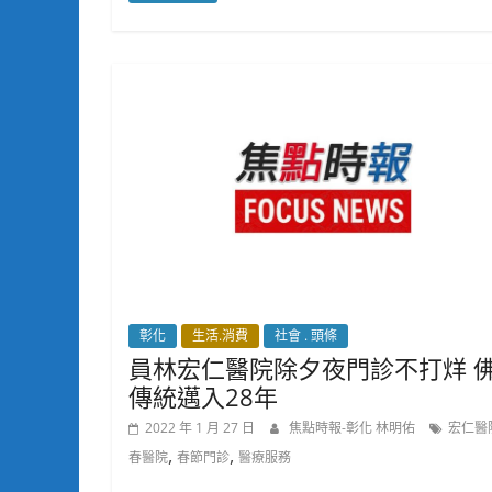
彰化
生活.消費
社會 . 頭條
員林宏仁醫院除夕夜門診不打烊 
傳統邁入28年
2022 年 1 月 27 日
焦點時報-彰化 林明佑
宏仁醫
,
,
春醫院
春節門診
醫療服務