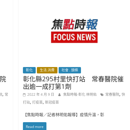
彰化
生活.消費
社會 . 頭條
院
彰化縣295村里快打站 常春醫院催
出逾一成打第1劑
,
,
院
常
2022 年 4 月 9 日
焦點時報-彰化 林明佑
常春醫院
快
,
,
打站
打疫苗
新冠疫苗
【焦點時報／記者林明佑報導】疫情升溫，彰
Read more