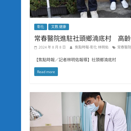
彰化
文教.健康
常春醫院進駐社頭鄉湳底村 高齡
2024 年 8 月 8 日
焦點時報-彰化 林明佑
常春醫
【焦點時報／記者林明佑報導】社頭鄉湳底村
Read more