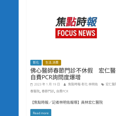
彰化
生活.消費
佛心醫師春節門診不休假 宏仁醫
自費PCR詢問度爆增
2023 年 1 月 19 日
焦點時報-彰化 林明佑
宏仁醫
,
,
春醫院
春節門診
自費PCR
【焦點時報／記者林明佑報導】員林宏仁醫院
Read more