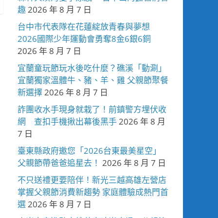
趣
2026 年 8 月 7 日
台中市代表隊在花蓮綻放青春與夢想
2026國際少年運動會勇奪8金6銀6銅
2026 年 8 月 7 日
宜蘭童玩節玩水後吃什麼？礁溪「動涮」
宜蘭獨家溫體牛、豬、羊、雞 父親節聚餐
新選擇
2026 年 8 月 7 日
詐團收水手現身就栽了！前鎮警方埋伏收
網 查扣手機揪出幕後黑手
2026 年 8 月
7 日
臺東縣政府邀您「2026台東最美星空」
父親節帶爸爸追星去！
2026 年 8 月 7 日
不只送禮更要陪伴！新光三越高雄左營店
掌握父親節消費新趨勢 家庭體驗成熱門首
選
2026 年 8 月 7 日