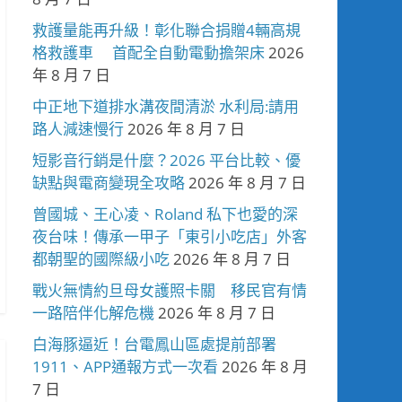
救護量能再升級！彰化聯合捐贈4輛高規
格救護車 首配全自動電動擔架床
2026
年 8 月 7 日
中正地下道排水溝夜間清淤 水利局:請用
路人減速慢行
2026 年 8 月 7 日
短影音行銷是什麼？2026 平台比較、優
缺點與電商變現全攻略
2026 年 8 月 7 日
曾國城、王心凌、Roland 私下也愛的深
夜台味！傳承一甲子「東引小吃店」外客
都朝聖的國際級小吃
2026 年 8 月 7 日
戰火無情約旦母女護照卡關 移民官有情
一路陪伴化解危機
2026 年 8 月 7 日
白海豚逼近！台電鳳山區處提前部署
1911、APP通報方式一次看
2026 年 8 月
7 日