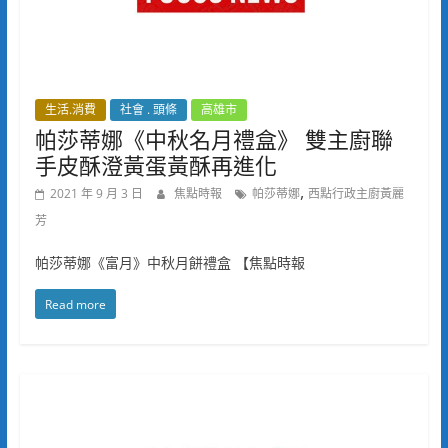
生活.消費
社會 . 頭條
高雄市
帕莎蒂娜《中秋名月禮盒》 雙主廚聯
手皮酥澄黃蛋黃酥再進化
,
2021 年 9 月 3 日
焦點時報
帕莎蒂娜
西點行政主廚黃麗
芳
帕莎蒂娜《富月》中秋月餅禮盒 【焦點時報
Read more