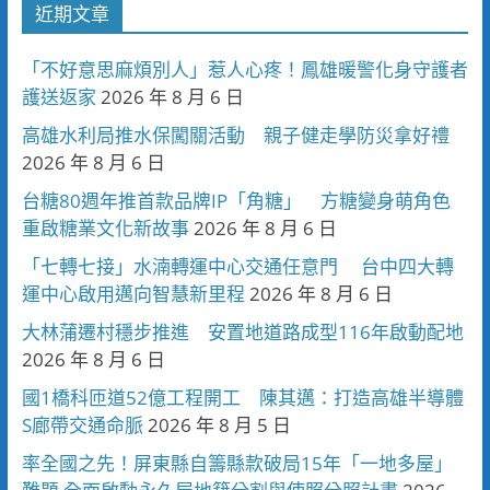
近期文章
「不好意思麻煩別人」惹人心疼！鳳雄暖警化身守護者
護送返家
2026 年 8 月 6 日
高雄水利局推水保闖關活動 親子健走學防災拿好禮
2026 年 8 月 6 日
台糖80週年推首款品牌IP「角糖」 方糖變身萌角色
重啟糖業文化新故事
2026 年 8 月 6 日
「七轉七接」水湳轉運中心交通任意門 台中四大轉
運中心啟用邁向智慧新里程
2026 年 8 月 6 日
大林蒲遷村穩步推進 安置地道路成型116年啟動配地
2026 年 8 月 6 日
國1橋科匝道52億工程開工 陳其邁：打造高雄半導體
S廊帶交通命脈
2026 年 8 月 5 日
率全國之先！屏東縣自籌縣款破局15年「一地多屋」