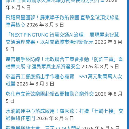
難題 全面啟動永久屋地籍分割與使照分照計畫
2026
年 8 月 5 日
飛躍萬里圓夢！屏東學子啟航德國 直擊全球頂尖綠能
車業核心
2026 年 8 月 5 日
「NEXT PINGTUNG 智慧交通AI治理」 展現屏東智慧
交通治理成果，以AI開啟城市治理新紀元
2026 年 8 月
5 日
產官攜手築防線！地政聯合工策會推動「防詐三寶」暨
檔案共展 守護民眾與企業資產安全
2026 年 8 月 5 日
彰基員工響應捐出手作暖心義賣 551萬元助兩萬人次
就醫
2026 年 8 月 5 日
彰化市立管弦樂團赴紐西蘭推動音樂外交
2026 年 8 月
5 日
水湳轉運中心落成啟用！盧秀燕：打造「七轉七接」交
通樞紐任意門
2026 年 8 月 5 日
彰縣民運動大會 三天2279人競技
2026 年 8 月 5 日