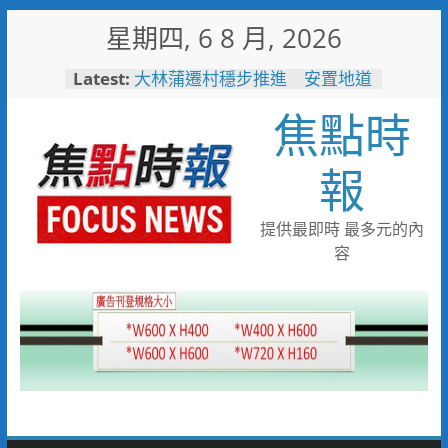
Skip
星期四, 6 8 月, 2026
to
content
Latest:
大林蒲遷村穩步推進 安置地道
路成型116年啟動配地
焦點時
「不好意思麻煩別人」惹人心
疼！鳳雄暖警化身守護者護送返
家
報
高雄水利局推水保闖關活動 親
子健走學防災拿好禮
台糖80週年推首款品牌IP「角
提供最即時 最多元的內
糖」 方糖變身萌角色重啟糖業
容
文化新故事
「七轉七接」水湳轉運中心交通
任意門 台中四大轉運中心啟
用邁向智慧新里程