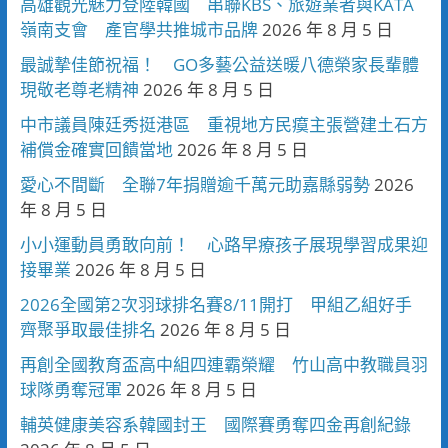
高雄觀光魅力登陸韓國 串聯KBS、旅遊業者與KATA
嶺南支會 產官學共推城市品牌
2026 年 8 月 5 日
最誠摯佳節祝福！ GO多藝公益送暖八德榮家長輩體
現敬老尊老精神
2026 年 8 月 5 日
中市議員陳廷秀挺港區 重視地方民瘼主張營建土石方
補償金確實回饋當地
2026 年 8 月 5 日
愛心不間斷 全聯7年捐贈逾千萬元助嘉縣弱勢
2026
年 8 月 5 日
小小運動員勇敢向前！ 心路早療孩子展現學習成果迎
接畢業
2026 年 8 月 5 日
2026全國第2次羽球排名賽8/11開打 甲組乙組好手
齊聚爭取最佳排名
2026 年 8 月 5 日
再創全國教育盃高中組四連霸榮耀 竹山高中教職員羽
球隊勇奪冠軍
2026 年 8 月 5 日
輔英健康美容系韓國封王 國際賽勇奪四金再創紀錄