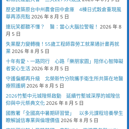
歷史建築原台中州農會田中倉庫 4棟日式穀倉重現風
華再添亮點
2026 年 8 月 5 日
連玩笑都聽不懂？ 醫：當心大腦拉警報！
2026 年 8
月 5 日
失業壓力變轉機！55歲工程師靠勞工就業通計畫再就
業
2026 年 8 月 5 日
十年有愛、一路同行 心路「樂朋家園」陪伴心智障礙
者安心生活
2026 年 8 月 5 日
守護偏鄉再升級 北榮新竹分院攜手衛生所共築在地醫
療照護網
2026 年 8 月 5 日
2026竹塹中元城隍祭啟動 延續竹塹城深厚的城隍信
仰與中元祭典文化
2026 年 8 月 5 日
國教署「全國高中暑期研習營」 以多元課程培養學生
瞭解誠信專業與倫理價值
2026 年 8 月 5 日