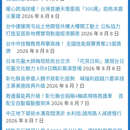
暖心跨海送暖！台灣首廟天壇豪捐「300萬」助熊本震
災重建
2026 年 8 月 8 日
台中捷運南屯站土地開發共構大樓開工動土 公私協力
打造宜居新地標實現軌道經濟願景
2026 年 8 月 8 日
台中市技職教育再攀高峰！ 全國技能競賽勇奪23面獎
牌
2026 年 8 月 8 日
日本花藝大師梅垣稔抵台交流 「花見日和」展現台日
花藝文化魅力 8月8日精彩展演登場
2026 年 8 月 8 日
彰化縣長參選人魏平政彰化造勢 喊福利超越六都承接
王惠美施政再升級
2026 年 8 月 7 日
救護量能再升級！彰化聯合捐贈4輛高規格救護車 首
配全自動電動擔架床
2026 年 8 月 7 日
中正地下道排水溝夜間清淤 水利局:請用路人減速慢行
2026 年 8 月 7 日