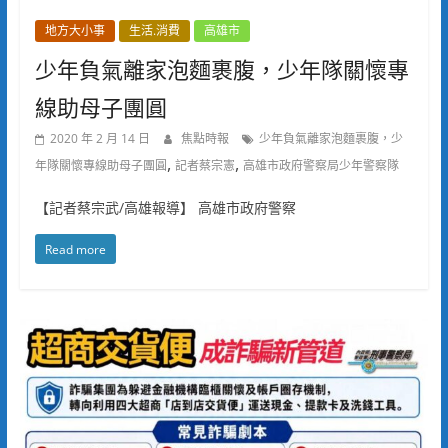
地方大小事
生活.消費
高雄市
少年負氣離家泡麵裹腹，少年隊關懷專
線助母子團圓
2020 年 2 月 14 日
焦點時報
少年負氣離家泡麵裹腹，少
,
,
年隊關懷專線助母子團圓
記者蔡宗憲
高雄市政府警察局少年警察隊
【記者蔡宗武/高雄報導】 高雄市政府警察
Read more