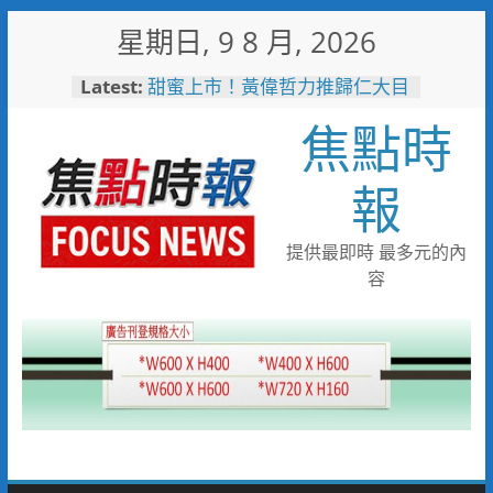
Skip
星期日, 9 8 月, 2026
to
content
Latest:
甜蜜上市！黃偉哲力推歸仁大目
釋迦，邀全民體驗採果樂兼做公
焦點時
益
臺鐵高雄機廠變身全台最大免費
樂園 陳其邁:保存百年產業記
報
憶！
「火車醫院」變身親子天堂！高
雄親子遊樂園開幕首日人潮爆棚
提供最即時 最多元的內
「高雄親子樂園」爆紅！全臺最
容
大免費園區首日吸三萬人朝聖
輕軌更突破4,000人次
起於無心成於熱愛 王貴嬋現代
水墨個展