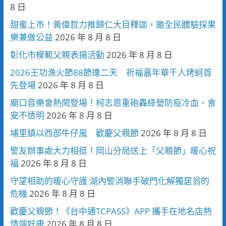
8 日
甜蜜上市！黃偉哲力推歸仁大目釋迦，邀全民體驗採果
樂兼做公益
2026 年 8 月 8 日
彰化市模範父親表揚活動
2026 年 8 月 8 日
2026王功漁火節88節連二天 祈福嘉年華千人烤蚵首
先登場
2026 年 8 月 8 日
廟口音樂會熱鬧登場！柯志恩重砲轟綠營防疫冷血、食
安不透明
2026 年 8 月 8 日
埔里鎮以西部牛仔風 歡慶父親節
2026 年 8 月 8 日
警友辦事處大力相挺！岡山分局送上「父親節」暖心祝
福
2026 年 8 月 8 日
守望相助的暖心守護 湖內警消聯手破門化解獨居翁的
危機
2026 年 8 月 8 日
歡慶父親節！《台中通TCPASS》APP 攜手在地名店熱
情端好康
2026 年 8 月 8 日