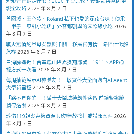
短影音行銷是什麼？2026 平台比較、優缺點與電商變
現全攻略
2026 年 8 月 7 日
曾國城、王心凌、Roland 私下也愛的深夜台味！傳承
一甲子「東引小吃店」外客都朝聖的國際級小吃
2026
年 8 月 7 日
戰火無情約旦母女護照卡關 移民官有情一路陪伴化解
危機
2026 年 8 月 7 日
白海豚逼近！台電鳳山區處提前部署 1911、APP通
報方式一次看
2026 年 8 月 7 日
每周抽籤展示AI神隊友！ 敏實科大全面邁向AI Agent
大學新里程
2026 年 8 月 7 日
「路不是你的」！騎士大鬧城鎮韌性演習 前鎮警鐵腕
攔停送辦
2026 年 8 月 7 日
珍惜119報案專線資源 切勿無故撥打或謊報案件
2026
年 8 月 7 日
白海豚颱風來襲！台電台東區處全面整備迎戰強風豪雨