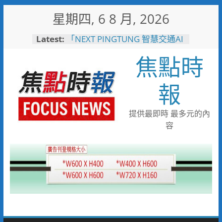
Skip
星期四, 6 8 月, 2026
to
content
Latest:
「NEXT PINGTUNG 智慧交通AI
治理」 展現屏東智慧交通治理
焦點時
成果，以AI開啟城市治理新紀元
大林蒲遷村穩步推進 安置地道
路成型116年啟動配地
報
國1橋科匝道52億工程開工 陳
其邁：打造高雄半導體S廊帶交
通命脈
提供最即時 最多元的內
率全國之先！屏東縣自籌縣款破
容
局15年「一地多屋」難題 全面
啟動永久屋地籍分割與使照分照
計畫
飛躍萬里圓夢！屏東學子啟航德
國 直擊全球頂尖綠能車業核心