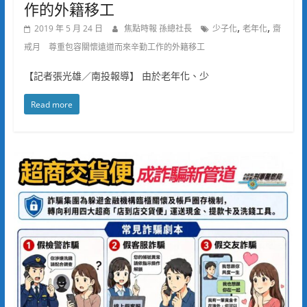
作的外籍移工
,
,
2019 年 5 月 24 日
焦點時報 孫總社長
少子化
老年化
齋
戒月 尊重包容關懷遠道而來辛勤工作的外籍移工
【記者張光雄／南投報導】 由於老年化、少
Read more