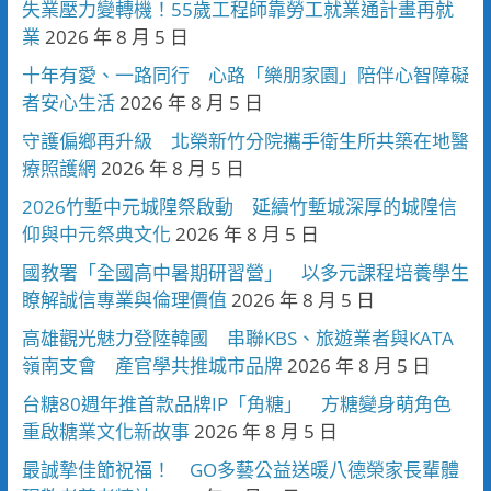
失業壓力變轉機！55歲工程師靠勞工就業通計畫再就
業
2026 年 8 月 5 日
十年有愛、一路同行 心路「樂朋家園」陪伴心智障礙
者安心生活
2026 年 8 月 5 日
守護偏鄉再升級 北榮新竹分院攜手衛生所共築在地醫
療照護網
2026 年 8 月 5 日
2026竹塹中元城隍祭啟動 延續竹塹城深厚的城隍信
仰與中元祭典文化
2026 年 8 月 5 日
國教署「全國高中暑期研習營」 以多元課程培養學生
瞭解誠信專業與倫理價值
2026 年 8 月 5 日
高雄觀光魅力登陸韓國 串聯KBS、旅遊業者與KATA
嶺南支會 產官學共推城市品牌
2026 年 8 月 5 日
台糖80週年推首款品牌IP「角糖」 方糖變身萌角色
重啟糖業文化新故事
2026 年 8 月 5 日
最誠摯佳節祝福！ GO多藝公益送暖八德榮家長輩體