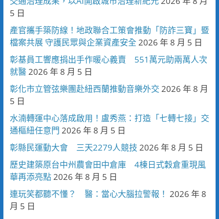
交通治理成果，以AI開啟城市治理新紀元
2026 年 8 月
5 日
產官攜手築防線！地政聯合工策會推動「防詐三寶」暨
檔案共展 守護民眾與企業資產安全
2026 年 8 月 5 日
彰基員工響應捐出手作暖心義賣 551萬元助兩萬人次
就醫
2026 年 8 月 5 日
彰化市立管弦樂團赴紐西蘭推動音樂外交
2026 年 8 月
5 日
水湳轉運中心落成啟用！盧秀燕：打造「七轉七接」交
通樞紐任意門
2026 年 8 月 5 日
彰縣民運動大會 三天2279人競技
2026 年 8 月 5 日
歷史建築原台中州農會田中倉庫 4棟日式穀倉重現風
華再添亮點
2026 年 8 月 5 日
連玩笑都聽不懂？ 醫：當心大腦拉警報！
2026 年 8
月 5 日