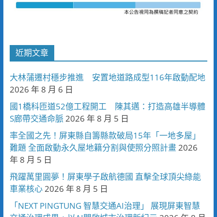
近期文章
大林蒲遷村穩步推進 安置地道路成型116年啟動配地
2026 年 8 月 6 日
國1橋科匝道52億工程開工 陳其邁：打造高雄半導體
S廊帶交通命脈
2026 年 8 月 5 日
率全國之先！屏東縣自籌縣款破局15年「一地多屋」
難題 全面啟動永久屋地籍分割與使照分照計畫
2026
年 8 月 5 日
飛躍萬里圓夢！屏東學子啟航德國 直擊全球頂尖綠能
車業核心
2026 年 8 月 5 日
「NEXT PINGTUNG 智慧交通AI治理」 展現屏東智慧