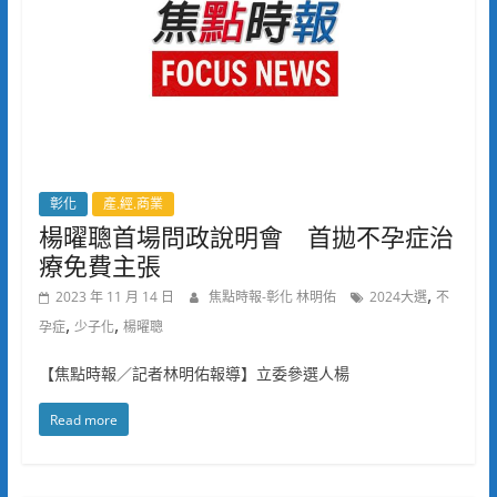
彰化
產.經.商業
楊曜聰首場問政說明會 首拋不孕症治
療免費主張
,
2023 年 11 月 14 日
焦點時報-彰化 林明佑
2024大選
不
,
,
孕症
少子化
楊曜聰
【焦點時報／記者林明佑報導】立委參選人楊
Read more