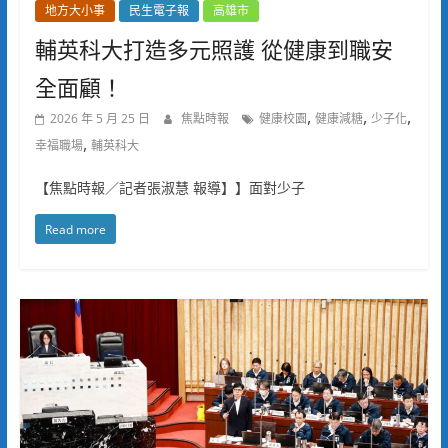
地方大小事
民生電子報
高雄市
輔英科大打造多元照護 從健康到職安
全面顧！
,
,
,
2026 年 5 月 25 日
焦點時報
健康校園
健康減糖
少子化
,
幸福職場
輔英科大
【焦點時報／記者張淑慧 報導】】面對少子
Read more