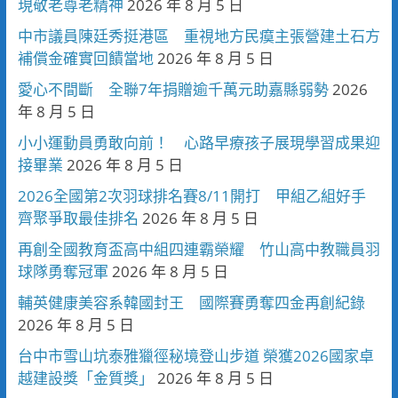
現敬老尊老精神
2026 年 8 月 5 日
中市議員陳廷秀挺港區 重視地方民瘼主張營建土石方
補償金確實回饋當地
2026 年 8 月 5 日
愛心不間斷 全聯7年捐贈逾千萬元助嘉縣弱勢
2026
年 8 月 5 日
小小運動員勇敢向前！ 心路早療孩子展現學習成果迎
接畢業
2026 年 8 月 5 日
2026全國第2次羽球排名賽8/11開打 甲組乙組好手
齊聚爭取最佳排名
2026 年 8 月 5 日
再創全國教育盃高中組四連霸榮耀 竹山高中教職員羽
球隊勇奪冠軍
2026 年 8 月 5 日
輔英健康美容系韓國封王 國際賽勇奪四金再創紀錄
2026 年 8 月 5 日
台中市雪山坑泰雅獵徑秘境登山步道 榮獲2026國家卓
越建設獎「金質獎」
2026 年 8 月 5 日