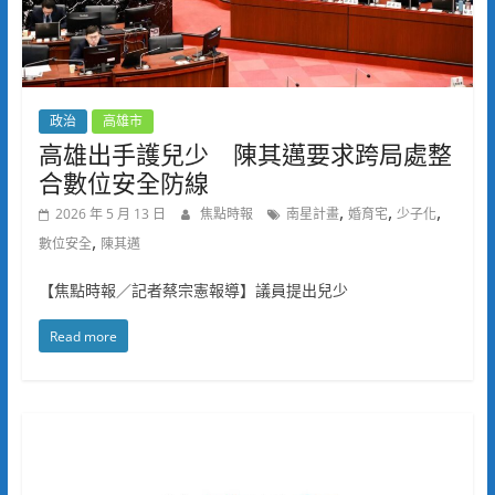
政治
高雄市
高雄出手護兒少 陳其邁要求跨局處整
合數位安全防線
,
,
,
2026 年 5 月 13 日
焦點時報
南星計畫
婚育宅
少子化
,
數位安全
陳其邁
【焦點時報／記者蔡宗憲報導】議員提出兒少
Read more