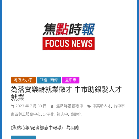
地方大小事
社會 . 頭條
臺中市
為落實樂齡就業徵才 中市助銀髮人才
就業
,
2023 年 7 月 30 日
焦點時報 鄒志中
中高齡人才
台中市
,
,
,
東區勞工服務中心
少子化
鄒志中
高齡化
(焦點時報/記者鄒志中報導) 為因應