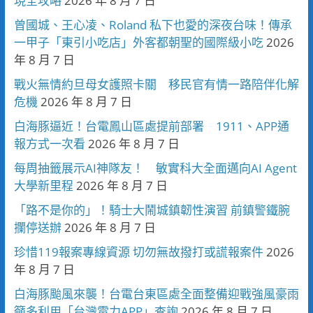
現全攻略
2026 年 8 月 7 日
曾國城、王心凌、Roland 私下也愛的深夜台味！傳承
一甲子「東引小吃店」外客都朝聖的國際級小吃
2026
年 8 月 7 日
戰火無情約旦母女護照卡關 移民官有情一路陪伴化解
危機
2026 年 8 月 7 日
白海豚逼近！台電鳳山區處提前部署 1911、APP通
報方式一次看
2026 年 8 月 7 日
每周抽籤展示AI神隊友！ 敏實科大全面邁向AI Agent
大學新里程
2026 年 8 月 7 日
「路不是你的」！騎士大鬧城鎮韌性演習 前鎮警鐵腕
攔停送辦
2026 年 8 月 7 日
珍惜119報案專線資源 切勿無故撥打或謊報案件
2026
年 8 月 7 日
白海豚颱風來襲！台電台東區處全面整備迎戰強風豪雨
籲多利用「台灣電力APP」查詢
2026 年 8 月 7 日