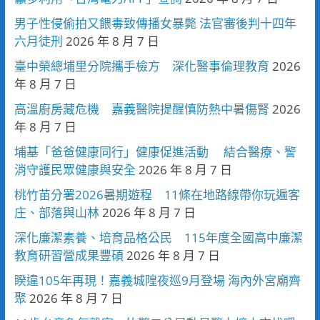
男子性侵偷拍又餵毒致傳播女暴斃 法官審後判十四年
六月徒刑
2026 年 8 月 7 日
臺中榮總埔里分院攜手檢方 深化醫事倫理教育
2026
年 8 月 7 日
高溫廚房藏危機 嘉義醫院提醒慎防熱中暑傷腎
2026
年 8 月 7 日
埔基「爸爸健康同行」健康促進活動 結合醫療、警
消守護民眾健康與安全
2026 年 8 月 7 日
桃竹苗分署2026暑期遊程 11條在地路線帶你玩遍客
庄、部落與山林
2026 年 8 月 7 日
深化廉潔素養、培育品格公民 115年度全國高中廉潔
教育研習營成果豐碩
2026 年 8 月 7 日
睽違105年再現！嘉義城隍夜巡9月登場 海內外宮廟齊
聚
2026 年 8 月 7 日