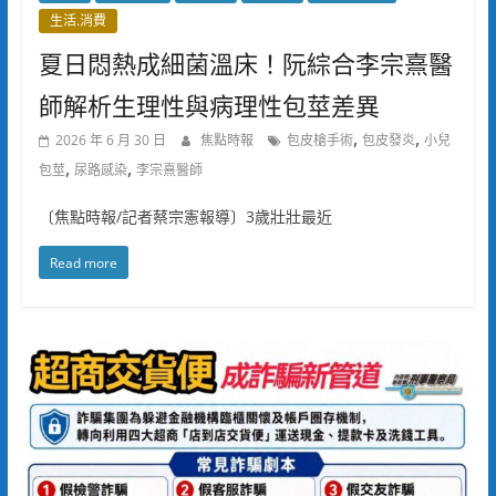
生活.消費
夏日悶熱成細菌溫床！阮綜合李宗熹醫
師解析生理性與病理性包莖差異
,
,
2026 年 6 月 30 日
焦點時報
包皮槍手術
包皮發炎
小兒
,
,
包莖
尿路感染
李宗熹醫師
〔焦點時報/記者蔡宗憲報導〕3歲壯壯最近
Read more