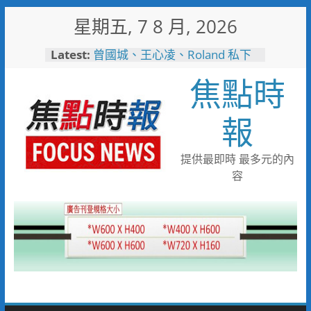
Skip
星期五, 7 8 月, 2026
to
content
Latest:
曾國城、王心凌、Roland 私下
也愛的深夜台味！傳承一甲子
焦點時
「東引小吃店」外客都朝聖的國
際級小吃
彰化縣長參選人魏平政彰化造
報
勢 喊福利超越六都承接王惠美
施政再升級
救護量能再升級！彰化聯合捐贈
提供最即時 最多元的內
4輛高規格救護車 首配全自動
容
電動擔架床
中正地下道排水溝夜間清淤 水
利局:請用路人減速慢行
短影音行銷是什麼？2026 平台
比較、優缺點與電商變現全攻略