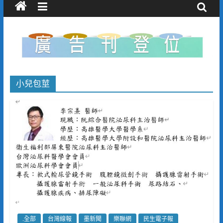
小兒包莖
.全部
台灣線報
墨新聞
樂聯網
民生電子報