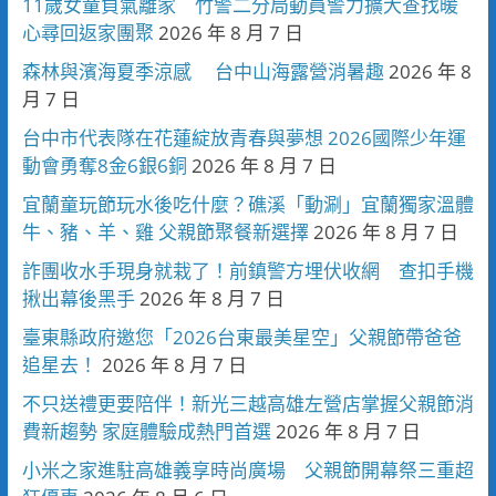
11歲女童負氣離家 竹警二分局動員警力擴大查找暖
心尋回返家團聚
2026 年 8 月 7 日
森林與濱海夏季涼感 台中山海露營消暑趣
2026 年 8
月 7 日
台中市代表隊在花蓮綻放青春與夢想 2026國際少年運
動會勇奪8金6銀6銅
2026 年 8 月 7 日
宜蘭童玩節玩水後吃什麼？礁溪「動涮」宜蘭獨家溫體
牛、豬、羊、雞 父親節聚餐新選擇
2026 年 8 月 7 日
詐團收水手現身就栽了！前鎮警方埋伏收網 查扣手機
揪出幕後黑手
2026 年 8 月 7 日
臺東縣政府邀您「2026台東最美星空」父親節帶爸爸
追星去！
2026 年 8 月 7 日
不只送禮更要陪伴！新光三越高雄左營店掌握父親節消
費新趨勢 家庭體驗成熱門首選
2026 年 8 月 7 日
小米之家進駐高雄義享時尚廣場 父親節開幕祭三重超