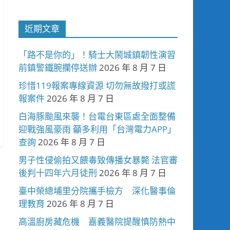
近期文章
「路不是你的」！騎士大鬧城鎮韌性演習
前鎮警鐵腕攔停送辦
2026 年 8 月 7 日
珍惜119報案專線資源 切勿無故撥打或謊
報案件
2026 年 8 月 7 日
白海豚颱風來襲！台電台東區處全面整備
迎戰強風豪雨 籲多利用「台灣電力APP」
查詢
2026 年 8 月 7 日
男子性侵偷拍又餵毒致傳播女暴斃 法官審
後判十四年六月徒刑
2026 年 8 月 7 日
臺中榮總埔里分院攜手檢方 深化醫事倫
理教育
2026 年 8 月 7 日
高溫廚房藏危機 嘉義醫院提醒慎防熱中