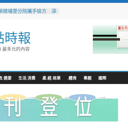
榮總埔里分院攜手檢方 深
事倫理教育
不是你的」！騎士大鬧城鎮
演習 前鎮警鐵腕攔停送辦
點時報
119報案專線資源 切勿無故
或謊報案件
豚颱風來襲！台電台東區處
 最多元的內容
整備迎戰強風豪雨 籲多利
台灣電力APP」查詢
性侵偷拍又餵毒致傳播女暴
法官審後判十四年六月徒刑
教.健康
生活.消費
產.經.商業
.體育
專題
國際