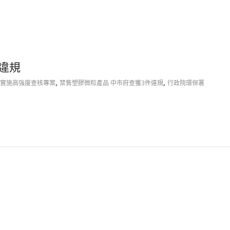
違規
,
,
實施高強度查核專案
禁售塑膠微粒產品 中市府查獲3件違規
行政院環保署