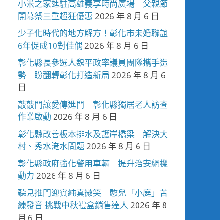
小米之家進駐高雄義享時尚廣場 父親節
開幕祭三重超狂優惠
2026 年 8 月 6 日
少子化時代的地方解方！彰化市未婚聯誼
6年促成10對佳偶
2026 年 8 月 6 日
彰化縣長參選人魏平政率議員團隊攜手造
勢 盼翻轉彰化打造新局
2026 年 8 月 6
日
敲敲門讓愛傳進門 彰化縣獨居老人訪查
作業啟動
2026 年 8 月 6 日
彰化縣改善板本排水及護岸橋梁 解決大
村、秀水淹水問題
2026 年 8 月 6 日
彰化縣政府強化警用車輛 提升治安網機
動力
2026 年 8 月 6 日
聽見推門迎賓純真微笑 憨兒「小庭」苦
練發音 挑戰中秋禮盒銷售達人
2026 年 8
月 6 日