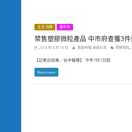
生活.消費
臺中市
禁售塑膠微粒產品 中市府查獲3件
,
2018 年 8 月 10 日
焦點時報 孫總社長
塑膠微粒
【記者白信東／台中報導】 今年7月1日起
Read more