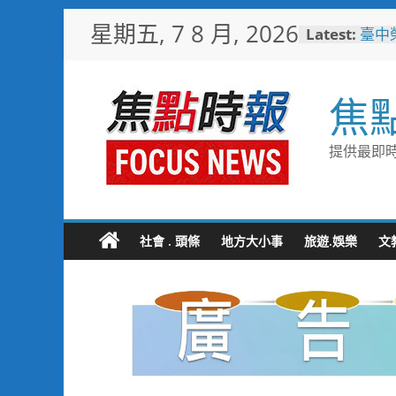
Skip
星期五, 7 8 月, 2026
Latest:
臺中
to
化醫
content
「路
韌性
焦
珍惜
撥打
白海
提供最即時
全面
用「
男子
斃 
社會 . 頭條
地方大小事
旅遊.娛樂
文