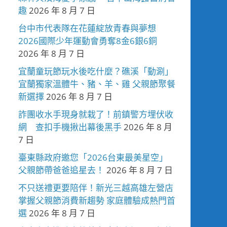
趣
2026 年 8 月 7 日
台中市代表隊在花蓮綻放青春與夢想
2026國際少年運動會勇奪8金6銀6銅
2026 年 8 月 7 日
宜蘭童玩節玩水後吃什麼？礁溪「動涮」
宜蘭獨家溫體牛、豬、羊、雞 父親節聚餐
新選擇
2026 年 8 月 7 日
詐團收水手現身就栽了！前鎮警方埋伏收
網 查扣手機揪出幕後黑手
2026 年 8 月
7 日
臺東縣政府邀您「2026台東最美星空」
父親節帶爸爸追星去！
2026 年 8 月 7 日
不只送禮更要陪伴！新光三越高雄左營店
掌握父親節消費新趨勢 家庭體驗成熱門首
選
2026 年 8 月 7 日