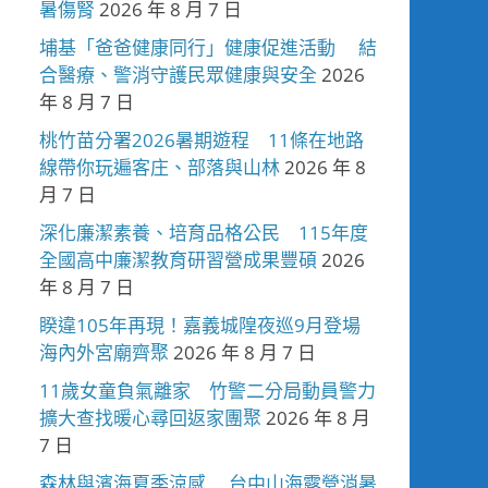
暑傷腎
2026 年 8 月 7 日
埔基「爸爸健康同行」健康促進活動 結
合醫療、警消守護民眾健康與安全
2026
年 8 月 7 日
桃竹苗分署2026暑期遊程 11條在地路
線帶你玩遍客庄、部落與山林
2026 年 8
月 7 日
深化廉潔素養、培育品格公民 115年度
全國高中廉潔教育研習營成果豐碩
2026
年 8 月 7 日
睽違105年再現！嘉義城隍夜巡9月登場
海內外宮廟齊聚
2026 年 8 月 7 日
11歲女童負氣離家 竹警二分局動員警力
擴大查找暖心尋回返家團聚
2026 年 8 月
7 日
森林與濱海夏季涼感 台中山海露營消暑