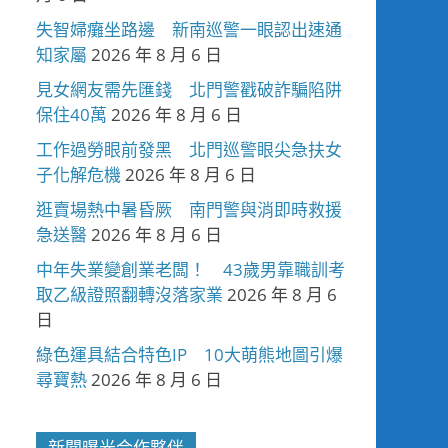
失智婦癱坐路邊 新南巡警一眼認出速通
知家屬
2026 年 8 月 6 日
見女網友需先匯錢 北門警戳破詐騙陷阱
保住40萬
2026 年 8 月 6 日
工作過勞眼前發黑 北門巡警眼尖急扶女
子化解危機
2026 年 8 月 6 日
逛賣場熱中暑昏厥 南門警與消即時救援
急送醫
2026 年 8 月 6 日
中年失業變創業老闆！ 43歲男靠職訓考
取乙級證照翻轉沒落家業
2026 年 8 月 6
日
綠色運具結合特色IP 10大萌熊地圖引爆
尋寶熱
2026 年 8 月 6 日
新聞曝光合作夥伴