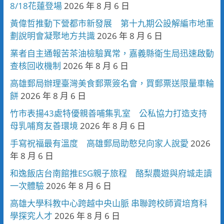
8/18花蓮登場
2026 年 8 月 6 日
黃偉哲推動下營都市新發展 第十九期公設解編市地重
劃說明會凝聚地方共識
2026 年 8 月 6 日
業者自主通報苦茶油檢驗異常，嘉義縣衛生局迅速啟動
查核回收機制
2026 年 8 月 6 日
高雄郵局辦理臺灣美食郵票簽名會，買郵票送限量車輪
餅
2026 年 8 月 6 日
竹市表揚43處特優親善哺集乳室 公私協力打造支持
母乳哺育友善環境
2026 年 8 月 6 日
手寫祝福最有溫度 高雄郵局助憨兒向家人說愛
2026
年 8 月 6 日
和逸飯店台南館推ESG親子旅程 酪梨農遊與府城走讀
一次體驗
2026 年 8 月 6 日
高雄大學科教中心跨越中央山脈 串聯跨校師資培育科
學探究人才
2026 年 8 月 6 日