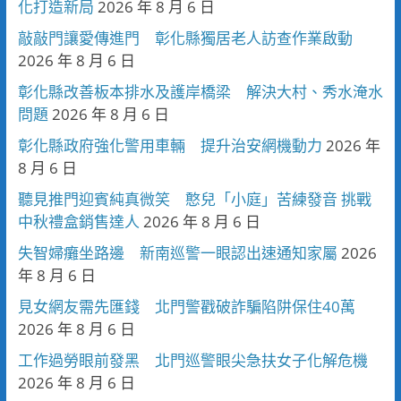
化打造新局
2026 年 8 月 6 日
敲敲門讓愛傳進門 彰化縣獨居老人訪查作業啟動
2026 年 8 月 6 日
彰化縣改善板本排水及護岸橋梁 解決大村、秀水淹水
問題
2026 年 8 月 6 日
彰化縣政府強化警用車輛 提升治安網機動力
2026 年
8 月 6 日
聽見推門迎賓純真微笑 憨兒「小庭」苦練發音 挑戰
中秋禮盒銷售達人
2026 年 8 月 6 日
失智婦癱坐路邊 新南巡警一眼認出速通知家屬
2026
年 8 月 6 日
見女網友需先匯錢 北門警戳破詐騙陷阱保住40萬
2026 年 8 月 6 日
工作過勞眼前發黑 北門巡警眼尖急扶女子化解危機
2026 年 8 月 6 日