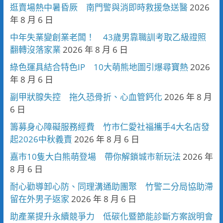
逛賣場熱中暑昏厥 南門警與消即時救援急送醫
2026
年 8 月 6 日
中年失業變創業老闆！ 43歲男靠職訓考取乙級證照
翻轉沒落家業
2026 年 8 月 6 日
綠色運具結合特色IP 10大萌熊地圖引爆尋寶熱
2026
年 8 月 6 日
副甲狀腺失控 拖久恐骨折、心血管鈣化
2026 年 8 月
6 日
籌募身心障礙服務經費 竹市仁愛社福攜手4大名店發
起2026中秋義賣
2026 年 8 月 6 日
嘉市10隻大白熊萌登場 帶你解鎖城市新玩法
2026 年
8 月 6 日
耐心勸導卸心防、同理溝通助團聚 竹警二分局協助滯
留在外男子返家
2026 年 8 月 6 日
助產業提升永續競爭力 低碳化暨節能診斷方案說明會