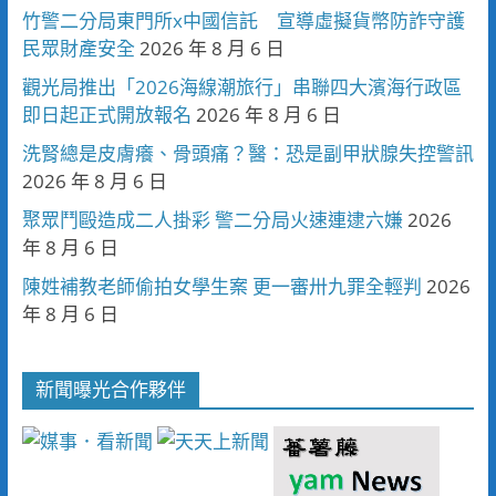
竹警二分局東門所x中國信託 宣導虛擬貨幣防詐守護
民眾財產安全
2026 年 8 月 6 日
觀光局推出「2026海線潮旅行」串聯四大濱海行政區
即日起正式開放報名
2026 年 8 月 6 日
洗腎總是皮膚癢、骨頭痛？醫：恐是副甲狀腺失控警訊
2026 年 8 月 6 日
聚眾鬥毆造成二人掛彩 警二分局火速連逮六嫌
2026
年 8 月 6 日
陳姓補教老師偷拍女學生案 更一審卅九罪全輕判
2026
年 8 月 6 日
新聞曝光合作夥伴