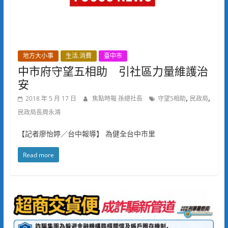
地方大小事
生活.消費
臺中市
中市府守望五相助 引社區力量維護治
安
,
,
2018 年 5 月 17 日
焦點時報 孫總社長
守望5相助
民政局
民政局長周永鴻
【記者廖怡婷／台中報導】 為健全台中市里
Read more