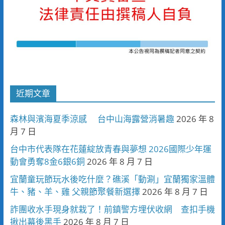
近期文章
森林與濱海夏季涼感 台中山海露營消暑趣
2026 年 8
月 7 日
台中市代表隊在花蓮綻放青春與夢想 2026國際少年運
動會勇奪8金6銀6銅
2026 年 8 月 7 日
宜蘭童玩節玩水後吃什麼？礁溪「動涮」宜蘭獨家溫體
牛、豬、羊、雞 父親節聚餐新選擇
2026 年 8 月 7 日
詐團收水手現身就栽了！前鎮警方埋伏收網 查扣手機
揪出幕後黑手
2026 年 8 月 7 日