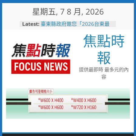
Skip
星期五, 7 8 月, 2026
to
content
Latest:
臺東縣政府邀您「2026台東最
美星空」父親節帶爸爸追星去！
焦點時
森林與濱海夏季涼感 台中山
海露營消暑趣
台中市代表隊在花蓮綻放青春與
報
夢想 2026國際少年運動會勇奪
8金6銀6銅
宜蘭童玩節玩水後吃什麼？礁溪
提供最即時 最多元的內
「動涮」宜蘭獨家溫體牛、豬、
容
羊、雞 父親節聚餐新選擇
詐團收水手現身就栽了！前鎮警
方埋伏收網 查扣手機揪出幕後
黑手