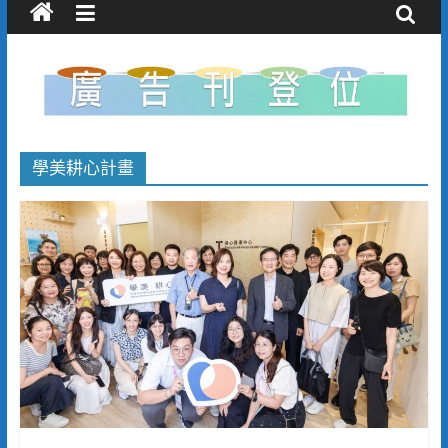
學美耕心計畫