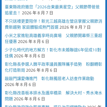
臺東縣政府邀您「2026台東最美星空」父親節帶爸爸
追星去！
2026 年 8 月 7 日
不只送禮更要陪伴！新光三越高雄左營店掌握父親節消
費新趨勢 家庭體驗成熱門首選
2026 年 8 月 7 日
小米之家進駐高雄義享時尚廣場 父親節開幕祭三重超
狂優惠
2026 年 8 月 6 日
少子化時代的地方解方！彰化市未婚聯誼6年促成10對
佳偶
2026 年 8 月 6 日
彰化縣長參選人魏平政率議員團隊攜手造勢 盼翻轉彰
化打造新局
2026 年 8 月 6 日
敲敲門讓愛傳進門 彰化縣獨居老人訪查作業啟動
2026 年 8 月 6 日
彰化縣改善板本排水及護岸橋梁 解決大村、秀水淹水
問題
2026 年 8 月 6 日