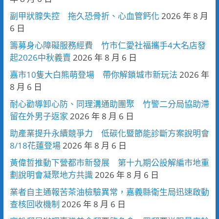
副甲狀腺失控 拖久恐骨折、心血管鈣化
2026 年 8 月
6 日
籌募身心障礙服務經費 竹市仁愛社福攜手4大名店發
起2026中秋義賣
2026 年 8 月 6 日
嘉市10隻大白熊萌登場 帶你解鎖城市新玩法
2026 年
8 月 6 日
耐心勸導卸心防、同理溝通助團聚 竹警二分局協助滯
留在外男子返家
2026 年 8 月 6 日
助產業提升永續競爭力 低碳化暨節能診斷方案說明會
8/18花蓮登場
2026 年 8 月 6 日
黃偉哲推動下營都市新發展 第十九期公設解編市地重
劃說明會凝聚地方共識
2026 年 8 月 6 日
業者自主通報苦茶油檢驗異常，嘉義縣衛生局迅速啟動
查核回收機制
2026 年 8 月 6 日