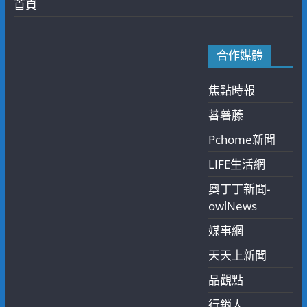
首頁
合作媒體
焦點時報
蕃薯藤
Pchome新聞
LIFE生活網
奧丁丁新聞-
owlNews
媒事網
天天上新聞
品觀點
行銷人