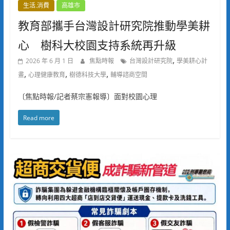
生活.消費
高雄市
教育部攜手台灣設計研究院推動學美耕
心 樹科大校園支持系統再升級
,
2026 年 6 月 1 日
焦點時報
台灣設計研究院
學美耕心計
,
,
,
畫
心理健康教育
樹德科技大學
輔導諮商空間
〔焦點時報/記者蔡宗憲報導〕面對校園心理
Read more