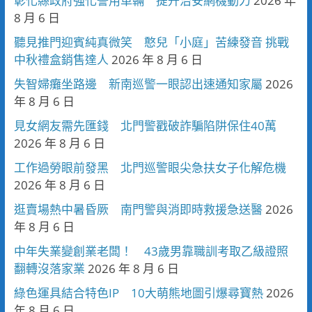
彰化縣政府強化警用車輛 提升治安網機動力
2026 年
8 月 6 日
聽見推門迎賓純真微笑 憨兒「小庭」苦練發音 挑戰
中秋禮盒銷售達人
2026 年 8 月 6 日
失智婦癱坐路邊 新南巡警一眼認出速通知家屬
2026
年 8 月 6 日
見女網友需先匯錢 北門警戳破詐騙陷阱保住40萬
2026 年 8 月 6 日
工作過勞眼前發黑 北門巡警眼尖急扶女子化解危機
2026 年 8 月 6 日
逛賣場熱中暑昏厥 南門警與消即時救援急送醫
2026
年 8 月 6 日
中年失業變創業老闆！ 43歲男靠職訓考取乙級證照
翻轉沒落家業
2026 年 8 月 6 日
綠色運具結合特色IP 10大萌熊地圖引爆尋寶熱
2026
年 8 月 6 日