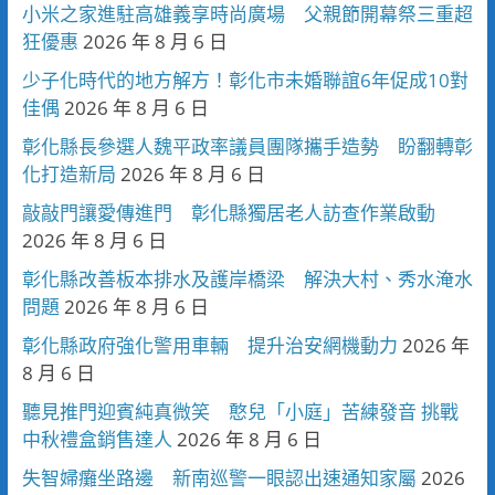
小米之家進駐高雄義享時尚廣場 父親節開幕祭三重超
狂優惠
2026 年 8 月 6 日
少子化時代的地方解方！彰化市未婚聯誼6年促成10對
佳偶
2026 年 8 月 6 日
彰化縣長參選人魏平政率議員團隊攜手造勢 盼翻轉彰
化打造新局
2026 年 8 月 6 日
敲敲門讓愛傳進門 彰化縣獨居老人訪查作業啟動
2026 年 8 月 6 日
彰化縣改善板本排水及護岸橋梁 解決大村、秀水淹水
問題
2026 年 8 月 6 日
彰化縣政府強化警用車輛 提升治安網機動力
2026 年
8 月 6 日
聽見推門迎賓純真微笑 憨兒「小庭」苦練發音 挑戰
中秋禮盒銷售達人
2026 年 8 月 6 日
失智婦癱坐路邊 新南巡警一眼認出速通知家屬
2026