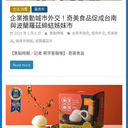
生活.消費
臺南市
企業推動城市外交！奇美食品促成台南
與波蘭羅茲締結姊妹市
,
,
2025 年 6 月 6 日
焦點時報
台南市政府
城市外交
奇美食
,
,
品
姊妹市締結
波蘭羅茲市
【焦點時報／記者 蔡宗憲報導】 奇美食品
Read more