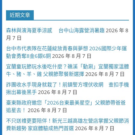
近期文章
森林與濱海夏季涼感 台中山海露營消暑趣
2026 年 8
月 7 日
台中市代表隊在花蓮綻放青春與夢想 2026國際少年運
動會勇奪8金6銀6銅
2026 年 8 月 7 日
宜蘭童玩節玩水後吃什麼？礁溪「動涮」宜蘭獨家溫體
牛、豬、羊、雞 父親節聚餐新選擇
2026 年 8 月 7 日
詐團收水手現身就栽了！前鎮警方埋伏收網 查扣手機
揪出幕後黑手
2026 年 8 月 7 日
臺東縣政府邀您「2026台東最美星空」父親節帶爸爸
追星去！
2026 年 8 月 7 日
不只送禮更要陪伴！新光三越高雄左營店掌握父親節消
費新趨勢 家庭體驗成熱門首選
2026 年 8 月 7 日