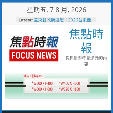
Skip
星期五, 7 8 月, 2026
to
content
Latest:
詐團收水手現身就栽了！前鎮警
方埋伏收網 查扣手機揪出幕後
焦點時
黑手
臺東縣政府邀您「2026台東最
美星空」父親節帶爸爸追星去！
報
森林與濱海夏季涼感 台中山
海露營消暑趣
台中市代表隊在花蓮綻放青春與
提供最即時 最多元的內
夢想 2026國際少年運動會勇奪
容
8金6銀6銅
宜蘭童玩節玩水後吃什麼？礁溪
「動涮」宜蘭獨家溫體牛、豬、
羊、雞 父親節聚餐新選擇