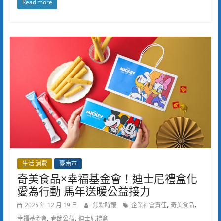
Read more
生活.消費
臺南市
奇美食品×幸福基金會！迪士尼禮盒化
愛為行動 馬年送暖公益接力
,
,
2025 年 12 月 19 日
焦點時報
企業社會責任
奇美食品
,
,
幸福基金會
春節公益
迪士尼禮盒