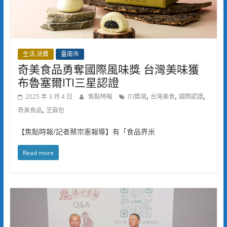
生活.消費
臺南市
奇美食品勇奪國際風味獎 台灣美味獲
布魯塞爾ITI三星認證
,
,
,
2025 年 3 月 4 日
焦點時報
ITI獎項
台灣美食
國際認證
,
奇美食品
芝麻包
【焦點時報/記者蔡宗憲報導】有「食品界米
Read more