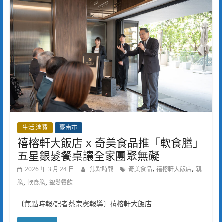
生活.消費
臺南市
禧榕軒大飯店 x 奇美食品推「軟食膳」
五星銀髮餐桌讓全家團聚無礙
,
,
2026 年 3 月 24 日
焦點時報
奇美食品
禧榕軒大飯店
親
,
,
膳
軟食膳
銀髮餐飲
〔焦點時報/記者蔡宗憲報導〕禧榕軒大飯店