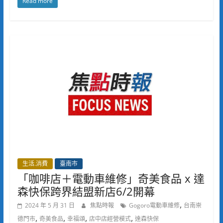
Read more
生活.消費
臺南市
「咖啡店＋電動車維修」奇美食品 x 達
森快保跨界結盟新店6/2開幕
,
2024 年 5 月 31 日
焦點時報
Gogoro電動車維修
台南崇
,
,
,
,
德門市
奇美食品
幸福頌
店中店經營模式
達森快保