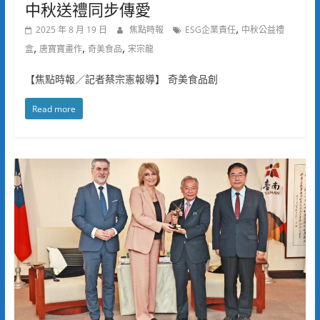
中秋送禮同步傳愛
,
2025 年 8 月 19 日
焦點時報
ESG企業責任
中秋公益禮
,
,
,
盒
唐寶寶畫作
奇美食品
宋宗龍
【焦點時報／記者蔡宗憲報導】 奇美食品創
Read more