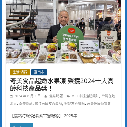
生活.消費
臺南市
奇美食品超嫩水果凍 榮獲2024十大高
齡科技產品獎！
,
2024 年 8 月 2 日
焦點時報
MCT中鏈脂肪酸油
台灣在地
,
,
,
,
水果
奇美食品
最佳高齡友善產品
銀髮友善餐點
高齡健康博覽會
【焦點時報/記者蔡宗憲報導】 2025年