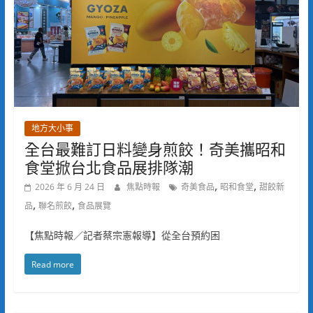
地方大小事
全台最難訂日料變身煎餃！奇美攜昭和
食堂掀台北食品展排隊潮
,
,
2026 年 6 月 24 日
焦點時報
奇美食品
昭和食堂
甜餃新
,
,
品
聯名煎餃
食品展覽
【焦點時報／記者蔡宗憲報導】從全台預約困
Read more