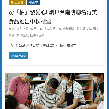
生活.消費
臺南市
盼「柚」發愛心! 創世台南院聯名奇美
食品推出中秋禮盒
,
,
2026 年 7 月 28 日
焦點時報
中秋禮盒
創世基金會
奇美
,
,
食品
文旦義賣
植物人服務
【焦點時報／記者蔡宗憲報導】中秋佳節將至
Read more