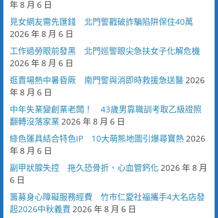
年 8 月 6 日
見女網友需先匯錢 北門警戳破詐騙陷阱保住40萬
2026 年 8 月 6 日
工作過勞眼前發黑 北門巡警眼尖急扶女子化解危機
2026 年 8 月 6 日
逛賣場熱中暑昏厥 南門警與消即時救援急送醫
2026
年 8 月 6 日
中年失業變創業老闆！ 43歲男靠職訓考取乙級證照
翻轉沒落家業
2026 年 8 月 6 日
綠色運具結合特色IP 10大萌熊地圖引爆尋寶熱
2026
年 8 月 6 日
副甲狀腺失控 拖久恐骨折、心血管鈣化
2026 年 8 月
6 日
籌募身心障礙服務經費 竹市仁愛社福攜手4大名店發
起2026中秋義賣
2026 年 8 月 6 日