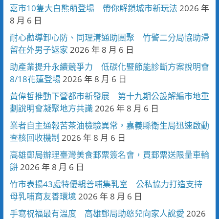
嘉市10隻大白熊萌登場 帶你解鎖城市新玩法
2026 年
8 月 6 日
耐心勸導卸心防、同理溝通助團聚 竹警二分局協助滯
留在外男子返家
2026 年 8 月 6 日
助產業提升永續競爭力 低碳化暨節能診斷方案說明會
8/18花蓮登場
2026 年 8 月 6 日
黃偉哲推動下營都市新發展 第十九期公設解編市地重
劃說明會凝聚地方共識
2026 年 8 月 6 日
業者自主通報苦茶油檢驗異常，嘉義縣衛生局迅速啟動
查核回收機制
2026 年 8 月 6 日
高雄郵局辦理臺灣美食郵票簽名會，買郵票送限量車輪
餅
2026 年 8 月 6 日
竹市表揚43處特優親善哺集乳室 公私協力打造支持
母乳哺育友善環境
2026 年 8 月 6 日
手寫祝福最有溫度 高雄郵局助憨兒向家人說愛
2026