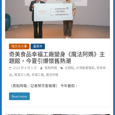
地方大小事
臺南市
奇美食品幸福工廠變身《魔法阿媽》主
題館，今夏引爆懷舊熱潮
,
,
2024 年 8 月 5 日
焦點時報
主題館
台灣動畫電影
奇美食
,
,
,
品
導演王小棣
幸福工廠
魔法阿媽
〈焦點時報／記者蔡宗憲報導〉 今年暑假，
Read more