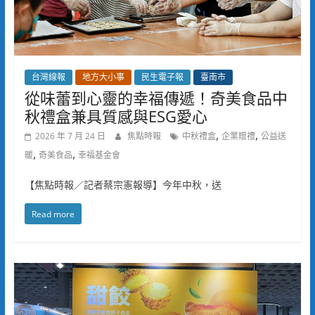
台灣線報
地方大小事
民生電子報
臺南市
從味蕾到心靈的幸福傳遞！奇美食品中
秋禮盒兼具質感與ESG愛心
,
,
2026 年 7 月 24 日
焦點時報
中秋禮盒
企業贈禮
公益送
,
,
暖
奇美食品
幸福基金會
【焦點時報／記者蔡宗憲報導】今年中秋，送
Read more