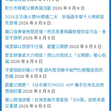
彰化市模範父親表揚活動
2026 年 8 月 8 日
2026王功漁火節88節連二天 祈福嘉年華千人烤蚵首
先登場
2026 年 8 月 8 日
廟口音樂會熱鬧登場！柯志恩重砲轟綠營防疫冷血、食
安不透明
2026 年 8 月 8 日
埔里鎮以西部牛仔風 歡慶父親節
2026 年 8 月 8 日
警友辦事處大力相挺！岡山分局送上「父親節」暖心祝
福
2026 年 8 月 8 日
守望相助的暖心守護 湖內警消聯手破門化解獨居翁的
危機
2026 年 8 月 8 日
歡慶父親節！《台中通TCPASS》APP 攜手在地名店熱
情端好康
2026 年 8 月 8 日
暖心跨海送暖！台灣首廟天壇豪捐「300萬」助熊本震
災重建
2026 年 8 月 8 日