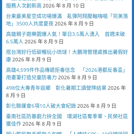
服務人次創新高
2026 年 8 月 10 日
台東最美星空成功場爆滿 亂彈阿翔壓軸嗨唱「完美落
地」3500人共度夏夜
2026 年 8 月 9 日
高雄親子遊樂園爆人氣！單日3.5萬人湧入 首週末破
6.5萬人
2026 年 8 月 9 日
搭台灣好行低碳暢玩小琉球！大鵬灣管理處推出暑假好
康
2026 年 8 月 9 日
高雄4,599件作品傳遞拒毒信念 「2026港都反毒盃」
用畫筆打造兒童防毒力
2026 年 8 月 9 日
498位大專青年返鄉 彰化暑期工讀營隊結業
2026 年
8 月 9 日
彰化縣運會6項10人破大會紀錄
2026 年 8 月 9 日
臺南社區防暴劇力拚全國 環湖社區奪季軍、民榮社區
獲佳作
2026 年 8 月 9 日