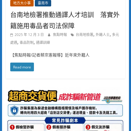
地方大小事
臺南市
台南地檢署推動通譯人才培訓 落實外
籍施用毒品者司法保障
,
,
2025 年 12 月 3 日
焦點時報
台南地檢署
外籍人士
多元
,
,
處遇
毒品防制
通譯訓練
【焦點時報/記者蔡宗憲報導】近年來外籍人
Read more