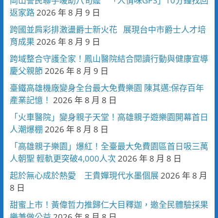
岡山警民聯手暖助八旬嬤 「人情味GPS」10分鐘找回
返家路
2026 年 8 月 9 日
跨國並肩彩排激盪爵士新火花 展現台中市爵士人才培
育成果
2026 年 8 月 9 日
跨域整合守護全家！鳳山醫院結合閱讀行動與健康宣導
慶父親節
2026 年 8 月 9 日
臺鐵高雄機廠變身全台最大免費樂園 陳其邁:保存百年
產業記憶！
2026 年 8 月 8 日
「火車醫院」變身親子天堂！高雄親子遊樂園開幕首日
人潮爆棚
2026 年 8 月 8 日
「高雄親子樂園」爆紅！全臺最大免費園區首日吸三萬
人朝聖 輕軌更突破4,000人次
2026 年 8 月 8 日
起於無心成於熱愛 王貴嬋現代水墨個展
2026 年 8 月
8 日
甜蜜上市！黃偉哲力推歸仁大目釋迦，邀全民體驗採果
樂兼做公益
2026 年 8 月 8 日