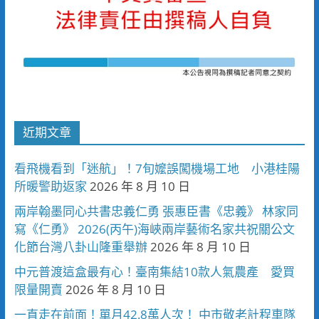
近期文章
看飛機看到「迷航」！7旬嬤誤闖機場工地 小港桂陽
所暖警助返家
2026 年 8 月 10 日
兩岸翰墨同心共書忠義仁勇 張惠臣書《忠義》 林家同
寫《仁勇》 2026(丙午)海峽兩岸藝術名家共祝關公文
化節台灣八卦山隆重舉辦
2026 年 8 月 10 日
中元普渡這盒最有心！臺南集結10款人氣農產 愛買
限量開賣
2026 年 8 月 10 日
一直走在前面！單月42.8萬人次！ 中市敬老計程車隊