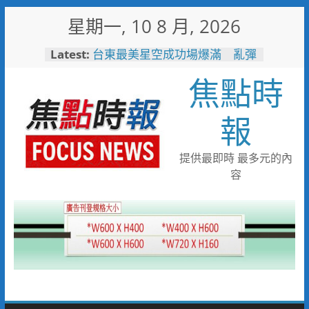
Skip
星期一, 10 8 月, 2026
to
content
Latest:
台東最美星空成功場爆滿 亂彈
阿翔壓軸嗨唱「完美落地」
焦點時
3500人共度夏夜
看飛機看到「迷航」！7旬嬤誤
闖機場工地 小港桂陽所暖警助
報
返家
兩岸翰墨同心共書忠義仁勇 張
惠臣書《忠義》 林家同寫《仁
提供最即時 最多元的內
勇》 2026(丙午)海峽兩岸藝術
容
名家共祝關公文化節台灣八卦山
隆重舉辦
中元普渡這盒最有心！臺南集結
10款人氣農產 愛買限量開賣
一直走在前面！單月42.8萬人
次！ 中市敬老計程車隊服務人
次創新高