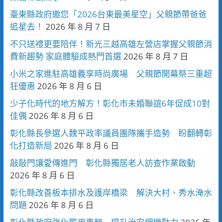
臺東縣政府邀您「2026台東最美星空」父親節帶爸爸
追星去！
2026 年 8 月 7 日
不只送禮更要陪伴！新光三越高雄左營店掌握父親節消
費新趨勢 家庭體驗成熱門首選
2026 年 8 月 7 日
小米之家進駐高雄義享時尚廣場 父親節開幕祭三重超
狂優惠
2026 年 8 月 6 日
少子化時代的地方解方！彰化市未婚聯誼6年促成10對
佳偶
2026 年 8 月 6 日
彰化縣長參選人魏平政率議員團隊攜手造勢 盼翻轉彰
化打造新局
2026 年 8 月 6 日
敲敲門讓愛傳進門 彰化縣獨居老人訪查作業啟動
2026 年 8 月 6 日
彰化縣改善板本排水及護岸橋梁 解決大村、秀水淹水
問題
2026 年 8 月 6 日