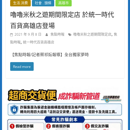
生活.消費
社會 . 頭條
高雄市
嚕嚕米秋之遊期間限定店 於統一時代
百貨高雄店登場
,
2021 年 9 月 8 日
焦點時報
嚕嚕米秋之遊期間限定店
焦
,
點時報
統一時代百貨高雄店
【焦點時報/記者蔡祁妘報導】全台獨家夢時
Read more