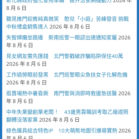
彰化縣政府強化警用車輛 提升治安網機動力
2026 年
8 月 6 日
聽見推門迎賓純真微笑 憨兒「小庭」苦練發音 挑戰
中秋禮盒銷售達人
2026 年 8 月 6 日
失智婦癱坐路邊 新南巡警一眼認出速通知家屬
2026
年 8 月 6 日
見女網友需先匯錢 北門警戳破詐騙陷阱保住40萬
2026 年 8 月 6 日
工作過勞眼前發黑 北門巡警眼尖急扶女子化解危機
2026 年 8 月 6 日
逛賣場熱中暑昏厥 南門警與消即時救援急送醫
2026
年 8 月 6 日
中年失業變創業老闆！ 43歲男靠職訓考取乙級證照
翻轉沒落家業
2026 年 8 月 6 日
綠色運具結合特色IP 10大萌熊地圖引爆尋寶熱
2026
年 8 月 6 日