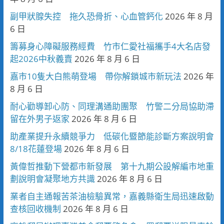
副甲狀腺失控 拖久恐骨折、心血管鈣化
2026 年 8 月
6 日
籌募身心障礙服務經費 竹市仁愛社福攜手4大名店發
起2026中秋義賣
2026 年 8 月 6 日
嘉市10隻大白熊萌登場 帶你解鎖城市新玩法
2026 年
8 月 6 日
耐心勸導卸心防、同理溝通助團聚 竹警二分局協助滯
留在外男子返家
2026 年 8 月 6 日
助產業提升永續競爭力 低碳化暨節能診斷方案說明會
8/18花蓮登場
2026 年 8 月 6 日
黃偉哲推動下營都市新發展 第十九期公設解編市地重
劃說明會凝聚地方共識
2026 年 8 月 6 日
業者自主通報苦茶油檢驗異常，嘉義縣衛生局迅速啟動
查核回收機制
2026 年 8 月 6 日