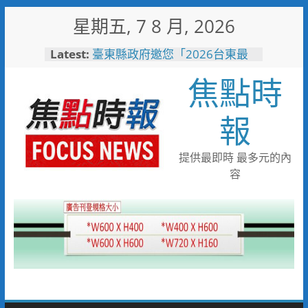
Skip
星期五, 7 8 月, 2026
to
詐團收水手現身就栽了！前鎮警
content
Latest:
方埋伏收網 查扣手機揪出幕後
黑手
焦點時
臺東縣政府邀您「2026台東最
美星空」父親節帶爸爸追星去！
森林與濱海夏季涼感 台中山
報
海露營消暑趣
台中市代表隊在花蓮綻放青春與
夢想 2026國際少年運動會勇奪
提供最即時 最多元的內
8金6銀6銅
容
宜蘭童玩節玩水後吃什麼？礁溪
「動涮」宜蘭獨家溫體牛、豬、
羊、雞 父親節聚餐新選擇