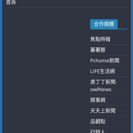
首頁
合作媒體
焦點時報
蕃薯藤
Pchome新聞
LIFE生活網
奧丁丁新聞-
owlNews
媒事網
天天上新聞
品觀點
行銷人