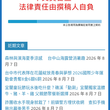
近期文章
森林與濱海夏季涼感 台中山海露營消暑趣
2026 年 8
月 7 日
台中市代表隊在花蓮綻放青春與夢想 2026國際少年運
動會勇奪8金6銀6銅
2026 年 8 月 7 日
宜蘭童玩節玩水後吃什麼？礁溪「動涮」宜蘭獨家溫體
牛、豬、羊、雞 父親節聚餐新選擇
2026 年 8 月 7 日
詐團收水手現身就栽了！前鎮警方埋伏收網 查扣手機
揪出幕後黑手
2026 年 8 月 7 日