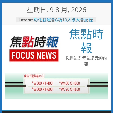
Skip
星期日, 9 8 月, 2026
to
content
Latest:
彰化縣運會6項10人破大會紀錄
高雄親子遊樂園爆人氣！單日
焦點時
3.5萬人湧入 首週末破6.5萬人
搭台灣好行低碳暢玩小琉球！大
鵬灣管理處推出暑假好康
報
高雄4,599件作品傳遞拒毒信
念 「2026港都反毒盃」用畫
筆打造兒童防毒力
提供最即時 最多元的內
498位大專青年返鄉 彰化暑期
容
工讀營隊結業