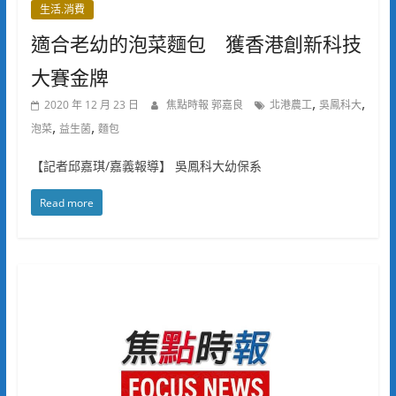
生活.消費
適合老幼的泡菜麵包 獲香港創新科技
大賽金牌
,
,
2020 年 12 月 23 日
焦點時報 郭嘉良
北港農工
吳鳳科大
,
,
泡菜
益生菌
麵包
【記者邱嘉琪/嘉義報導】 吳鳳科大幼保系
Read more