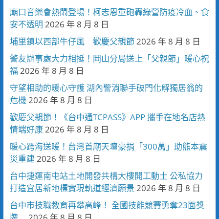
廟口音樂會熱鬧登場！柯志恩重砲轟綠營防疫冷血、食
安不透明
2026 年 8 月 8 日
埔里鎮以西部牛仔風 歡慶父親節
2026 年 8 月 8 日
警友辦事處大力相挺！岡山分局送上「父親節」暖心祝
福
2026 年 8 月 8 日
守望相助的暖心守護 湖內警消聯手破門化解獨居翁的
危機
2026 年 8 月 8 日
歡慶父親節！《台中通TCPASS》APP 攜手在地名店熱
情端好康
2026 年 8 月 8 日
暖心跨海送暖！台灣首廟天壇豪捐「300萬」助熊本震
災重建
2026 年 8 月 8 日
台中捷運南屯站土地開發共構大樓開工動土 公私協力
打造宜居新地標實現軌道經濟願景
2026 年 8 月 8 日
台中市技職教育再攀高峰！ 全國技能競賽勇奪23面獎
牌
2026 年 8 月 8 日