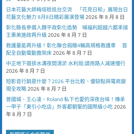
日本花藝大師梅垣稔抵台交流 「花見日和」展現台日
花藝文化魅力 8月8日精彩展演登場
2026 年 8 月 8 日
彰化縣長參選人魏平政彰化造勢 喊福利超越六都承接
王惠美施政再升級
2026 年 8 月 7 日
救護量能再升級！彰化聯合捐贈4輛高規格救護車 首
配全自動電動擔架床
2026 年 8 月 7 日
中正地下道排水溝夜間清淤 水利局:請用路人減速慢行
2026 年 8 月 7 日
短影音行銷是什麼？2026 平台比較、優缺點與電商變
現全攻略
2026 年 8 月 7 日
曾國城、王心凌、Roland 私下也愛的深夜台味！傳承
一甲子「東引小吃店」外客都朝聖的國際級小吃
2026
年 8 月 7 日