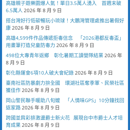
高雄親子遊樂園爆人氣！單日3.5萬人湧入 首週末破
6.5萬人
2026 年 8 月 9 日
搭台灣好行低碳暢玩小琉球！大鵬灣管理處推出暑假好
康
2026 年 8 月 9 日
高雄4,599件作品傳遞拒毒信念 「2026港都反毒盃」
用畫筆打造兒童防毒力
2026 年 8 月 9 日
498位大專青年返鄉 彰化暑期工讀營隊結業
2026 年
8 月 9 日
彰化縣運會6項10人破大會紀錄
2026 年 8 月 9 日
臺南社區防暴劇力拚全國 環湖社區奪季軍、民榮社區
獲佳作
2026 年 8 月 9 日
岡山警民聯手暖助八旬嬤 「人情味GPS」10分鐘找回
返家路
2026 年 8 月 9 日
跨國並肩彩排激盪爵士新火花 展現台中市爵士人才培
育成果
2026 年 8 月 9 日