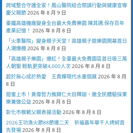
跨域整合守護全家！鳳山醫院結合閱讀行動與健康宣導
慶父親節
2026 年 8 月 9 日
臺鐵高雄機廠變身全台最大免費樂園 陳其邁:保存百年
產業記憶！
2026 年 8 月 8 日
「火車醫院」變身親子天堂！高雄親子遊樂園開幕首日
人潮爆棚
2026 年 8 月 8 日
「高雄親子樂園」爆紅！全臺最大免費園區首日吸三萬
人朝聖 輕軌更突破4,000人次
2026 年 8 月 8 日
起於無心成於熱愛 王貴嬋現代水墨個展
2026 年 8 月
8 日
甜蜜上市！黃偉哲力推歸仁大目釋迦，邀全民體驗採果
樂兼做公益
2026 年 8 月 8 日
彰化市模範父親表揚活動
2026 年 8 月 8 日
2026王功漁火節88節連二天 祈福嘉年華千人烤蚵首
先登場
2026 年 8 月 8 日