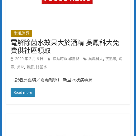
生活.消費
電解除菌水效果大於酒精 吳鳳科大免
費供社區領取
,
,
2020 年 2 月 6 日
焦點時報 郭嘉良
吳鳳科大
次氯酸
消
,
,
,
毒
肺炎
防疫
除菌水
〔記者邱嘉琪／嘉義報導〕 新型冠狀病毒肺
Read more