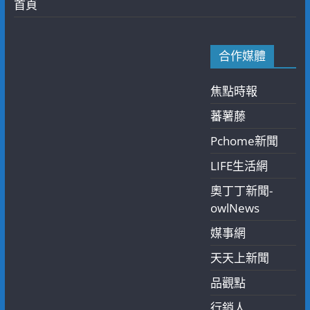
首頁
合作媒體
焦點時報
蕃薯藤
Pchome新聞
LIFE生活網
奧丁丁新聞-
owlNews
媒事網
天天上新聞
品觀點
行銷人