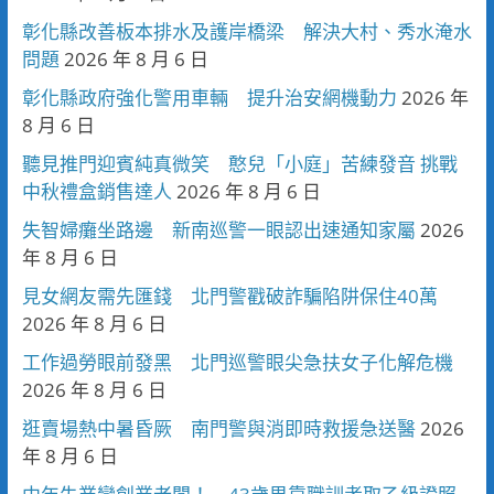
彰化縣改善板本排水及護岸橋梁 解決大村、秀水淹水
問題
2026 年 8 月 6 日
彰化縣政府強化警用車輛 提升治安網機動力
2026 年
8 月 6 日
聽見推門迎賓純真微笑 憨兒「小庭」苦練發音 挑戰
中秋禮盒銷售達人
2026 年 8 月 6 日
失智婦癱坐路邊 新南巡警一眼認出速通知家屬
2026
年 8 月 6 日
見女網友需先匯錢 北門警戳破詐騙陷阱保住40萬
2026 年 8 月 6 日
工作過勞眼前發黑 北門巡警眼尖急扶女子化解危機
2026 年 8 月 6 日
逛賣場熱中暑昏厥 南門警與消即時救援急送醫
2026
年 8 月 6 日