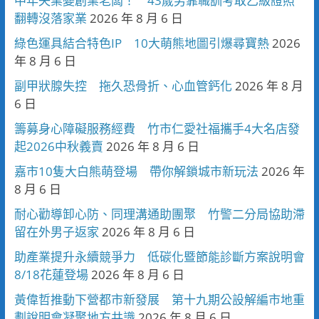
中年失業變創業老闆！ 43歲男靠職訓考取乙級證照
翻轉沒落家業
2026 年 8 月 6 日
綠色運具結合特色IP 10大萌熊地圖引爆尋寶熱
2026
年 8 月 6 日
副甲狀腺失控 拖久恐骨折、心血管鈣化
2026 年 8 月
6 日
籌募身心障礙服務經費 竹市仁愛社福攜手4大名店發
起2026中秋義賣
2026 年 8 月 6 日
嘉市10隻大白熊萌登場 帶你解鎖城市新玩法
2026 年
8 月 6 日
耐心勸導卸心防、同理溝通助團聚 竹警二分局協助滯
留在外男子返家
2026 年 8 月 6 日
助產業提升永續競爭力 低碳化暨節能診斷方案說明會
8/18花蓮登場
2026 年 8 月 6 日
黃偉哲推動下營都市新發展 第十九期公設解編市地重
劃說明會凝聚地方共識
2026 年 8 月 6 日