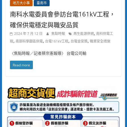
地方大小事
臺南市
南科水電委員會參訪台電161kV工程，
確保供電穩定與職安品質
,
2024 年 7 月 12 日
焦點時報
再生能源併網
南科供電工
,
,
,
,
程
南部科學園區供電
台電161kV工程
台電金安獎
職業安全措施
〈焦點時報／記者蔡宗憲報導〉 台電公司輸
Read more