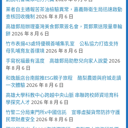
業者自主通報苦茶油檢驗異常，嘉義縣衛生局迅速啟動
查核回收機制
2026 年 8 月 6 日
高雄郵局辦理臺灣美食郵票簽名會，買郵票送限量車輪
餅
2026 年 8 月 6 日
竹市表揚43處特優親善哺集乳室 公私協力打造支持
母乳哺育友善環境
2026 年 8 月 6 日
手寫祝福最有溫度 高雄郵局助憨兒向家人說愛
2026
年 8 月 6 日
和逸飯店台南館推ESG親子旅程 酪梨農遊與府城走讀
一次體驗
2026 年 8 月 6 日
高雄大學科教中心跨越中央山脈 串聯跨校師資培育科
學探究人才
2026 年 8 月 6 日
竹警二分局東門所x中國信託 宣導虛擬貨幣防詐守護
民眾財產安全
2026 年 8 月 6 日