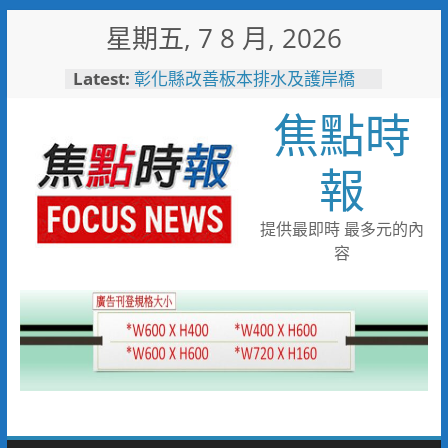
Skip
星期五, 7 8 月, 2026
to
content
Latest:
彰化縣改善板本排水及護岸橋
梁 解決大村、秀水淹水問題
焦點時
小米之家進駐高雄義享時尚廣
場 父親節開幕祭三重超狂優惠
少子化時代的地方解方！彰化市
報
未婚聯誼6年促成10對佳偶
彰化縣長參選人魏平政率議員團
隊攜手造勢 盼翻轉彰化打造新
提供最即時 最多元的內
局
容
敲敲門讓愛傳進門 彰化縣獨居
老人訪查作業啟動