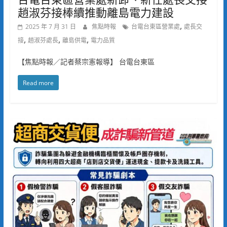
趙淑芬接棒續推動離島電力建設
,
2025 年 7 月 31 日
焦點時報
台電台東區營業處
處長交
,
,
,
接
趙淑芬處長
離島供電
電力品質
【焦點時報／記者蔡宗憲報導】 台電台東區
Read more