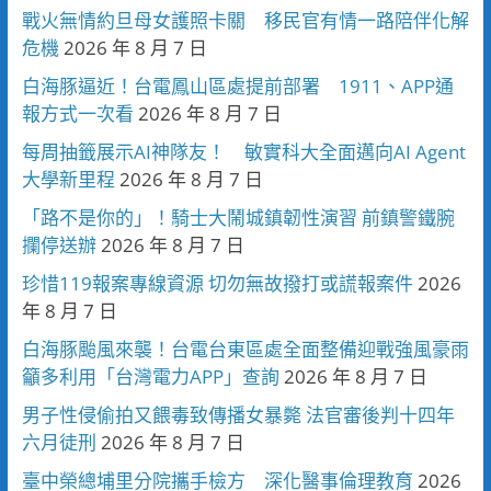
戰火無情約旦母女護照卡關 移民官有情一路陪伴化解
危機
2026 年 8 月 7 日
白海豚逼近！台電鳳山區處提前部署 1911、APP通
報方式一次看
2026 年 8 月 7 日
每周抽籤展示AI神隊友！ 敏實科大全面邁向AI Agent
大學新里程
2026 年 8 月 7 日
「路不是你的」！騎士大鬧城鎮韌性演習 前鎮警鐵腕
攔停送辦
2026 年 8 月 7 日
珍惜119報案專線資源 切勿無故撥打或謊報案件
2026
年 8 月 7 日
白海豚颱風來襲！台電台東區處全面整備迎戰強風豪雨
籲多利用「台灣電力APP」查詢
2026 年 8 月 7 日
男子性侵偷拍又餵毒致傳播女暴斃 法官審後判十四年
六月徒刑
2026 年 8 月 7 日
臺中榮總埔里分院攜手檢方 深化醫事倫理教育
2026