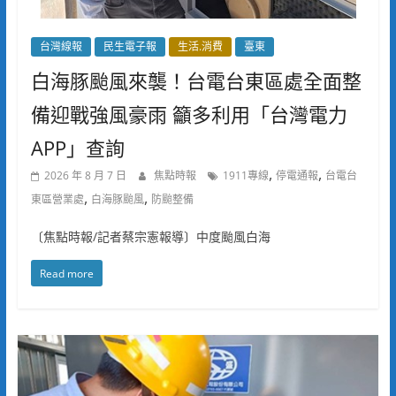
台灣線報
民生電子報
生活.消費
臺東
白海豚颱風來襲！台電台東區處全面整
備迎戰強風豪雨 籲多利用「台灣電力
APP」查詢
,
,
2026 年 8 月 7 日
焦點時報
1911專線
停電通報
台電台
,
,
東區營業處
白海豚颱風
防颱整備
〔焦點時報/記者蔡宗憲報導〕中度颱風白海
Read more