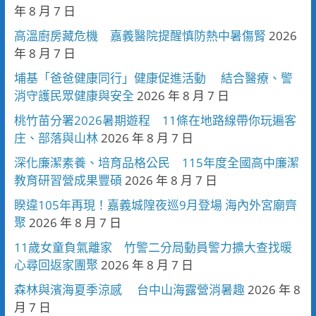
年 8 月 7 日
高溫廚房藏危機 嘉義醫院提醒慎防熱中暑傷腎
2026
年 8 月 7 日
埔基「爸爸健康同行」健康促進活動 結合醫療、警
消守護民眾健康與安全
2026 年 8 月 7 日
桃竹苗分署2026暑期遊程 11條在地路線帶你玩遍客
庄、部落與山林
2026 年 8 月 7 日
深化廉潔素養、培育品格公民 115年度全國高中廉潔
教育研習營成果豐碩
2026 年 8 月 7 日
睽違105年再現！嘉義城隍夜巡9月登場 海內外宮廟齊
聚
2026 年 8 月 7 日
11歲女童負氣離家 竹警二分局動員警力擴大查找暖
心尋回返家團聚
2026 年 8 月 7 日
森林與濱海夏季涼感 台中山海露營消暑趣
2026 年 8
月 7 日