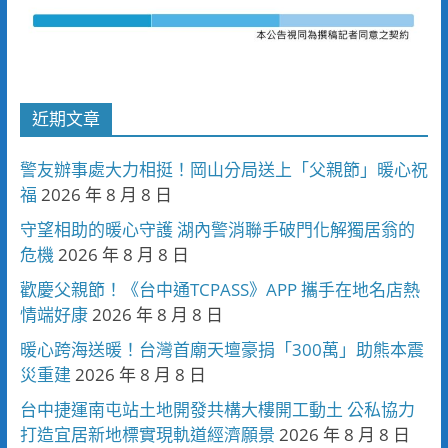
近期文章
警友辦事處大力相挺！岡山分局送上「父親節」暖心祝
福
2026 年 8 月 8 日
守望相助的暖心守護 湖內警消聯手破門化解獨居翁的
危機
2026 年 8 月 8 日
歡慶父親節！《台中通TCPASS》APP 攜手在地名店熱
情端好康
2026 年 8 月 8 日
暖心跨海送暖！台灣首廟天壇豪捐「300萬」助熊本震
災重建
2026 年 8 月 8 日
台中捷運南屯站土地開發共構大樓開工動土 公私協力
打造宜居新地標實現軌道經濟願景
2026 年 8 月 8 日