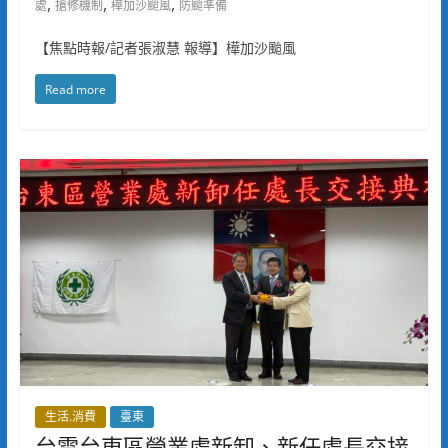
,
,
,
處
搶修機制
樺加沙颱風
防颱準備
【焦點時報/記者張淑慧 報導】樺加沙颱風
Read more
生活.消費
臺東
台電台東區營業處新卸、新任處長交接