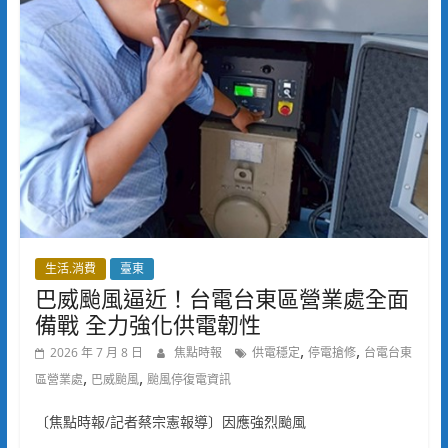
生活.消費
臺東
巴威颱風逼近！台電台東區營業處全面
備戰 全力強化供電韌性
,
,
2026 年 7 月 8 日
焦點時報
供電穩定
停電搶修
台電台東
,
,
區營業處
巴威颱風
颱風停復電資訊
〔焦點時報/記者蔡宗憲報導〕因應強烈颱風