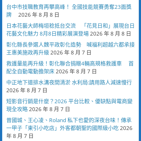
台中市技職教育再攀高峰！ 全國技能競賽勇奪23面獎
牌
2026 年 8 月 8 日
日本花藝大師梅垣稔抵台交流 「花見日和」展現台日
花藝文化魅力 8月8日精彩展演登場
2026 年 8 月 8 日
彰化縣長參選人魏平政彰化造勢 喊福利超越六都承接
王惠美施政再升級
2026 年 8 月 7 日
救護量能再升級！彰化聯合捐贈4輛高規格救護車 首
配全自動電動擔架床
2026 年 8 月 7 日
中正地下道排水溝夜間清淤 水利局:請用路人減速慢行
2026 年 8 月 7 日
短影音行銷是什麼？2026 平台比較、優缺點與電商變
現全攻略
2026 年 8 月 7 日
曾國城、王心凌、Roland 私下也愛的深夜台味！傳承
一甲子「東引小吃店」外客都朝聖的國際級小吃
2026
年 8 月 7 日