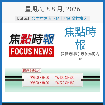
Skip
星期六, 8 8 月, 2026
to
content
Latest:
台中捷運南屯站土地開發共構大
樓開工動土 公私協力打造宜居
焦點時
新地標實現軌道經濟願景
警友辦事處大力相挺！岡山分局
送上「父親節」暖心祝福
報
守望相助的暖心守護 湖內警消
聯手破門化解獨居翁的危機
歡慶父親節！《台中通
提供最即時 最多元的內
TCPASS》APP 攜手在地名店熱
容
情端好康
暖心跨海送暖！台灣首廟天壇豪
捐「300萬」助熊本震災重建