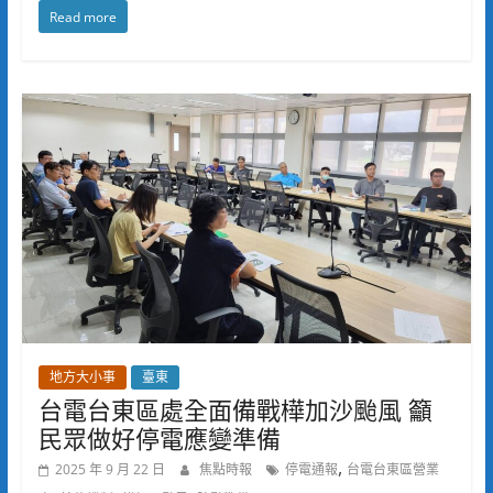
Read more
地方大小事
臺東
台電台東區處全面備戰樺加沙颱風 籲
民眾做好停電應變準備
,
2025 年 9 月 22 日
焦點時報
停電通報
台電台東區營業