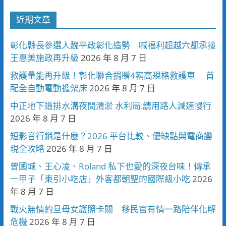
近期文章
彰化縣長參選人魏平政彰化造勢 喊福利超越六都承接
王惠美施政再升級
2026 年 8 月 7 日
救護量能再升級！彰化聯合捐贈4輛高規格救護車 首
配全自動電動擔架床
2026 年 8 月 7 日
中正地下道排水溝夜間清淤 水利局:請用路人減速慢行
2026 年 8 月 7 日
短影音行銷是什麼？2026 平台比較、優缺點與電商變
現全攻略
2026 年 8 月 7 日
曾國城、王心凌、Roland 私下也愛的深夜台味！傳承
一甲子「東引小吃店」外客都朝聖的國際級小吃
2026
年 8 月 7 日
戰火無情約旦母女護照卡關 移民官有情一路陪伴化解
危機
2026 年 8 月 7 日