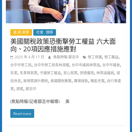
產.經.商業
社會 . 頭條
美國關稅政策恐衝擊勞工權益 六大面
向、20項因應措施應對
,
,
2025 年 4 月 17 日
焦點時報 鄒志中
勞工保護
勞工權益
,
,
,
,
台中市勞工局
台中市勞工局長林淑媛
台中市議員林霈涵
台中市議會
,
,
,
,
,
,
失業
失業再就業
守護勞工權益
安心就業
安穩僱用
林霈涵議員
減
,
,
,
,
,
班休息
無預警調升關稅
美國關稅衝擊
職場接軌
職能充電
自行車產
,
,
業
資遣
鄒志中
(焦點時報/記者鄒志中報導) 美
Read more