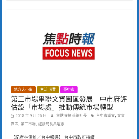
地方大小事
生活.消費
臺中市
第三市場串聯文資園區發展 中市府評
估設「市場處」推動傳統市場轉型
,
2018 年 9 月 26 日
焦點時報 孫總社長
台中市議會
文資
,
,
園區
第三市場
經發局長呂曜志
【記者林俊維／台中報導】 台中市政府持續