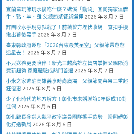
宜蘭童玩節玩水後吃什麼？礁溪「動涮」宜蘭獨家溫體
牛、豬、羊、雞 父親節聚餐新選擇
2026 年 8 月 7 日
詐團收水手現身就栽了！前鎮警方埋伏收網 查扣手機
揪出幕後黑手
2026 年 8 月 7 日
臺東縣政府邀您「2026台東最美星空」父親節帶爸爸
追星去！
2026 年 8 月 7 日
不只送禮更要陪伴！新光三越高雄左營店掌握父親節消
費新趨勢 家庭體驗成熱門首選
2026 年 8 月 7 日
小米之家進駐高雄義享時尚廣場 父親節開幕祭三重超
狂優惠
2026 年 8 月 6 日
少子化時代的地方解方！彰化市未婚聯誼6年促成10對
佳偶
2026 年 8 月 6 日
彰化縣長參選人魏平政率議員團隊攜手造勢 盼翻轉彰
化打造新局
2026 年 8 月 6 日