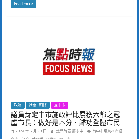
Read more
政治
社會 . 頭條
臺中市
議員肯定中市施政評比屢獲六都之冠
盧市長：做好是本分、歸功全體市民
,
2024 年 5 月 30 日
焦點時報 鄒志中
台中市議員林霈涵
,
,
,