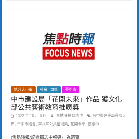
地方大小事
社會 . 頭條
臺中市
中市建設局「花開未來」作品 獲文化
部公共藝術教育推廣獎
2022 年 10 月 6 日
焦點時報 鄒志中
台中市建設局長陳大
,
,
,
,
田
台中市議會
第八屆公共藝術獎
花開未來
鄒志中
(焦點時報/記者鄒志中報導) 為落實