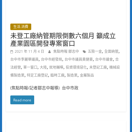
生活.消費
未登工廠納管期限倒數六個月 籲成立
產業園區開發專案窗口
,
,
2021 年 11 月 4 日
焦點時報 鄒志中
五險一金
全面納管
,
,
,
,
台中市李麗華議員
台中市經發局
台中市議員黃健豪
台中市議會
合
,
,
,
,
,
,
法經營
單一窗口
大陸
就地輔導
投資環境惡化
未登記工廠
機械設
,
,
,
,
備製造業
特定工廠登記
臨時工廠
製造業
金屬製品
(焦點時報/記者鄒志中報導) 台中市政
Read more