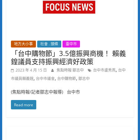
地方大小事
社會 . 頭條
臺中市
「台中購物節」3.5億振興商機！ 賴義
鍠議員支持振興經濟好政策
,
2023 年 4 月 15 日
焦點時報 鄒志中
台中市盧秀燕
台中
,
,
,
市議員賴義鍠
台中市議會
台中購物節
鄒志中
(焦點時報/記者鄒志中報導) 台中市
Read more