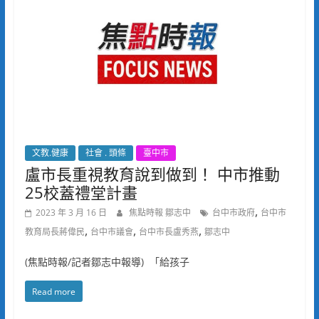
文教.健康
社會 . 頭條
臺中市
盧市長重視教育說到做到！ 中市推動
25校蓋禮堂計畫
,
2023 年 3 月 16 日
焦點時報 鄒志中
台中市政府
台中市
,
,
,
教育局長蔣偉民
台中市議會
台中市長盧秀燕
鄒志中
(焦點時報/記者鄒志中報導) 「給孩子
Read more