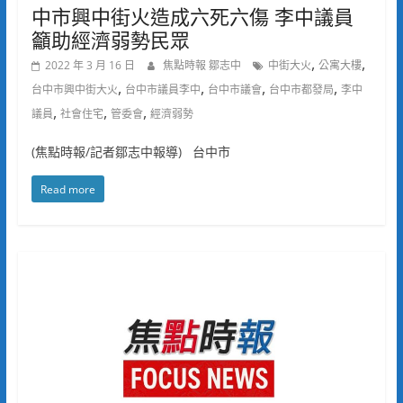
中市興中街火造成六死六傷 李中議員
籲助經濟弱勢民眾
,
,
2022 年 3 月 16 日
焦點時報 鄒志中
中街大火
公寓大樓
,
,
,
,
台中市興中街大火
台中市議員李中
台中市議會
台中市都發局
李中
,
,
,
議員
社會住宅
管委會
經濟弱勢
(焦點時報/記者鄒志中報導) 台中市
Read more