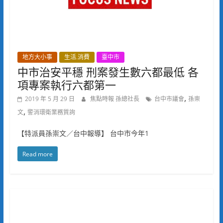
地方大小事
生活.消費
臺中市
中市治安平穩 刑案發生數六都最低 各
項專案執行六都第一
,
2019 年 5 月 29 日
焦點時報 孫總社長
台中市議會
孫崇
,
文
警消環衛業務質詢
【特派員孫崇文／台中報導】 台中市今年1
Read more