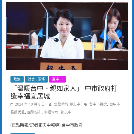
政治
社會 . 頭條
臺中市
「溫暖台中、親如家人」 中市政府打
造幸福宜居城
,
2024 年 10 月 8 日
焦點時報 鄒志中
台中市議會
台中市
,
,
,
長盧秀燕
國際城市
幸福宜居
鄒志中
(焦點時報/記者鄒志中報導) 台中市政府