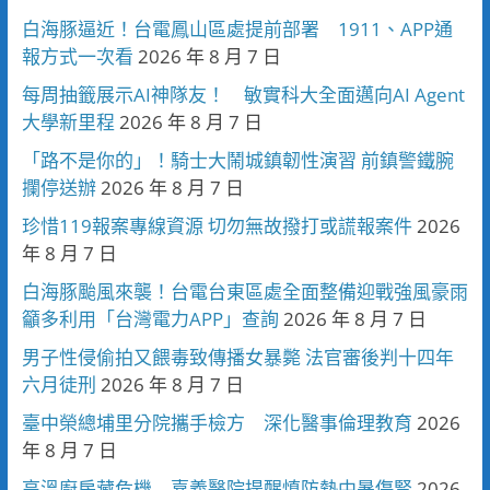
白海豚逼近！台電鳳山區處提前部署 1911、APP通
報方式一次看
2026 年 8 月 7 日
每周抽籤展示AI神隊友！ 敏實科大全面邁向AI Agent
大學新里程
2026 年 8 月 7 日
「路不是你的」！騎士大鬧城鎮韌性演習 前鎮警鐵腕
攔停送辦
2026 年 8 月 7 日
珍惜119報案專線資源 切勿無故撥打或謊報案件
2026
年 8 月 7 日
白海豚颱風來襲！台電台東區處全面整備迎戰強風豪雨
籲多利用「台灣電力APP」查詢
2026 年 8 月 7 日
男子性侵偷拍又餵毒致傳播女暴斃 法官審後判十四年
六月徒刑
2026 年 8 月 7 日
臺中榮總埔里分院攜手檢方 深化醫事倫理教育
2026
年 8 月 7 日
高溫廚房藏危機 嘉義醫院提醒慎防熱中暑傷腎
2026