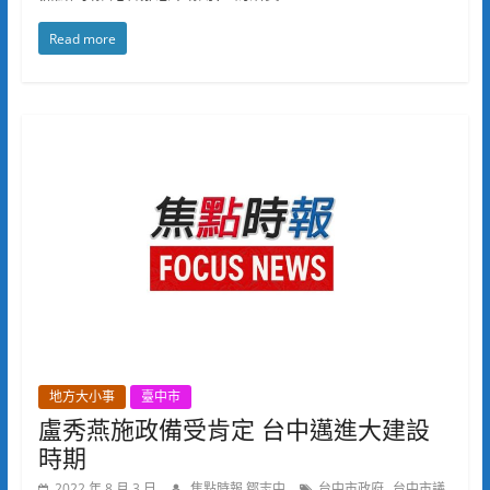
Read more
地方大小事
臺中市
盧秀燕施政備受肯定 台中邁進大建設
時期
,
2022 年 8 月 3 日
焦點時報 鄒志中
台中市政府
台中市議