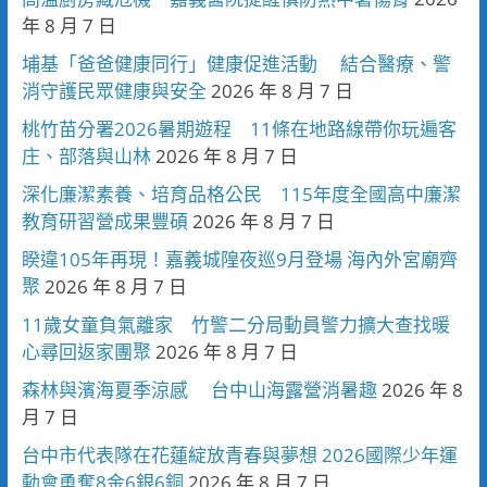
年 8 月 7 日
埔基「爸爸健康同行」健康促進活動 結合醫療、警
消守護民眾健康與安全
2026 年 8 月 7 日
桃竹苗分署2026暑期遊程 11條在地路線帶你玩遍客
庄、部落與山林
2026 年 8 月 7 日
深化廉潔素養、培育品格公民 115年度全國高中廉潔
教育研習營成果豐碩
2026 年 8 月 7 日
睽違105年再現！嘉義城隍夜巡9月登場 海內外宮廟齊
聚
2026 年 8 月 7 日
11歲女童負氣離家 竹警二分局動員警力擴大查找暖
心尋回返家團聚
2026 年 8 月 7 日
森林與濱海夏季涼感 台中山海露營消暑趣
2026 年 8
月 7 日
台中市代表隊在花蓮綻放青春與夢想 2026國際少年運
動會勇奪8金6銀6銅
2026 年 8 月 7 日