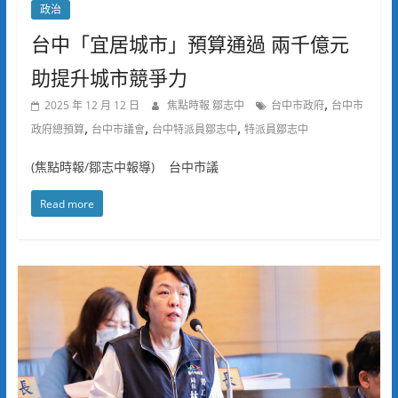
政治
台中「宜居城市」預算通過 兩千億元
助提升城市競爭力
,
2025 年 12 月 12 日
焦點時報 鄒志中
台中市政府
台中市
,
,
,
政府總預算
台中市議會
台中特派員鄒志中
特派員鄒志中
(焦點時報/鄒志中報導) 台中市議
Read more