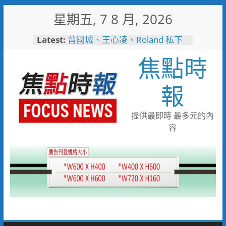
Skip
星期五, 7 8 月, 2026
to
短影音行銷是什麼？2026 平台
content
Latest:
比較、優缺點與電商變現全攻略
曾國城、王心凌、Roland 私下
焦點時
也愛的深夜台味！傳承一甲子
「東引小吃店」外客都朝聖的國
際級小吃
報
彰化縣長參選人魏平政彰化造
勢 喊福利超越六都承接王惠美
施政再升級
提供最即時 最多元的內
救護量能再升級！彰化聯合捐贈
容
4輛高規格救護車 首配全自動
電動擔架床
中正地下道排水溝夜間清淤 水
利局:請用路人減速慢行