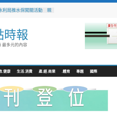
水利局推水保闖關活動 親
走學防災拿好禮
總是皮膚癢、骨頭痛？醫：
副甲狀腺失控警訊
點時報
鬥毆造成二人掛彩 警二分
速連逮六嫌
補教老師偷拍女學生案 更
 最多元的內容
卅九罪全輕判
好意思麻煩別人」惹人心
鳳雄暖警化身守護者護送返
教.健康
生活.消費
產.經.商業
.體育
專題
國際