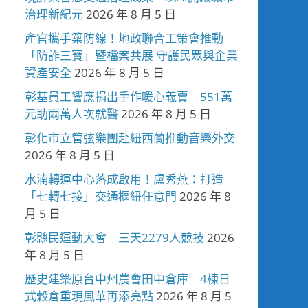
治理新紀元
2026 年 8 月 5 日
產官攜手築防線！地政聯合工策會推動
「防詐三寶」暨檔案共展 守護民眾與企業
資產安全
2026 年 8 月 5 日
彰基員工響應捐出手作暖心義賣 551萬
元助兩萬人次就醫
2026 年 8 月 5 日
彰化市立管弦樂團赴紐西蘭推動音樂外交
2026 年 8 月 5 日
水湳轉運中心落成啟用！盧秀燕：打造
「七轉七接」交通樞紐任意門
2026 年 8
月 5 日
彰縣民運動大會 三天2279人競技
2026
年 8 月 5 日
歷史建築原台中州農會田中倉庫 4棟日
式穀倉重現風華再添亮點
2026 年 8 月 5