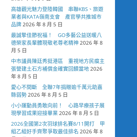
高雄觀光魅力登陸韓國 串聯KBS、旅遊
業者與KATA嶺南支會 產官學共推城市
品牌
2026 年 8 月 5 日
最誠摯佳節祝福！ GO多藝公益送暖八
德榮家長輩體現敬老尊老精神
2026 年 8
月 5 日
中市議員陳廷秀挺港區 重視地方民瘼主
張營建土石方補償金確實回饋當地
2026
年 8 月 5 日
愛心不間斷 全聯7年捐贈逾千萬元助嘉
縣弱勢
2026 年 8 月 5 日
小小運動員勇敢向前！ 心路早療孩子展
現學習成果迎接畢業
2026 年 8 月 5 日
2026全國第2次羽球排名賽8/11開打 甲
組乙組好手齊聚爭取最佳排名
2026 年 8