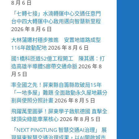
8 月 6 日
「七轉七接」水湳轉運中心交通任意門
台中四大轉運中心啟用邁向智慧新里程
2026 年 8 月 6 日
大林蒲遷村穩步推進 安置地道路成型
116年啟動配地
2026 年 8 月 6 日
國1橋科匝道52億工程開工 陳其邁：打
造高雄半導體S廊帶交通命脈
2026 年 8
月 5 日
率全國之先！屏東縣自籌縣款破局15年
「一地多屋」難題 全面啟動永久屋地籍分
割與使照分照計畫
2026 年 8 月 5 日
飛躍萬里圓夢！屏東學子啟航德國 直擊全
球頂尖綠能車業核心
2026 年 8 月 5 日
「NEXT PINGTUNG 智慧交通AI治理」 展
現屏東智慧交通治理成果，以AI開啟城市