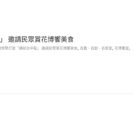
」 邀請民眾賞花博饗美食
,
,
,
廚齊聚打造「繽紛台中館」 邀請民眾賞花博饗美食
百農、百廚、百家宴
花博饗宴