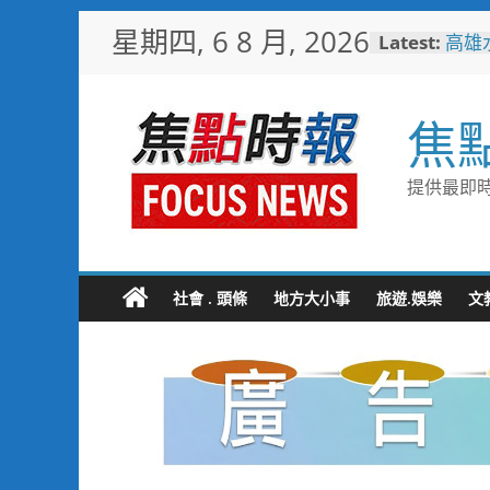
Skip
星期四, 6 8 月, 2026
Latest:
高雄
to
子健
content
洗腎
恐是
焦
聚眾
局火
陳姓
提供最即時
一審
「不
疼！
家
社會 . 頭條
地方大小事
旅遊.娛樂
文