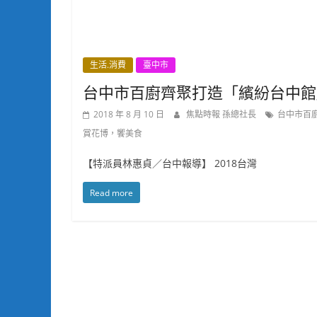
生活.消費
臺中市
台中市百廚齊聚打造「繽紛台中館
2018 年 8 月 10 日
焦點時報 孫總社長
台中市百
賞花博，饗美食
【特派員林惠貞／台中報導】 2018台灣
Read more