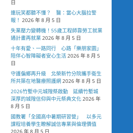
日
連玩笑都聽不懂？ 醫：當心大腦拉警
報！
2026 年 8 月 5 日
失業壓力變轉機！55歲工程師靠勞工就業
通計畫再就業
2026 年 8 月 5 日
十年有愛、一路同行 心路「樂朋家園」
陪伴心智障礙者安心生活
2026 年 8 月 5
日
守護偏鄉再升級 北榮新竹分院攜手衛生
所共築在地醫療照護網
2026 年 8 月 5 日
2026竹塹中元城隍祭啟動 延續竹塹城
深厚的城隍信仰與中元祭典文化
2026 年
8 月 5 日
國教署「全國高中暑期研習營」 以多元
課程培養學生瞭解誠信專業與倫理價值
2026 年 8 月 5 日