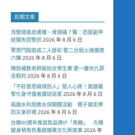
近期文章
洗腎總是皮膚癢、骨頭痛？醫：恐是副甲
狀腺失控警訊
2026 年 8 月 6 日
聚眾鬥毆造成二人掛彩 警二分局火速連逮
六嫌
2026 年 8 月 6 日
陳姓補教老師偷拍女學生案 更一審卅九罪
全輕判
2026 年 8 月 6 日
「不好意思麻煩別人」惹人心疼！鳳雄暖
警化身守護者護送返家
2026 年 8 月 6 日
高雄水利局推水保闖關活動 親子健走學
防災拿好禮
2026 年 8 月 6 日
台糖80週年推首款品牌IP「角糖」 方糖
變身萌角色重啟糖業文化新故事
2026 年