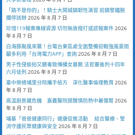
「路不是你的」！騎士大鬧城鎮韌性演習 前鎮警鐵腕
攔停送辦
2026 年 8 月 7 日
珍惜119報案專線資源 切勿無故撥打或謊報案件
2026
年 8 月 7 日
白海豚颱風來襲！台電台東區處全面整備迎戰強風豪雨
籲多利用「台灣電力APP」查詢
2026 年 8 月 7 日
男子性侵偷拍又餵毒致傳播女暴斃 法官審後判十四年
六月徒刑
2026 年 8 月 7 日
臺中榮總埔里分院攜手檢方 深化醫事倫理教育
2026
年 8 月 7 日
高溫廚房藏危機 嘉義醫院提醒慎防熱中暑傷腎
2026
年 8 月 7 日
埔基「爸爸健康同行」健康促進活動 結合醫療、警
消守護民眾健康與安全
2026 年 8 月 7 日