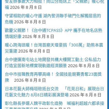
警友辦事處大力相挺！岡山分局送上「父親節」暖心祝
福
2026 年 8 月 8 日
守望相助的暖心守護 湖內警消聯手破門化解獨居翁的
危機
2026 年 8 月 8 日
歡慶父親節！《台中通TCPASS》APP 攜手在地名店熱
情端好康
2026 年 8 月 8 日
暖心跨海送暖！台灣首廟天壇豪捐「300萬」助熊本震
災重建
2026 年 8 月 8 日
台中捷運南屯站土地開發共構大樓開工動土 公私協力
打造宜居新地標實現軌道經濟願景
2026 年 8 月 8 日
台中市技職教育再攀高峰！ 全國技能競賽勇奪23面獎
牌
2026 年 8 月 8 日
日本花藝大師梅垣稔抵台交流 「花見日和」展現台日
花藝文化魅力 8月8日精彩展演登場
2026 年 8 月 8 日
彰化縣長參選人魏平政彰化造勢 喊福利超越六都承接