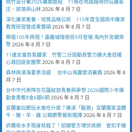
桃竹苗分署2026暑期遊程 11條在地路線帶你玩遍客
庄、部落與山林
2026 年 8 月 7 日
深化廉潔素養、培育品格公民 115年度全國高中廉潔
教育研習營成果豐碩
2026 年 8 月 7 日
睽違105年再現！嘉義城隍夜巡9月登場 海內外宮廟齊
聚
2026 年 8 月 7 日
11歲女童負氣離家 竹警二分局動員警力擴大查找暖
心尋回返家團聚
2026 年 8 月 7 日
森林與濱海夏季涼感 台中山海露營消暑趣
2026 年 8
月 7 日
台中市代表隊在花蓮綻放青春與夢想 2026國際少年運
動會勇奪8金6銀6銅
2026 年 8 月 7 日
宜蘭童玩節玩水後吃什麼？礁溪「動涮」宜蘭獨家溫體
牛、豬、羊、雞 父親節聚餐新選擇
2026 年 8 月 7 日
詐團收水手現身就栽了！前鎮警方埋伏收網 查扣手機