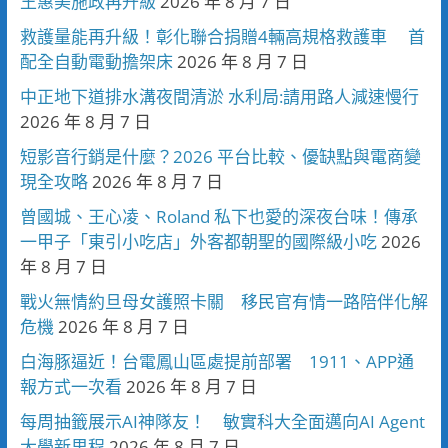
王惠美施政再升級
2026 年 8 月 7 日
救護量能再升級！彰化聯合捐贈4輛高規格救護車 首
配全自動電動擔架床
2026 年 8 月 7 日
中正地下道排水溝夜間清淤 水利局:請用路人減速慢行
2026 年 8 月 7 日
短影音行銷是什麼？2026 平台比較、優缺點與電商變
現全攻略
2026 年 8 月 7 日
曾國城、王心凌、Roland 私下也愛的深夜台味！傳承
一甲子「東引小吃店」外客都朝聖的國際級小吃
2026
年 8 月 7 日
戰火無情約旦母女護照卡關 移民官有情一路陪伴化解
危機
2026 年 8 月 7 日
白海豚逼近！台電鳳山區處提前部署 1911、APP通
報方式一次看
2026 年 8 月 7 日
每周抽籤展示AI神隊友！ 敏實科大全面邁向AI Agent
大學新里程
2026 年 8 月 7 日