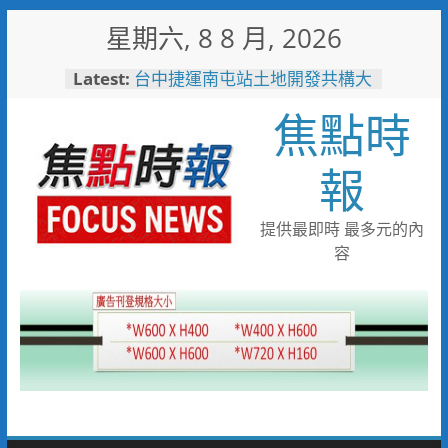
Skip
星期六, 8 8 月, 2026
to
content
Latest:
台中捷運南屯站土地開發共構大
樓開工動土 公私協力打造宜居
焦點時
新地標實現軌道經濟願景
警友辦事處大力相挺！岡山分局
送上「父親節」暖心祝福
報
守望相助的暖心守護 湖內警消
聯手破門化解獨居翁的危機
歡慶父親節！《台中通
提供最即時 最多元的內
TCPASS》APP 攜手在地名店熱
容
情端好康
暖心跨海送暖！台灣首廟天壇豪
捐「300萬」助熊本震災重建