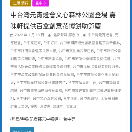
生活.消費
臺中市
中台灣元宵燈會文心森林公園登場 嘉
味軒提供百盒創意花博餅助節慶
,
2022 年 1 月 18 日
焦點時報 鄒志中
中台灣元宵燈會
元
,
,
,
,
宵燈會
台中亮起來
台中好甜
台中市國際觀光發展協會理事長柴俊林
,
,
台中市好禮協會理事長鄭人豪
台中市文化局長陳佳君
台中市旅行公會
,
,
,
副理事長楊明峰
台中市旅遊協會
台中市旅館公會理事長何信蒼
台中
,
,
市樂活觀光產業聯盟協會理事長洪明峯
台中市民宿協會理事長陸冠全
,
台中市產業故事館發展協會理事長吳佩娜
台中市糕餅公會召集人紀旭
,
,
,
東
台中市觀光旅館公會秘書許志仁
台中市議員劉士州
台中市議員黃
,
,
馨慧
台中市農業局副局長蔡勇勝
台中市霧峰文化觀光協會理事長林俊
,
,
,
,
,
明
台中捷運
台中文心森林公園
台中虎爺
台中虎耶YA
工策會副總
,
,
,
,
幹事王文興
提燈
波波虎
趙成年
陳文政
(焦點時報/記者鄒志中報導) 台中亮
Read more