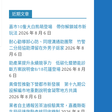
近期文章
嘉市10隻大白熊萌登場 帶你解鎖城市新
玩法
2026 年 8 月 6 日
耐心勸導卸心防、同理溝通助團聚 竹警
二分局協助滯留在外男子返家
2026 年 8
月 6 日
助產業提升永續競爭力 低碳化暨節能診
斷方案說明會8/18花蓮登場
2026 年 8 月
6 日
黃偉哲推動下營都市新發展 第十九期公
設解編市地重劃說明會凝聚地方共識
2026 年 8 月 6 日
業者自主通報苦茶油檢驗異常，嘉義縣衛
生局迅速啟動查核回收機制
2026 年 8 月