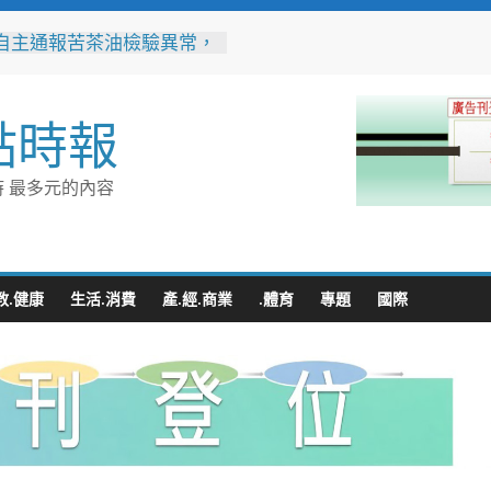
自主通報苦茶油檢驗異常，
縣衛生局迅速啟動查核回收
10隻大白熊萌登場 帶你
點時報
城市新玩法
勸導卸心防、同理溝通助團
竹警二分局協助滯留在外男
 最多元的內容
家
業提升永續競爭力 低碳化
能診斷方案說明會8/18花蓮
哲推動下營都市新發展 第
教.健康
生活.消費
產.經.商業
.體育
專題
國際
期公設解編市地重劃說明會
地方共識