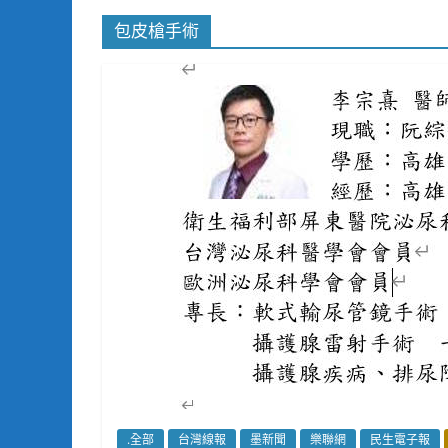
包皮槍手術
.全部
台灣線報
墨新聞
樂聯網
民生電子報