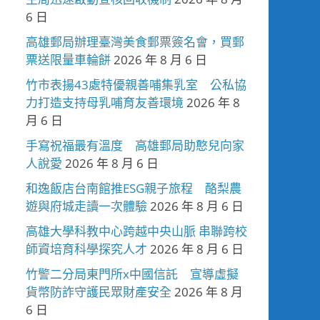
6 日
高雄郵局辦理臺灣美食郵票簽名會，買郵
票送限量車輪餅
2026 年 8 月 6 日
竹市表揚43處特優親善哺集乳室 公私協
力打造支持母乳哺育友善環境
2026 年 8
月 6 日
手寫祝福最有溫度 高雄郵局助憨兒向家
人說愛
2026 年 8 月 6 日
和逸飯店台南館推ESG親子旅程 酪梨農
遊與府城走讀一次體驗
2026 年 8 月 6 日
高雄大學科教中心跨越中央山脈 串聯跨校
師資培育科學探究人才
2026 年 8 月 6 日
竹警二分局東門所x中國信託 宣導虛擬
貨幣防詐守護民眾財產安全
2026 年 8 月
6 日