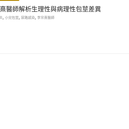
熹醫師解析生理性與病理性包莖差異
,
,
,
炎
小兒包莖
尿路感染
李宗熹醫師