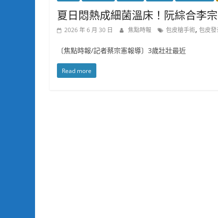
夏日悶熱成細菌溫床！阮綜合李宗
,
2026 年 6 月 30 日
焦點時報
包皮槍手術
包皮發
〔焦點時報/記者蔡宗憲報導〕3歲壯壯最近
Read more