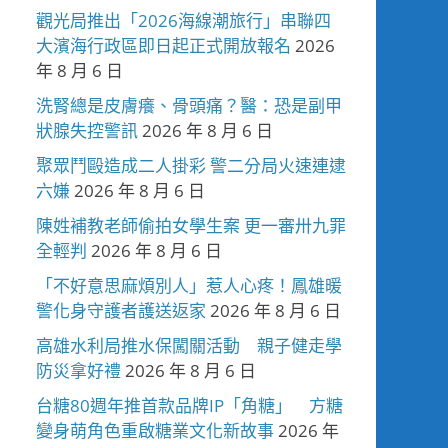
觀光局推出「2026海線潮旅行」串聯四
大濱海行政區即日起正式開放報名
2026
年 8 月 6 日
洗腎總是皮膚癢、骨頭痛？醫：恐是副甲
狀腺失控警訊
2026 年 8 月 6 日
聚眾鬥毆造成二人掛彩 警二分局火速連逮
六嫌
2026 年 8 月 6 日
陳姓補教老師偷拍女學生案 更一審卅九罪
全輕判
2026 年 8 月 6 日
「不好意思麻煩別人」惹人心疼！鳳雄暖
警化身守護者護送返家
2026 年 8 月 6 日
高雄水利局推水保闖關活動 親子健走學
防災拿好禮
2026 年 8 月 6 日
台糖80週年推首款品牌IP「角糖」 方糖
變身萌角色重啟糖業文化新故事
2026 年