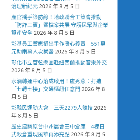
治理新紀元
2026 年 8 月 5 日
產官攜手築防線！地政聯合工策會推動
「防詐三寶」暨檔案共展 守護民眾與企業
資產安全
2026 年 8 月 5 日
彰基員工響應捐出手作暖心義賣 551萬
元助兩萬人次就醫
2026 年 8 月 5 日
彰化市立管弦樂團赴紐西蘭推動音樂外交
2026 年 8 月 5 日
水湳轉運中心落成啟用！盧秀燕：打造
「七轉七接」交通樞紐任意門
2026 年 8
月 5 日
彰縣民運動大會 三天2279人競技
2026
年 8 月 5 日
歷史建築原台中州農會田中倉庫 4棟日
式穀倉重現風華再添亮點
2026 年 8 月 5