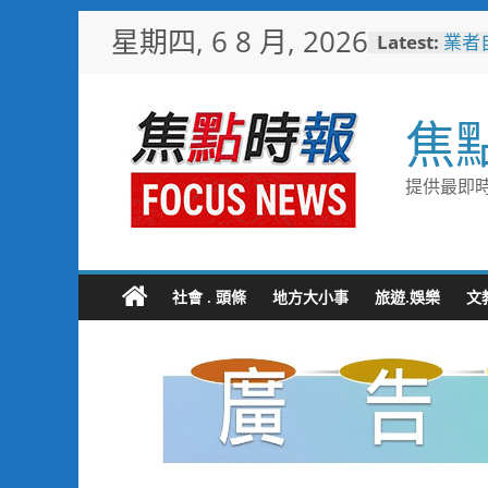
Skip
星期四, 6 8 月, 2026
Latest:
業者
to
嘉義
content
機制
嘉市
焦
解鎖
耐心
聚 
提供最即時
子返
助產
暨節
登場
黃偉
社會 . 頭條
地方大小事
旅遊.娛樂
文
十九
凝聚