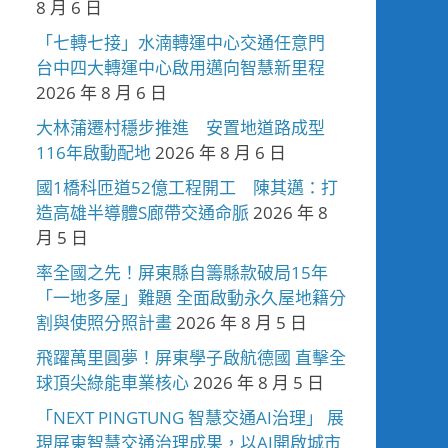
8 月 6 日
「七轉七接」水湳轉運中心交通任意門
台中四大轉運中心啟用邁向智慧新里程
2026 年 8 月 6 日
大林蒲遷村穩步推進 安置地道路成型
116年啟動配地
2026 年 8 月 6 日
國1橋科匝道52億工程開工 陳其邁：打
造高雄半導體S廊帶交通命脈
2026 年 8
月 5 日
率全國之先！屏東縣自籌縣款破局15年
「一地多屋」難題 全面啟動永久屋地籍分
割與使照分照計畫
2026 年 8 月 5 日
飛躍萬里圓夢！屏東學子啟航德國 直擊全
球頂尖綠能車業核心
2026 年 8 月 5 日
「NEXT PINGTUNG 智慧交通AI治理」 展
現屏東智慧交通治理成果，以AI開啟城市