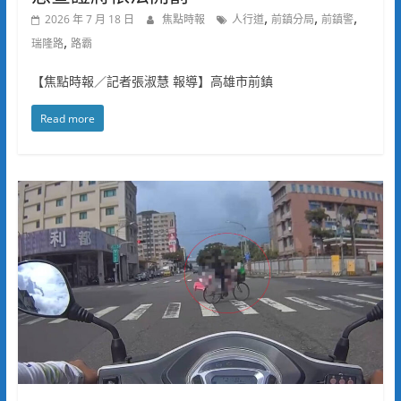
,
,
,
2026 年 7 月 18 日
焦點時報
人行道
前鎮分局
前鎮警
,
瑞隆路
路霸
【焦點時報／記者張淑慧 報導】高雄市前鎮
Read more