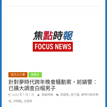
地方大小事
高雄市
針對夢時代跨年晚會騷動案，前鎮警：
已擴大調查白帽男子
,
,
2024 年 1 月 1 日
焦點時報
前鎮警
原子筆
夢時代跨年晚
,
,
會
洪榮敏
白帽男