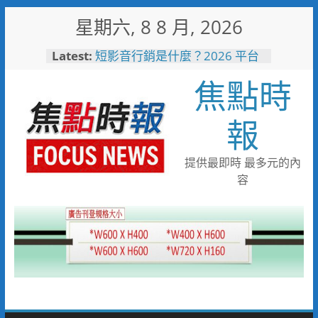
Skip
星期六, 8 8 月, 2026
to
content
中正地下道排水溝夜間清淤 水
Latest:
利局:請用路人減速慢行
焦點時
短影音行銷是什麼？2026 平台
比較、優缺點與電商變現全攻略
日本花藝大師梅垣稔抵台交流
報
「花見日和」展現台日花藝文化
魅力 8月8日精彩展演登場
彰化縣長參選人魏平政彰化造
提供最即時 最多元的內
勢 喊福利超越六都承接王惠美
容
施政再升級
救護量能再升級！彰化聯合捐贈
4輛高規格救護車 首配全自動
電動擔架床