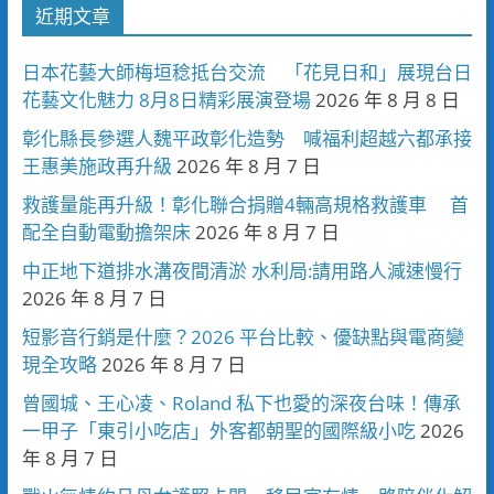
近期文章
日本花藝大師梅垣稔抵台交流 「花見日和」展現台日
花藝文化魅力 8月8日精彩展演登場
2026 年 8 月 8 日
彰化縣長參選人魏平政彰化造勢 喊福利超越六都承接
王惠美施政再升級
2026 年 8 月 7 日
救護量能再升級！彰化聯合捐贈4輛高規格救護車 首
配全自動電動擔架床
2026 年 8 月 7 日
中正地下道排水溝夜間清淤 水利局:請用路人減速慢行
2026 年 8 月 7 日
短影音行銷是什麼？2026 平台比較、優缺點與電商變
現全攻略
2026 年 8 月 7 日
曾國城、王心凌、Roland 私下也愛的深夜台味！傳承
一甲子「東引小吃店」外客都朝聖的國際級小吃
2026
年 8 月 7 日