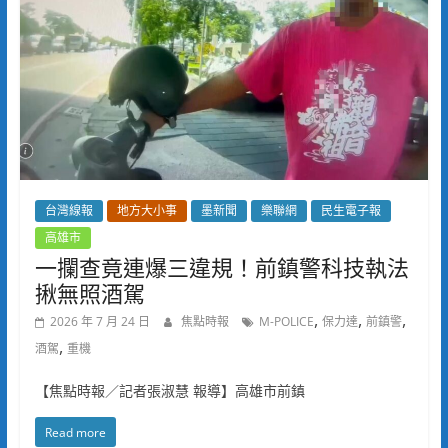
台灣線報
地方大小事
墨新聞
樂聯網
民生電子報
高雄市
一攔查竟連爆三違規！前鎮警科技執法
揪無照酒駕
,
,
,
2026 年 7 月 24 日
焦點時報
M-POLICE
保力達
前鎮警
,
酒駕
重機
【焦點時報／記者張淑慧 報導】高雄市前鎮
Read more