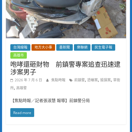
台灣線報
地方大小事
墨新聞
樂聯網
民生電子報
高雄市
咆哮還砸財物 前鎮警專案追查迅速逮
涉案男子
,
,
,
2026 年 7 月 6 日
焦點時報
前鎮警
恐嚇案
毀損案
草衙
,
所
高雄警
【焦點時報／記者張淑慧 報導】前鎮警分局
Read more