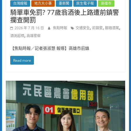
台灣線報
地方大小事
墨新聞
民生電子報
高雄市
騎單車免罰? 77歲翁酒後上路遭前鎮警
攔查開罰
,
,
,
2026 年 7 月 16 日
焦點時報
交通安全
前鎮警
腳踏酒駕
,
酒測超標
高雄警察
【焦點時報／記者張淑慧 報導】高雄市前鎮
Read more