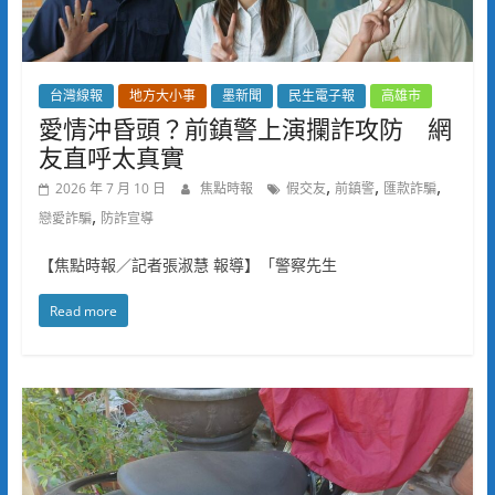
台灣線報
地方大小事
墨新聞
民生電子報
高雄市
愛情沖昏頭？前鎮警上演攔詐攻防 網
友直呼太真實
,
,
,
2026 年 7 月 10 日
焦點時報
假交友
前鎮警
匯款詐騙
,
戀愛詐騙
防詐宣導
【焦點時報／記者張淑慧 報導】「警察先生
Read more