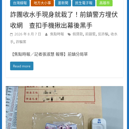
台灣線報
地方大小事
墨新聞
民生電子報
高雄市
詐團收水手現身就栽了！前鎮警方埋伏
收網 查扣手機揪出幕後黑手
,
,
,
2026 年 8 月 7 日
焦點時報
假貸款
前鎮警
反詐騙
收水
,
手
詐騙案
【焦點時報／記者張淑慧 報導】前鎮分局草
Read more