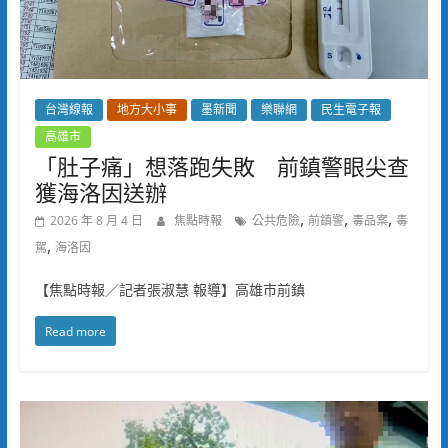
台灣線報
地方大小事
墨新聞
樂聯網
民生電子報
高雄市
「肚子痛」想落跑失敗 前鎮警眼尖查
獲海洛因送辦
,
,
,
2026 年 8 月 4 日
焦點時報
公共危險
前鎮警
毒品案
毒
,
駕
海洛因
【焦點時報／記者張淑慧 報導】高雄市前鎮
Read more