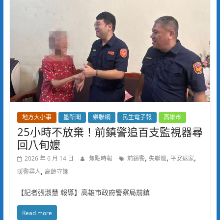
地方大小事
墨新聞
樂聯網
民生電子報
高雄市
25小時不放棄！前鎮警追百支監視器尋
回八旬嬤
,
,
,
2026 年 6 月 14 日
焦點時報
前鎮警
失聯嬤
平安返家
,
暖警尋人
高齡守護
【記者張淑慧 報導】高雄市政府警察局前鎮
Read more