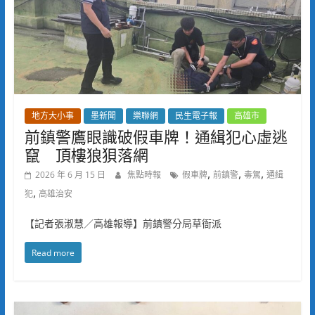
地方大小事
墨新聞
樂聯網
民生電子報
高雄市
前鎮警鷹眼識破假車牌！通緝犯心虛逃
竄 頂樓狼狽落網
,
,
,
2026 年 6 月 15 日
焦點時報
假車牌
前鎮警
毒駕
通緝
,
犯
高雄治安
【記者張淑慧／高雄報導】前鎮警分局草衙派
Read more