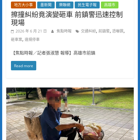
地方大小事
墨新聞
樂聯網
民生電子報
高雄市
擦撞糾紛竟演變砸車 前鎮警迅速控制
現場
,
,
,
2026 年 6 月 21 日
焦點時報
交通糾紛
前鎮警
恐嚇罪
,
砸車案
違規停車
【焦點時報／記者張淑慧 報導】高雄市前鎮
Read more