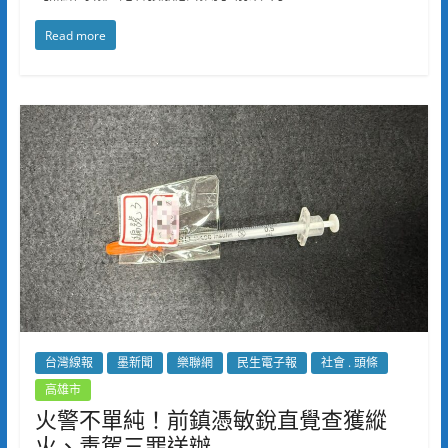
Read more
台灣線報
墨新聞
樂聯網
民生電子報
社會 . 頭條
高雄市
火警不單純！前鎮憑敏銳直覺查獲縱
火、毒駕三罪送辦