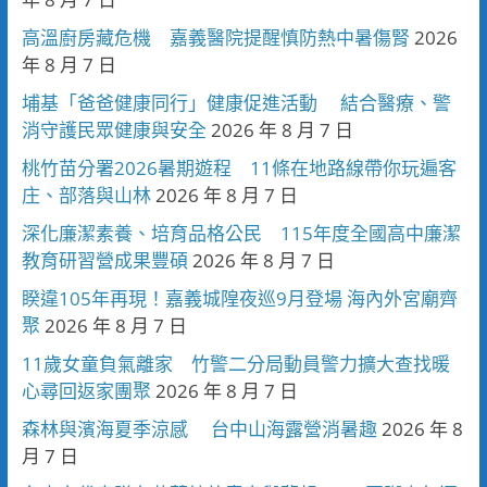
高溫廚房藏危機 嘉義醫院提醒慎防熱中暑傷腎
2026
年 8 月 7 日
埔基「爸爸健康同行」健康促進活動 結合醫療、警
消守護民眾健康與安全
2026 年 8 月 7 日
桃竹苗分署2026暑期遊程 11條在地路線帶你玩遍客
庄、部落與山林
2026 年 8 月 7 日
深化廉潔素養、培育品格公民 115年度全國高中廉潔
教育研習營成果豐碩
2026 年 8 月 7 日
睽違105年再現！嘉義城隍夜巡9月登場 海內外宮廟齊
聚
2026 年 8 月 7 日
11歲女童負氣離家 竹警二分局動員警力擴大查找暖
心尋回返家團聚
2026 年 8 月 7 日
森林與濱海夏季涼感 台中山海露營消暑趣
2026 年 8
月 7 日