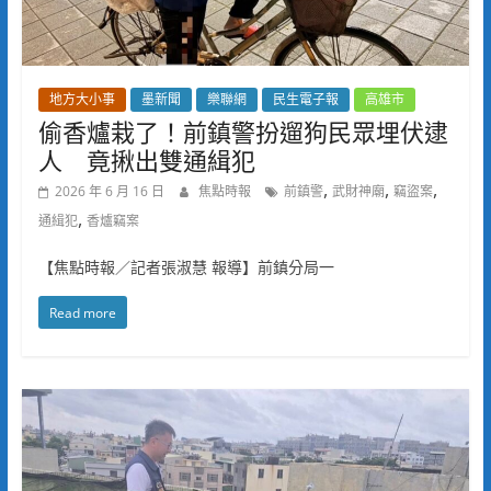
地方大小事
墨新聞
樂聯網
民生電子報
高雄市
偷香爐栽了！前鎮警扮遛狗民眾埋伏逮
人 竟揪出雙通緝犯
,
,
,
2026 年 6 月 16 日
焦點時報
前鎮警
武財神廟
竊盜案
,
通緝犯
香爐竊案
【焦點時報／記者張淑慧 報導】前鎮分局一
Read more