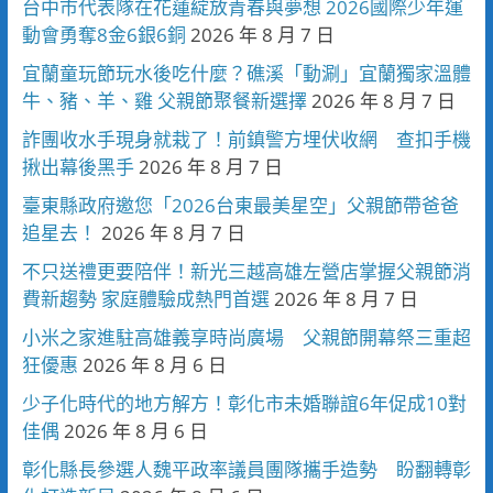
台中市代表隊在花蓮綻放青春與夢想 2026國際少年運
動會勇奪8金6銀6銅
2026 年 8 月 7 日
宜蘭童玩節玩水後吃什麼？礁溪「動涮」宜蘭獨家溫體
牛、豬、羊、雞 父親節聚餐新選擇
2026 年 8 月 7 日
詐團收水手現身就栽了！前鎮警方埋伏收網 查扣手機
揪出幕後黑手
2026 年 8 月 7 日
臺東縣政府邀您「2026台東最美星空」父親節帶爸爸
追星去！
2026 年 8 月 7 日
不只送禮更要陪伴！新光三越高雄左營店掌握父親節消
費新趨勢 家庭體驗成熱門首選
2026 年 8 月 7 日
小米之家進駐高雄義享時尚廣場 父親節開幕祭三重超
狂優惠
2026 年 8 月 6 日
少子化時代的地方解方！彰化市未婚聯誼6年促成10對
佳偶
2026 年 8 月 6 日
彰化縣長參選人魏平政率議員團隊攜手造勢 盼翻轉彰