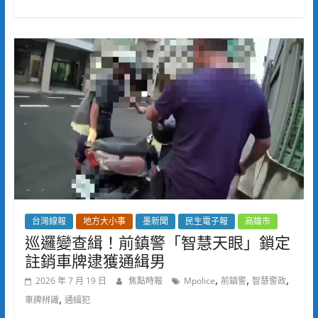
台灣線報
地方大小事
墨新聞
民生電子報
高雄市
巡邏變查緝！前鎮警「智慧天眼」鎖定
註銷車牌逮獲通緝男
,
,
,
2026 年 7 月 19 日
焦點時報
Mpolice
前鎮警
智慧警政
,
車牌辨識
通緝犯