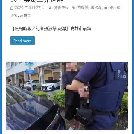
,
,
,
2026 年 6 月 27 日
焦點時報
前鎮警
毒駕案
海洛因
縱
,
火案
高雄警
【焦點時報／記者張淑慧 報導】高雄市前鎮
Read more