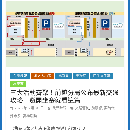
台灣線報
地方大小事
墨新聞
樂聯網
民生電子報
高雄市
三大活動齊聚！前鎮分局公布最新交通
攻略 避開壅塞就看這篇
,
,
,
2026 年 6 月 30 日
焦點時報
交通管制
前鎮警
夢時代
,
好市多
高雄活動
【焦點時報／記者張淑慧 報導】前鎮7月3