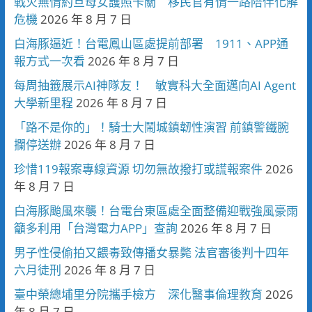
戰火無情約旦母女護照卡關 移民官有情一路陪伴化解
危機
2026 年 8 月 7 日
白海豚逼近！台電鳳山區處提前部署 1911、APP通
報方式一次看
2026 年 8 月 7 日
每周抽籤展示AI神隊友！ 敏實科大全面邁向AI Agent
大學新里程
2026 年 8 月 7 日
「路不是你的」！騎士大鬧城鎮韌性演習 前鎮警鐵腕
攔停送辦
2026 年 8 月 7 日
珍惜119報案專線資源 切勿無故撥打或謊報案件
2026
年 8 月 7 日
白海豚颱風來襲！台電台東區處全面整備迎戰強風豪雨
籲多利用「台灣電力APP」查詢
2026 年 8 月 7 日
男子性侵偷拍又餵毒致傳播女暴斃 法官審後判十四年
六月徒刑
2026 年 8 月 7 日
臺中榮總埔里分院攜手檢方 深化醫事倫理教育
2026
年 8 月 7 日