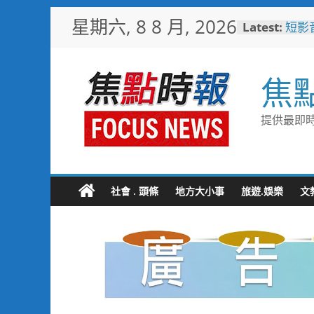
Skip
星期六, 8 8 月, 2026
Latest:
短影
to
比較
content
日本
「花
焦
魅力
彰化
勢 
提供最即時
施政
救護
4輛
電動
中正
社會 . 頭條
地方大小事
旅遊.娛樂
文
利局