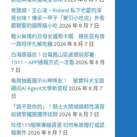
曾國城、王心凌、Roland 私下也愛的深
夜台味！傳承一甲子「東引小吃店」外客
都朝聖的國際級小吃
2026 年 8 月 7 日
戰火無情約旦母女護照卡關 移民官有情
一路陪伴化解危機
2026 年 8 月 7 日
白海豚逼近！台電鳳山區處提前部署
1911、APP通報方式一次看
2026 年 8 月
7 日
每周抽籤展示AI神隊友！ 敏實科大全面
邁向AI Agent大學新里程
2026 年 8 月 7
日
「路不是你的」！騎士大鬧城鎮韌性演習
前鎮警鐵腕攔停送辦
2026 年 8 月 7 日
珍惜119報案專線資源 切勿無故撥打或謊
報案件
2026 年 8 月 7 日