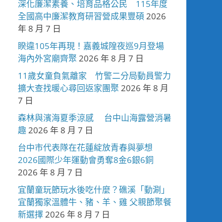
深化廉潔素養、培育品格公民 115年度
全國高中廉潔教育研習營成果豐碩
2026
年 8 月 7 日
睽違105年再現！嘉義城隍夜巡9月登場
海內外宮廟齊聚
2026 年 8 月 7 日
11歲女童負氣離家 竹警二分局動員警力
擴大查找暖心尋回返家團聚
2026 年 8 月
7 日
森林與濱海夏季涼感 台中山海露營消暑
趣
2026 年 8 月 7 日
台中市代表隊在花蓮綻放青春與夢想
2026國際少年運動會勇奪8金6銀6銅
2026 年 8 月 7 日
宜蘭童玩節玩水後吃什麼？礁溪「動涮」
宜蘭獨家溫體牛、豬、羊、雞 父親節聚餐
新選擇
2026 年 8 月 7 日