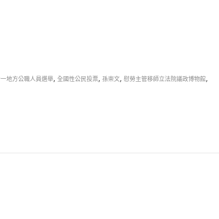
,
,
,
,
合一地方公職人員選舉
全國性公民投票
孫崇文
慰勞主管移師立法院議政博物館