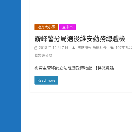
地方大小事
臺中市
霧峰警分局選後維安勤務總體檢
2018 年 12 月 7 日
焦點時報 孫總社長
107年九
舉霧峰分局
慰勞主管移師立法院議政博物館 【特派員孫
Read more