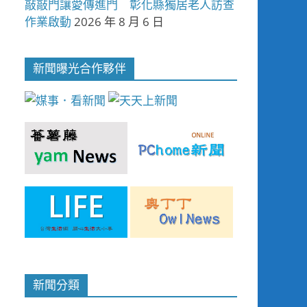
敲敲門讓愛傳進門 彰化縣獨居老人訪查
作業啟動
2026 年 8 月 6 日
新聞曝光合作夥伴
新聞分類