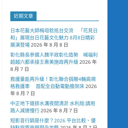
近期文章
日本花藝大師梅垣稔抵台交流 「花見日
和」展現台日花藝文化魅力 8月8日精彩
展演登場
2026 年 8 月 8 日
彰化縣長參選人魏平政彰化造勢 喊福利
超越六都承接王惠美施政再升級
2026 年
8 月 7 日
救護量能再升級！彰化聯合捐贈4輛高規
格救護車 首配全自動電動擔架床
2026
年 8 月 7 日
中正地下道排水溝夜間清淤 水利局:請用
路人減速慢行
2026 年 8 月 7 日
短影音行銷是什麼？2026 平台比較、優
缺點與電商變現全攻略
2026 年 8 月 7 日