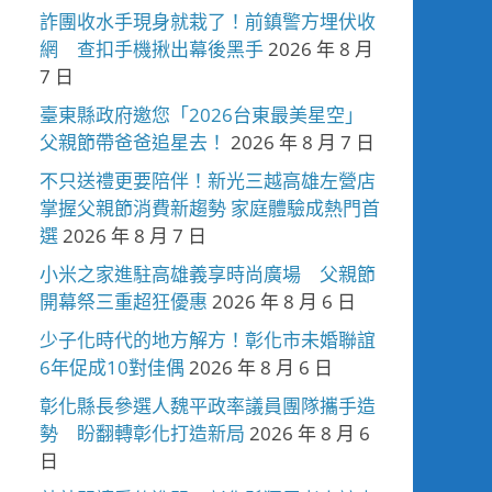
詐團收水手現身就栽了！前鎮警方埋伏收
網 查扣手機揪出幕後黑手
2026 年 8 月
7 日
臺東縣政府邀您「2026台東最美星空」
父親節帶爸爸追星去！
2026 年 8 月 7 日
不只送禮更要陪伴！新光三越高雄左營店
掌握父親節消費新趨勢 家庭體驗成熱門首
選
2026 年 8 月 7 日
小米之家進駐高雄義享時尚廣場 父親節
開幕祭三重超狂優惠
2026 年 8 月 6 日
少子化時代的地方解方！彰化市未婚聯誼
6年促成10對佳偶
2026 年 8 月 6 日
彰化縣長參選人魏平政率議員團隊攜手造
勢 盼翻轉彰化打造新局
2026 年 8 月 6
日