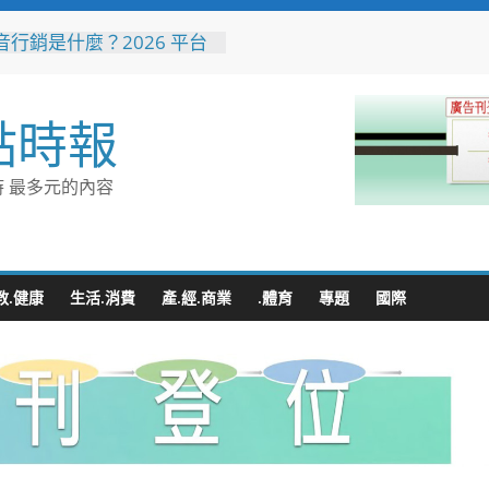
音行銷是什麼？2026 平台
、優缺點與電商變現全攻略
花藝大師梅垣稔抵台交流
見日和」展現台日花藝文化
點時報
 8月8日精彩展演登場
縣長參選人魏平政彰化造
喊福利超越六都承接王惠美
 最多元的內容
再升級
量能再升級！彰化聯合捐贈
高規格救護車 首配全自動
擔架床
地下道排水溝夜間清淤 水
教.健康
生活.消費
產.經.商業
.體育
專題
國際
:請用路人減速慢行