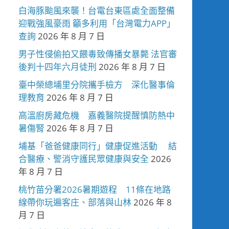
白海豚颱風來襲！台電台東區處全面整備
迎戰強風豪雨 籲多利用「台灣電力APP」
查詢
2026 年 8 月 7 日
男子性侵偷拍又餵毒致傳播女暴斃 法官審
後判十四年六月徒刑
2026 年 8 月 7 日
臺中榮總埔里分院攜手檢方 深化醫事倫
理教育
2026 年 8 月 7 日
高溫廚房藏危機 嘉義醫院提醒慎防熱中
暑傷腎
2026 年 8 月 7 日
埔基「爸爸健康同行」健康促進活動 結
合醫療、警消守護民眾健康與安全
2026
年 8 月 7 日
桃竹苗分署2026暑期遊程 11條在地路
線帶你玩遍客庄、部落與山林
2026 年 8
月 7 日