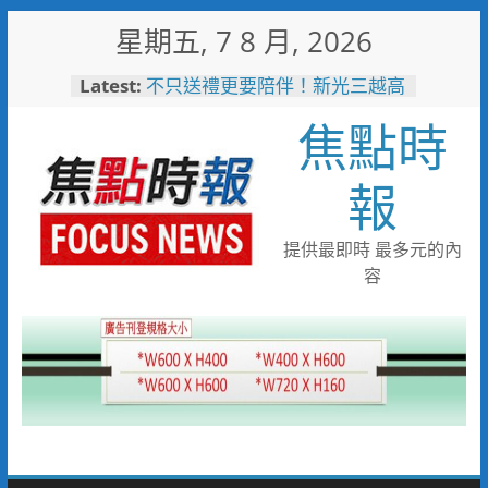
Skip
星期五, 7 8 月, 2026
to
content
Latest:
不只送禮更要陪伴！新光三越高
雄左營店掌握父親節消費新趨勢
焦點時
家庭體驗成熱門首選
台中市代表隊在花蓮綻放青春與
夢想 2026國際少年運動會勇奪
報
8金6銀6銅
宜蘭童玩節玩水後吃什麼？礁溪
「動涮」宜蘭獨家溫體牛、豬、
提供最即時 最多元的內
羊、雞 父親節聚餐新選擇
容
詐團收水手現身就栽了！前鎮警
方埋伏收網 查扣手機揪出幕後
黑手
臺東縣政府邀您「2026台東最
美星空」父親節帶爸爸追星去！