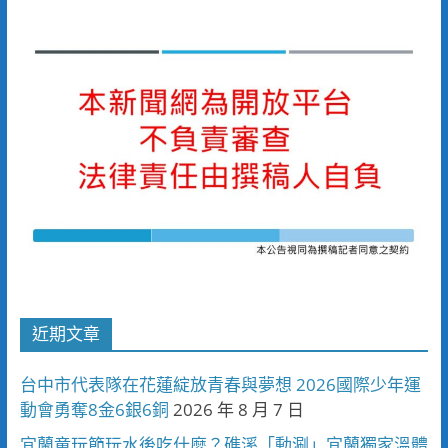
近期文章
台中市代表隊在花蓮綻放青春與夢想 2026國際少年運
動會勇奪8金6銀6銅
2026 年 8 月 7 日
宜蘭童玩節玩水後吃什麼？礁溪「動涮」宜蘭獨家溫體