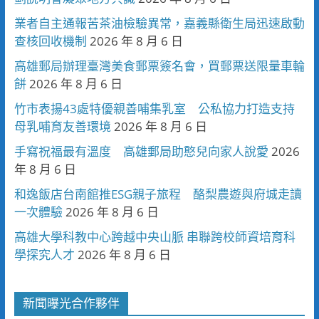
業者自主通報苦茶油檢驗異常，嘉義縣衛生局迅速啟動
查核回收機制
2026 年 8 月 6 日
高雄郵局辦理臺灣美食郵票簽名會，買郵票送限量車輪
餅
2026 年 8 月 6 日
竹市表揚43處特優親善哺集乳室 公私協力打造支持
母乳哺育友善環境
2026 年 8 月 6 日
手寫祝福最有溫度 高雄郵局助憨兒向家人說愛
2026
年 8 月 6 日
和逸飯店台南館推ESG親子旅程 酪梨農遊與府城走讀
一次體驗
2026 年 8 月 6 日
高雄大學科教中心跨越中央山脈 串聯跨校師資培育科
學探究人才
2026 年 8 月 6 日
新聞曝光合作夥伴