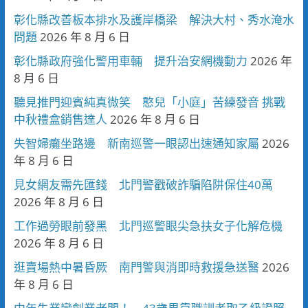
彰化縣改善板本排水及護岸橋梁 解決大村、秀水淹水
問題
2026 年 8 月 6 日
彰化縣政府強化警用車輛 提升治安網機動力
2026 年
8 月 6 日
聽見推門迎賓純真微笑 憨兒「小庭」苦練發音 挑戰
中秋禮盒銷售達人
2026 年 8 月 6 日
失智婦癱坐路邊 新南巡警一眼認出速通知家屬
2026
年 8 月 6 日
見女網友需先匯錢 北門警戳破詐騙陷阱保住40萬
2026 年 8 月 6 日
工作過勞眼前發黑 北門巡警眼尖急扶女子化解危機
2026 年 8 月 6 日
逛賣場熱中暑昏厥 南門警與消即時救援急送醫
2026
年 8 月 6 日