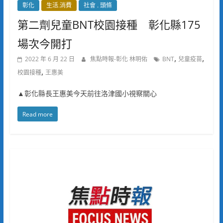
彰化
生活.消費
社會 . 頭條
第二劑兒童BNT校園接種 彰化縣175
場次今開打
,
,
2022 年 6 月 22 日
焦點時報-彰化 林明佑
BNT
兒童疫苗
,
校園接種
王惠美
▲彰化縣長王惠美今天前往洛津國小視察關心
Read more