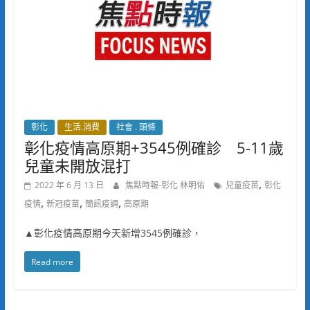
彰化
生活.消費
社會 . 頭條
彰化疫情高原期+3545例確診 5-11歲
兒童未開放混打
,
2022 年 6 月 13 日
焦點時報-彰化 林明佑
兒童疫苗
彰化
,
,
,
疫情
新冠疫苗
簡訊疫調
高原期
▲彰化疫情高原期今天新增3545例確診，
Read more