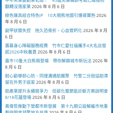
中年失業變創業老闆！ 43歲男靠職訓考取乙級證照
翻轉沒落家業
2026 年 8 月 6 日
綠色運具結合特色IP 10大萌熊地圖引爆尋寶熱
2026
年 8 月 6 日
副甲狀腺失控 拖久恐骨折、心血管鈣化
2026 年 8 月
6 日
籌募身心障礙服務經費 竹市仁愛社福攜手4大名店發
起2026中秋義賣
2026 年 8 月 6 日
嘉市10隻大白熊萌登場 帶你解鎖城市新玩法
2026 年
8 月 6 日
耐心勸導卸心防、同理溝通助團聚 竹警二分局協助滯
留在外男子返家
2026 年 8 月 6 日
助產業提升永續競爭力 低碳化暨節能診斷方案說明會
8/18花蓮登場
2026 年 8 月 6 日
黃偉哲推動下營都市新發展 第十九期公設解編市地重
劃說明會凝聚地方共識
2026 年 8 月 6 日