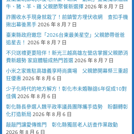
牛、豬、羊、雞 父親節聚餐新選擇
2026 年 8 月 7 日
詐團收水手現身就栽了！前鎮警方埋伏收網 查扣手機
揪出幕後黑手
2026 年 8 月 7 日
臺東縣政府邀您「2026台東最美星空」父親節帶爸爸
追星去！
2026 年 8 月 7 日
不只送禮更要陪伴！新光三越高雄左營店掌握父親節消
費新趨勢 家庭體驗成熱門首選
2026 年 8 月 7 日
小米之家進駐高雄義享時尚廣場 父親節開幕祭三重超
狂優惠
2026 年 8 月 6 日
少子化時代的地方解方！彰化市未婚聯誼6年促成10對
佳偶
2026 年 8 月 6 日
彰化縣長參選人魏平政率議員團隊攜手造勢 盼翻轉彰
化打造新局
2026 年 8 月 6 日
敲敲門讓愛傳進門 彰化縣獨居老人訪查作業啟動
2026 年 8 月 6 日