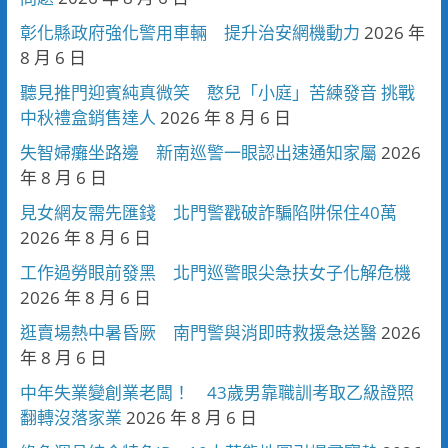
彰化縣政府強化警用車輛 提升治安網機動力
2026 年
8 月 6 日
聽見推門迎賓純真微笑 憨兒「小庭」苦練發音 挑戰
中秋禮盒銷售達人
2026 年 8 月 6 日
失智婦癱坐路邊 新南巡警一眼認出速通知家屬
2026
年 8 月 6 日
見女網友需先匯錢 北門警戳破詐騙陷阱保住40萬
2026 年 8 月 6 日
工作過勞眼前發黑 北門巡警眼尖急扶女子化解危機
2026 年 8 月 6 日
逛賣場熱中暑昏厥 南門警與消即時救援急送醫
2026
年 8 月 6 日
中年失業變創業老闆！ 43歲男靠職訓考取乙級證照
翻轉沒落家業
2026 年 8 月 6 日