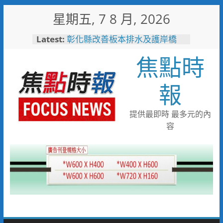
Skip
星期五, 7 8 月, 2026
to
敲敲門讓愛傳進門 彰化縣獨居
content
Latest:
老人訪查作業啟動
彰化縣改善板本排水及護岸橋
焦點時
梁 解決大村、秀水淹水問題
小米之家進駐高雄義享時尚廣
場 父親節開幕祭三重超狂優惠
報
少子化時代的地方解方！彰化市
未婚聯誼6年促成10對佳偶
彰化縣長參選人魏平政率議員團
提供最即時 最多元的內
隊攜手造勢 盼翻轉彰化打造新
容
局