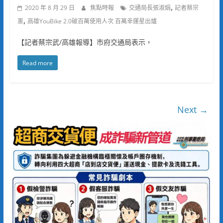
,
2020 年 8 月 29 日
焦點時報
交通局長張淑娟
記者蔡宗
,
憲
高雄YouBike 2.0破百萬使用人次 百萬幸運星出爐
【記者蔡宗武/高雄報導】市府交通局表示，
Read more
Next →