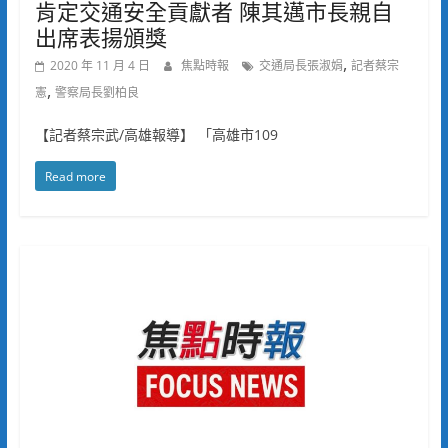
肯定交通安全貢獻者 陳其邁市長親自
出席表揚頒獎
,
2020 年 11 月 4 日
焦點時報
交通局長張淑娟
記者蔡宗
,
憲
警察局長劉柏良
【記者蔡宗武/高雄報導】 「高雄市109
Read more