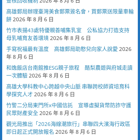
查核回收機制
2026 年 8 月 6 日
高雄郵局辦理臺灣美食郵票簽名會，買郵票送限量車輪
餅
2026 年 8 月 6 日
竹市表揚43處特優親善哺集乳室 公私協力打造支持
母乳哺育友善環境
2026 年 8 月 6 日
手寫祝福最有溫度 高雄郵局助憨兒向家人說愛
2026
年 8 月 6 日
和逸飯店台南館推ESG親子旅程 酪梨農遊與府城走讀
一次體驗
2026 年 8 月 6 日
高雄大學科教中心跨越中央山脈 串聯跨校師資培育科
學探究人才
2026 年 8 月 6 日
竹警二分局東門所x中國信託 宣導虛擬貨幣防詐守護
民眾財產安全
2026 年 8 月 6 日
觀光局推出「2026海線潮旅行」串聯四大濱海行政區
即日起正式開放報名
2026 年 8 月 6 日