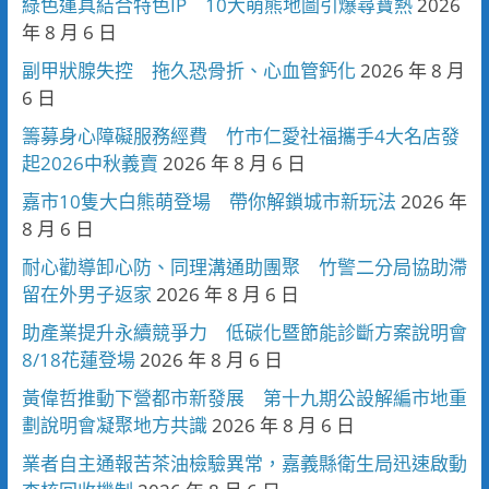
綠色運具結合特色IP 10大萌熊地圖引爆尋寶熱
2026
年 8 月 6 日
副甲狀腺失控 拖久恐骨折、心血管鈣化
2026 年 8 月
6 日
籌募身心障礙服務經費 竹市仁愛社福攜手4大名店發
起2026中秋義賣
2026 年 8 月 6 日
嘉市10隻大白熊萌登場 帶你解鎖城市新玩法
2026 年
8 月 6 日
耐心勸導卸心防、同理溝通助團聚 竹警二分局協助滯
留在外男子返家
2026 年 8 月 6 日
助產業提升永續競爭力 低碳化暨節能診斷方案說明會
8/18花蓮登場
2026 年 8 月 6 日
黃偉哲推動下營都市新發展 第十九期公設解編市地重
劃說明會凝聚地方共識
2026 年 8 月 6 日
業者自主通報苦茶油檢驗異常，嘉義縣衛生局迅速啟動