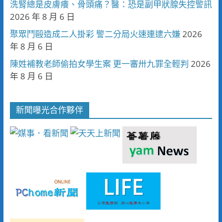
洗腎總是皮膚癢、骨頭痛？醫：恐是副甲狀腺失控警訊
2026 年 8 月 6 日
聚眾鬥毆造成二人掛彩 警二分局火速連逮六嫌
2026
年 8 月 6 日
陳姓補教老師偷拍女學生案 更一審卅九罪全輕判
2026
年 8 月 6 日
新聞曝光合作夥伴