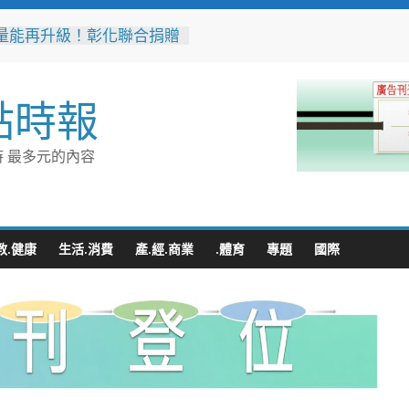
量能再升級！彰化聯合捐贈
高規格救護車 首配全自動
擔架床
捷運南屯站土地開發共構大
點時報
工動土 公私協力打造宜居
標實現軌道經濟願景
市技職教育再攀高峰！ 全
 最多元的內容
能競賽勇奪23面獎牌
花藝大師梅垣稔抵台交流
見日和」展現台日花藝文化
 8月8日精彩展演登場
縣長參選人魏平政彰化造
教.健康
生活.消費
產.經.商業
.體育
專題
國際
喊福利超越六都承接王惠美
再升級