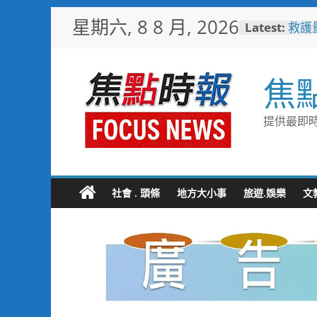
Skip
星期六, 8 8 月, 2026
Latest:
救護
to
4輛
content
電動
台中
焦
樓開
新地
台中
提供最即時
國技
日本
「花
魅力
彰化
社會 . 頭條
地方大小事
旅遊.娛樂
文
勢 
施政