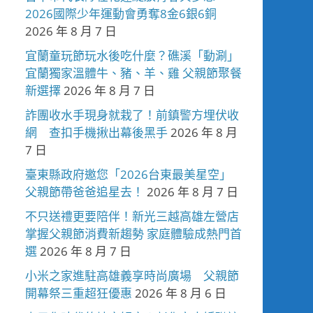
2026國際少年運動會勇奪8金6銀6銅
2026 年 8 月 7 日
宜蘭童玩節玩水後吃什麼？礁溪「動涮」
宜蘭獨家溫體牛、豬、羊、雞 父親節聚餐
新選擇
2026 年 8 月 7 日
詐團收水手現身就栽了！前鎮警方埋伏收
網 查扣手機揪出幕後黑手
2026 年 8 月
7 日
臺東縣政府邀您「2026台東最美星空」
父親節帶爸爸追星去！
2026 年 8 月 7 日
不只送禮更要陪伴！新光三越高雄左營店
掌握父親節消費新趨勢 家庭體驗成熱門首
選
2026 年 8 月 7 日
小米之家進駐高雄義享時尚廣場 父親節
開幕祭三重超狂優惠
2026 年 8 月 6 日