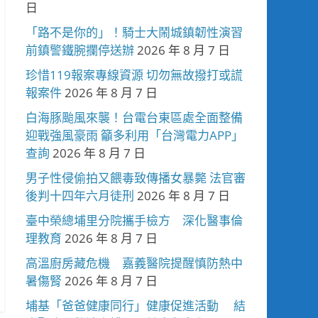
日
「路不是你的」！騎士大鬧城鎮韌性演習
前鎮警鐵腕攔停送辦
2026 年 8 月 7 日
珍惜119報案專線資源 切勿無故撥打或謊
報案件
2026 年 8 月 7 日
白海豚颱風來襲！台電台東區處全面整備
迎戰強風豪雨 籲多利用「台灣電力APP」
查詢
2026 年 8 月 7 日
男子性侵偷拍又餵毒致傳播女暴斃 法官審
後判十四年六月徒刑
2026 年 8 月 7 日
臺中榮總埔里分院攜手檢方 深化醫事倫
理教育
2026 年 8 月 7 日
高溫廚房藏危機 嘉義醫院提醒慎防熱中
暑傷腎
2026 年 8 月 7 日
埔基「爸爸健康同行」健康促進活動 結