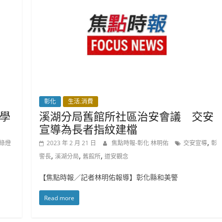
彰化
生活.消費
學
溪湖分局舊館所社區治安會議 交安
宣導為長者指紋建檔
,
綠燈
2023 年 2 月 21 日
焦點時報-彰化 林明佑
交安宣導
彰
,
,
,
警長
溪湖分局
舊館所
道安觀念
【焦點時報／記者林明佑報導】彰化縣和美警
Read more