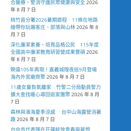
合醫療、警消守護民眾健康與安全
2026
年 8 月 7 日
桃竹苗分署2026暑期遊程 11條在地路
線帶你玩遍客庄、部落與山林
2026 年 8
月 7 日
深化廉潔素養、培育品格公民 115年度
全國高中廉潔教育研習營成果豐碩
2026
年 8 月 7 日
睽違105年再現！嘉義城隍夜巡9月登場
海內外宮廟齊聚
2026 年 8 月 7 日
11歲女童負氣離家 竹警二分局動員警力
擴大查找暖心尋回返家團聚
2026 年 8 月
7 日
森林與濱海夏季涼感 台中山海露營消暑
趣
2026 年 8 月 7 日
台中市代表隊在花蓮綻放青春與夢想