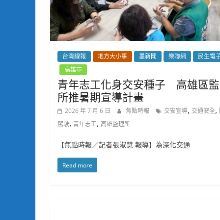
台灣線報
地方大小事
墨新聞
樂聯網
民生電
高雄市
青年志工化身交安種子 高雄區監
所推暑期宣導計畫
,
,
2026 年 7 月 6 日
焦點時報
交安宣導
交通安全
,
,
駕駛
青年志工
高雄監理所
【焦點時報／記者張淑慧 報導】為深化交通
Read more