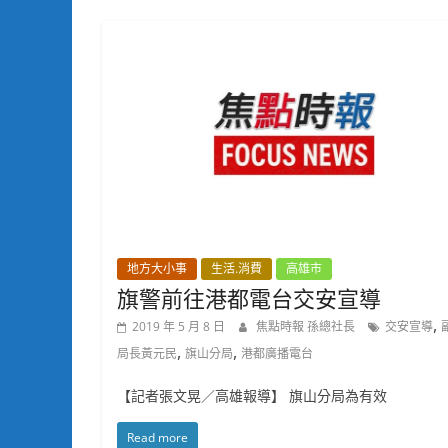
地方大小事
生活.消費
高雄市
旗警前往港都電台交安宣導
,
2019 年 5 月 8 日
焦點時報 孫總社長
交安宣導
,
,
局長黃元民
旗山分局
港都廣播電台
【記者張文晃／高雄報導】 旗山分局為有效
Read more