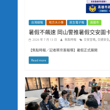
台灣線報
地方大小事
民生電子報
高雄市
暑假不飆速 岡山警推暑假交安圖
,
2026 年 7 月 13 日
焦點時報
交安宣導
交通安全
【焦點時報／記者蔡宗憲報導】暑假正式展開
Read more