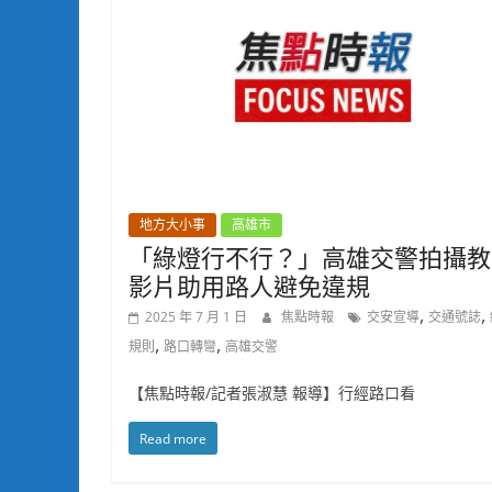
地方大小事
高雄市
「綠燈行不行？」高雄交警拍攝教
影片助用路人避免違規
,
,
2025 年 7 月 1 日
焦點時報
交安宣導
交通號誌
,
,
規則
路口轉彎
高雄交警
【焦點時報/記者張淑慧 報導】行經路口看
Read more