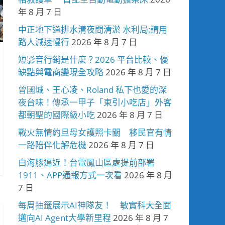
年 8 月 7 日
中正地下道排水溝夜間清淤 水利局:請用
路人減速慢行
2026 年 8 月 7 日
短影音行銷是什麼？2026 平台比較、優
缺點與電商變現全攻略
2026 年 8 月 7 日
曾國城、王心凌、Roland 私下也愛的深
夜台味！傳承一甲子「東引小吃店」外客
都朝聖的國際級小吃
2026 年 8 月 7 日
戰火無情約旦母女護照卡關 移民官有情
一路陪伴化解危機
2026 年 8 月 7 日
白海豚逼近！台電鳳山區處提前部署
1911、APP通報方式一次看
2026 年 8 月
7 日
每周抽籤展示AI神隊友！ 敏實科大全面
邁向AI Agent大學新里程
2026 年 8 月 7