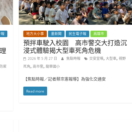
子報
地方大小事
墨新聞
民生電子報
高雄市
預拌車駛入校園 高市警交大打造沉
浸式體驗揭大型車死角危機
理
,
,
2026 年 5 月 27 日
焦點時報
交安宣導
大型車
視野
,
,
防禦
死角
高市警
龍華國小
【焦點時報／記者蔡宗憲報導】為強化交通安
Read more