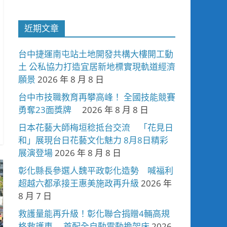
近期文章
台中捷運南屯站土地開發共構大樓開工動
土 公私協力打造宜居新地標實現軌道經濟
願景
2026 年 8 月 8 日
台中市技職教育再攀高峰！ 全國技能競賽
勇奪23面獎牌
2026 年 8 月 8 日
日本花藝大師梅垣稔抵台交流 「花見日
和」展現台日花藝文化魅力 8月8日精彩
展演登場
2026 年 8 月 8 日
彰化縣長參選人魏平政彰化造勢 喊福利
超越六都承接王惠美施政再升級
2026 年
8 月 7 日
救護量能再升級！彰化聯合捐贈4輛高規
格救護車 首配全自動電動擔架床
2026