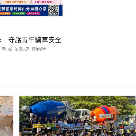
卡 守護青年騎車安全
,
,
,
岡山警
暑假交安
青年騎士