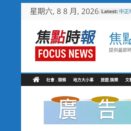
Skip
星期六, 8 8 月, 2026
Latest:
中正
to
利局
content
台中
國技
焦
日本
「花
魅力
提供最即時
彰化
勢 
施政
救護
4輛
社會 . 頭條
地方大小事
旅遊.娛樂
文
電動