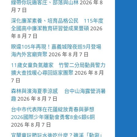
線帶你玩遍客庄、部落與山林
2026 年 8
月 7 日
深化廉潔素養、培育品格公民 115年度
全國高中廉潔教育研習營成果豐碩
2026
年 8 月 7 日
睽違105年再現！嘉義城隍夜巡9月登場
海內外宮廟齊聚
2026 年 8 月 7 日
11歲女童負氣離家 竹警二分局動員警力
擴大查找暖心尋回返家團聚
2026 年 8 月
7 日
森林與濱海夏季涼感 台中山海露營消暑
趣
2026 年 8 月 7 日
台中市代表隊在花蓮綻放青春與夢想
2026國際少年運動會勇奪8金6銀6銅
2026 年 8 月 7 日
宜蘭童玩節玩水後吃什麼？礁溪「動涮」