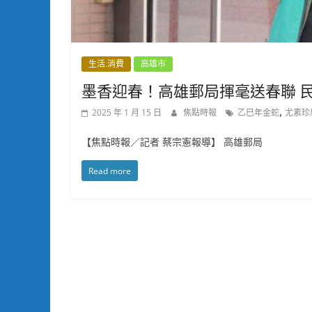
生活.消費
高雄市
墨香迎春！高雄郵局揮毫送春聯 
,
2025 年 1 月 15 日
焦點時報
乙巳年金蛇
尤素珍
【焦點時報／記者 蔡宗憲報導】 高雄郵局
Read more