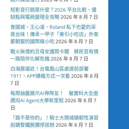
短影音行銷是什麼？2026 平台比較、優
缺點與電商變現全攻略
2026 年 8 月 7 日
曾國城、王心凌、Roland 私下也愛的深
夜台味！傳承一甲子「東引小吃店」外客
都朝聖的國際級小吃
2026 年 8 月 7 日
戰火無情約旦母女護照卡關 移民官有情
一路陪伴化解危機
2026 年 8 月 7 日
白海豚逼近！台電鳳山區處提前部署
1911、APP通報方式一次看
2026 年 8 月
7 日
每周抽籤展示AI神隊友！ 敏實科大全面
邁向AI Agent大學新里程
2026 年 8 月 7
日
「路不是你的」！騎士大鬧城鎮韌性演習
前鎮警鐵腕攔停送辦
2026 年 8 月 7 日