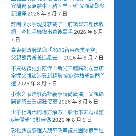
宜蘭獨家溫體牛、豬、羊、雞 父親節聚餐
新選擇
2026 年 8 月 7 日
詐團收水手現身就栽了！前鎮警方埋伏收
網 查扣手機揪出幕後黑手
2026 年 8 月
7 日
臺東縣政府邀您「2026台東最美星空」
父親節帶爸爸追星去！
2026 年 8 月 7 日
不只送禮更要陪伴！新光三越高雄左營店
掌握父親節消費新趨勢 家庭體驗成熱門首
選
2026 年 8 月 7 日
小米之家進駐高雄義享時尚廣場 父親節
開幕祭三重超狂優惠
2026 年 8 月 6 日
少子化時代的地方解方！彰化市未婚聯誼
6年促成10對佳偶
2026 年 8 月 6 日
彰化縣長參選人魏平政率議員團隊攜手造