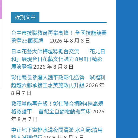
近期文章
台中市技職教育再攀高峰！ 全國技能競賽
勇奪23面獎牌
2026 年 8 月 8 日
日本花藝大師梅垣稔抵台交流 「花見日
和」展現台日花藝文化魅力 8月8日精彩
展演登場
2026 年 8 月 8 日
彰化縣長參選人魏平政彰化造勢 喊福利
超越六都承接王惠美施政再升級
2026 年
8 月 7 日
救護量能再升級！彰化聯合捐贈4輛高規
格救護車 首配全自動電動擔架床
2026
年 8 月 7 日
中正地下道排水溝夜間清淤 水利局:請用
路人減速慢行
2026 年 8 月 7 日