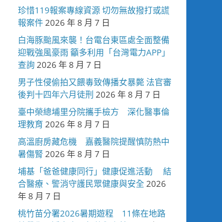
珍惜119報案專線資源 切勿無故撥打或謊
報案件
2026 年 8 月 7 日
白海豚颱風來襲！台電台東區處全面整備
迎戰強風豪雨 籲多利用「台灣電力APP」
查詢
2026 年 8 月 7 日
男子性侵偷拍又餵毒致傳播女暴斃 法官審
後判十四年六月徒刑
2026 年 8 月 7 日
臺中榮總埔里分院攜手檢方 深化醫事倫
理教育
2026 年 8 月 7 日
高溫廚房藏危機 嘉義醫院提醒慎防熱中
暑傷腎
2026 年 8 月 7 日
埔基「爸爸健康同行」健康促進活動 結
合醫療、警消守護民眾健康與安全
2026
年 8 月 7 日
桃竹苗分署2026暑期遊程 11條在地路