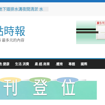
地下道排水溝夜間清淤 水
:請用路人減速慢行
市技職教育再攀高峰！ 全
能競賽勇奪23面獎牌
點時報
花藝大師梅垣稔抵台交流
見日和」展現台日花藝文化
 8月8日精彩展演登場
 最多元的內容
縣長參選人魏平政彰化造
喊福利超越六都承接王惠美
再升級
量能再升級！彰化聯合捐贈
高規格救護車 首配全自動
教.健康
生活.消費
產.經.商業
.體育
專題
國際
擔架床