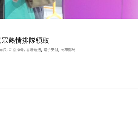
民眾熱情排隊領取
,
,
,
,
局長
新春揮毫
春聯贈送
電子支付
高雄郵局