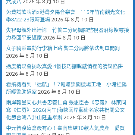
六成八
2026 年 8 月 10 日
免費試飲啤酒x港灣夕陽音樂會 115年竹南觀光文化
季8/22-23限時登場
2026 年 8 月 10 日
失智母親外出迷途 竹警二分局調閱監視器沿線搜尋接
力尋回平安返家
2026 年 8 月 10 日
女子騎乘電動行李箱上路 警二分局將依法制單開罰
2026 年 8 月 10 日
過度猜疑會扼殺真愛 4個技巧擺脫感情裡的猜疑陷阱
2026 年 8 月 10 日
看飛機看到「迷航」！7旬嬤誤闖機場工地 小港桂陽
所暖警助返家
2026 年 8 月 10 日
兩岸翰墨同心共書忠義仁勇 張惠臣書《忠義》 林家同
寫《仁勇》 2026(丙午)海峽兩岸藝術名家共祝關公文
化節台灣八卦山隆重舉辦
2026 年 8 月 10 日
中元普渡這盒最有心！臺南集結10款人氣農產 愛買