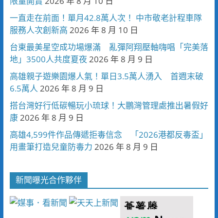
限量開賣
2026 年 8 月 10 日
一直走在前面！單月42.8萬人次！ 中市敬老計程車隊
服務人次創新高
2026 年 8 月 10 日
台東最美星空成功場爆滿 亂彈阿翔壓軸嗨唱「完美落
地」3500人共度夏夜
2026 年 8 月 9 日
高雄親子遊樂園爆人氣！單日3.5萬人湧入 首週末破
6.5萬人
2026 年 8 月 9 日
搭台灣好行低碳暢玩小琉球！大鵬灣管理處推出暑假好
康
2026 年 8 月 9 日
高雄4,599件作品傳遞拒毒信念 「2026港都反毒盃」
用畫筆打造兒童防毒力
2026 年 8 月 9 日
新聞曝光合作夥伴