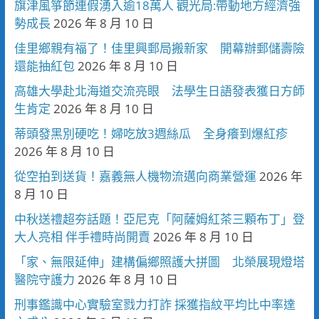
旗津風箏節連假湧入逾18萬人 觀光局:帶動地方經濟強
勢成長
2026 年 8 月 10 日
佳里鄉親有福了！佳里興郵局搬新家 開幕辦郵儲壽險
還能抽紅包
2026 年 8 月 10 日
高雄大學赴北海道交流亮眼 法學生日語發表獲日方師
生肯定
2026 年 8 月 10 日
蒂頭發黑別硬吃！婦吃放3週絲瓜 全身癢到爆紅疹
2026 年 8 月 10 日
從空拍到送貨！嘉義無人機物流邁向商業營運
2026 年
8 月 10 日
中秋送禮超夯話題！亞尼克「阿薩姆紅茶三顆布丁」登
大人亮相 伴手禮時尚開賣
2026 年 8 月 10 日
「家、無限延伸」建構偏鄉照護大拼圖 北榮展現燈塔
醫院守護力
2026 年 8 月 10 日
刑事鑑識中心實驗室戮力打詐 採獲指紋平均比中率達