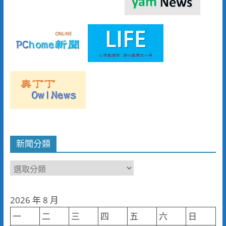
新聞分類
新
聞
分
2026 年 8 月
類
一
二
三
四
五
六
日