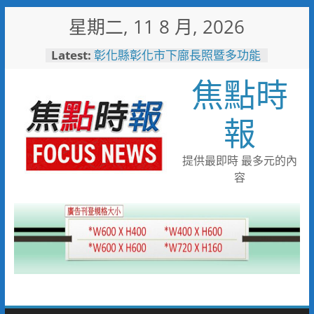
Skip
星期二, 11 8 月, 2026
to
content
Latest:
彰化縣彰化市下廍長照暨多功能
社福大樓新建工程動土
焦點時
熊本災區暖起來！高雄、北九州
再出手 132箱物資接力變「熱
食援助」餐車開進避難區
報
彰化縣2026城鎮韌性(防空)演習
圓滿完成
高雄不只拚半導體！產業轉型大
提供最即時 最多元的內
翻身 營利事業銷售額大增1.36
容
兆
投入2.7億元新增地下停車場
和美糖友里衛福大樓旁興建動土