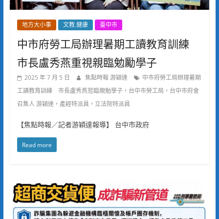
地方大小事
文教.健康
臺中市
中市府勞工局辦理暑期工讀教育訓練
市長盧秀燕重視親臨勉勵學子
2025 年 7 月 5 日
焦點時報 游穎達
中市府勞工局辦理暑期
工讀教育訓練 市長盧秀燕蒞臨親勉學子，台中市勞工局，台中市府會
召集人 游穎達，產經特派員，立法院特派員
【焦點時報／記者游穎達報導】 台中市政府
Read more