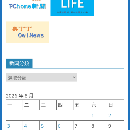
新聞分類
新
聞
分
2026 年 8 月
類
一
二
三
四
五
六
日
1
2
3
4
5
6
7
8
9