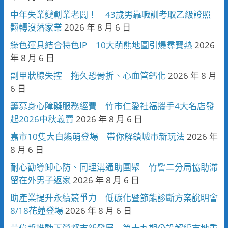
中年失業變創業老闆！ 43歲男靠職訓考取乙級證照
翻轉沒落家業
2026 年 8 月 6 日
綠色運具結合特色IP 10大萌熊地圖引爆尋寶熱
2026
年 8 月 6 日
副甲狀腺失控 拖久恐骨折、心血管鈣化
2026 年 8 月
6 日
籌募身心障礙服務經費 竹市仁愛社福攜手4大名店發
起2026中秋義賣
2026 年 8 月 6 日
嘉市10隻大白熊萌登場 帶你解鎖城市新玩法
2026 年
8 月 6 日
耐心勸導卸心防、同理溝通助團聚 竹警二分局協助滯
留在外男子返家
2026 年 8 月 6 日
助產業提升永續競爭力 低碳化暨節能診斷方案說明會
8/18花蓮登場
2026 年 8 月 6 日