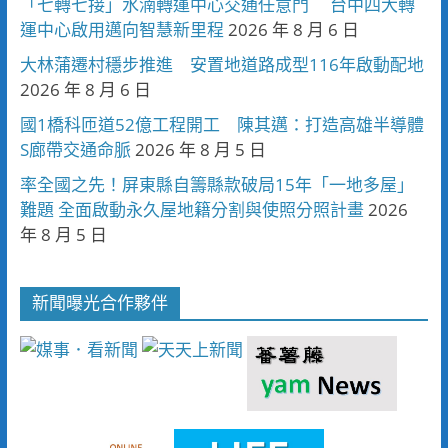
「七轉七接」水湳轉運中心交通任意門 台中四大轉
運中心啟用邁向智慧新里程
2026 年 8 月 6 日
大林蒲遷村穩步推進 安置地道路成型116年啟動配地
2026 年 8 月 6 日
國1橋科匝道52億工程開工 陳其邁：打造高雄半導體
S廊帶交通命脈
2026 年 8 月 5 日
率全國之先！屏東縣自籌縣款破局15年「一地多屋」
難題 全面啟動永久屋地籍分割與使照分照計畫
2026
年 8 月 5 日
新聞曝光合作夥伴