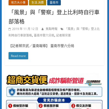
地方大小事
生活.消費
臺南市
「風景」與「警察」登上比利時自行車
部落格
2019 年 11 月 12 日
焦點時報
「風景」與「警察」登上比
,
,
利時自行車部落格
臺南市警六分局
記者蔡宗憲
【記者蔡宗武／臺南報導】 臺南市警六分局
Read more