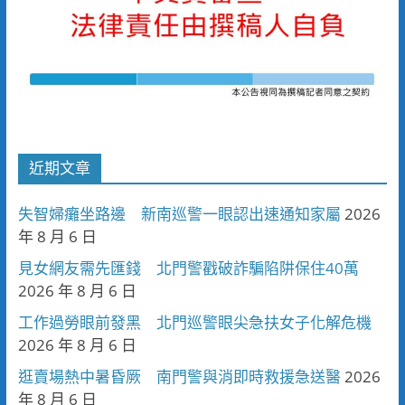
近期文章
失智婦癱坐路邊 新南巡警一眼認出速通知家屬
2026
年 8 月 6 日
見女網友需先匯錢 北門警戳破詐騙陷阱保住40萬
2026 年 8 月 6 日
工作過勞眼前發黑 北門巡警眼尖急扶女子化解危機
2026 年 8 月 6 日
逛賣場熱中暑昏厥 南門警與消即時救援急送醫
2026
年 8 月 6 日