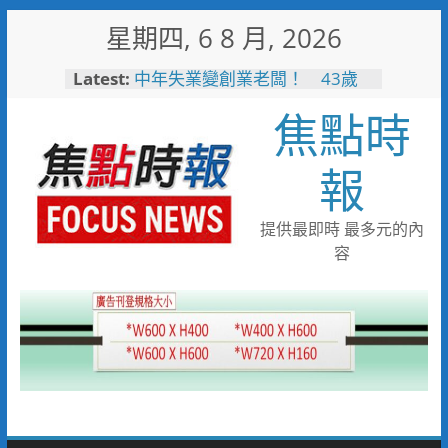
Skip
星期四, 6 8 月, 2026
to
content
Latest:
中年失業變創業老闆！ 43歲
男靠職訓考取乙級證照翻轉沒落
焦點時
家業
失智婦癱坐路邊 新南巡警一眼
認出速通知家屬
報
見女網友需先匯錢 北門警戳破
詐騙陷阱保住40萬
工作過勞眼前發黑 北門巡警眼
提供最即時 最多元的內
尖急扶女子化解危機
容
逛賣場熱中暑昏厥 南門警與消
即時救援急送醫