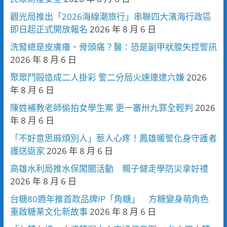
觀光局推出「2026海線潮旅行」串聯四大濱海行政區
即日起正式開放報名
2026 年 8 月 6 日
洗腎總是皮膚癢、骨頭痛？醫：恐是副甲狀腺失控警訊
2026 年 8 月 6 日
聚眾鬥毆造成二人掛彩 警二分局火速連逮六嫌
2026
年 8 月 6 日
陳姓補教老師偷拍女學生案 更一審卅九罪全輕判
2026
年 8 月 6 日
「不好意思麻煩別人」惹人心疼！鳳雄暖警化身守護者
護送返家
2026 年 8 月 6 日
高雄水利局推水保闖關活動 親子健走學防災拿好禮
2026 年 8 月 6 日
台糖80週年推首款品牌IP「角糖」 方糖變身萌角色
重啟糖業文化新故事
2026 年 8 月 6 日