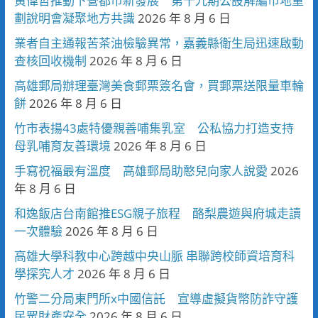
黃偉哲推動下營都市新發展 第十九期公設解編市地重
劃說明會凝聚地方共識
2026 年 8 月 6 日
業者自主通報苦茶油檢驗異常，嘉義縣衛生局迅速啟動
查核回收機制
2026 年 8 月 6 日
高雄郵局辦理臺灣美食郵票簽名會，買郵票送限量車輪
餅
2026 年 8 月 6 日
竹市表揚43處特優親善哺集乳室 公私協力打造支持
母乳哺育友善環境
2026 年 8 月 6 日
手寫祝福最有溫度 高雄郵局助憨兒向家人說愛
2026
年 8 月 6 日
和逸飯店台南館推ESG親子旅程 酪梨農遊與府城走讀
一次體驗
2026 年 8 月 6 日
高雄大學科教中心跨越中央山脈 串聯跨校師資培育科
學探究人才
2026 年 8 月 6 日
竹警二分局東門所x中國信託 宣導虛擬貨幣防詐守護
民眾財產安全
2026 年 8 月 6 日