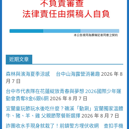
近期文章
森林與濱海夏季涼感 台中山海露營消暑趣
2026 年 8
月 7 日
台中市代表隊在花蓮綻放青春與夢想 2026國際少年運
動會勇奪8金6銀6銅
2026 年 8 月 7 日
宜蘭童玩節玩水後吃什麼？礁溪「動涮」宜蘭獨家溫體
牛、豬、羊、雞 父親節聚餐新選擇
2026 年 8 月 7 日
詐團收水手現身就栽了！前鎮警方埋伏收網 查扣手機