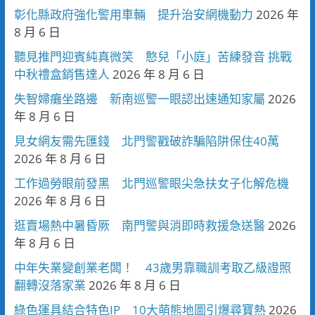
彰化縣政府強化警用車輛 提升治安網機動力
2026 年
8 月 6 日
聽見推門迎賓純真微笑 憨兒「小庭」苦練發音 挑戰
中秋禮盒銷售達人
2026 年 8 月 6 日
失智婦癱坐路邊 新南巡警一眼認出速通知家屬
2026
年 8 月 6 日
見女網友需先匯錢 北門警戳破詐騙陷阱保住40萬
2026 年 8 月 6 日
工作過勞眼前發黑 北門巡警眼尖急扶女子化解危機
2026 年 8 月 6 日
逛賣場熱中暑昏厥 南門警與消即時救援急送醫
2026
年 8 月 6 日
中年失業變創業老闆！ 43歲男靠職訓考取乙級證照
翻轉沒落家業
2026 年 8 月 6 日
綠色運具結合特色IP 10大萌熊地圖引爆尋寶熱
2026