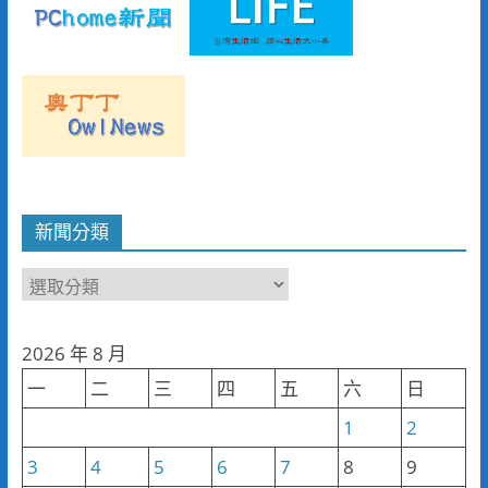
新聞分類
新
聞
分
2026 年 8 月
類
一
二
三
四
五
六
日
1
2
3
4
5
6
7
8
9