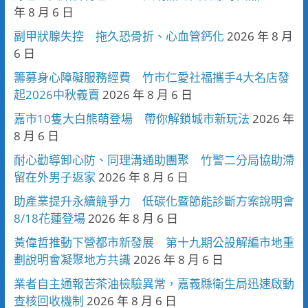
年 8 月 6 日
副甲狀腺失控 拖久恐骨折、心血管鈣化
2026 年 8 月
6 日
籌募身心障礙服務經費 竹市仁愛社福攜手4大名店發
起2026中秋義賣
2026 年 8 月 6 日
嘉市10隻大白熊萌登場 帶你解鎖城市新玩法
2026 年
8 月 6 日
耐心勸導卸心防、同理溝通助團聚 竹警二分局協助滯
留在外男子返家
2026 年 8 月 6 日
助產業提升永續競爭力 低碳化暨節能診斷方案說明會
8/18花蓮登場
2026 年 8 月 6 日
黃偉哲推動下營都市新發展 第十九期公設解編市地重
劃說明會凝聚地方共識
2026 年 8 月 6 日
業者自主通報苦茶油檢驗異常，嘉義縣衛生局迅速啟動
查核回收機制
2026 年 8 月 6 日