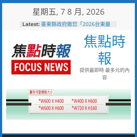
Skip
星期五, 7 8 月, 2026
to
content
Latest:
臺東縣政府邀您「2026台東最
美星空」父親節帶爸爸追星去！
焦點時
森林與濱海夏季涼感 台中山
海露營消暑趣
台中市代表隊在花蓮綻放青春與
報
夢想 2026國際少年運動會勇奪
8金6銀6銅
宜蘭童玩節玩水後吃什麼？礁溪
提供最即時 最多元的內
「動涮」宜蘭獨家溫體牛、豬、
容
羊、雞 父親節聚餐新選擇
詐團收水手現身就栽了！前鎮警
方埋伏收網 查扣手機揪出幕後
黑手