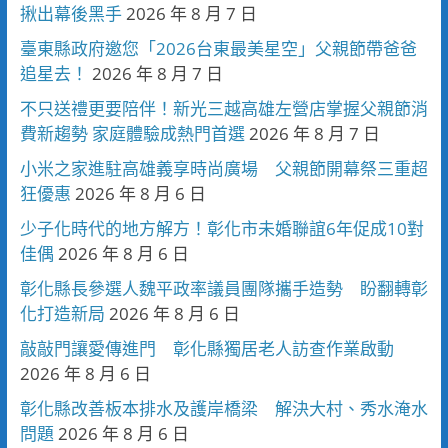
揪出幕後黑手
2026 年 8 月 7 日
臺東縣政府邀您「2026台東最美星空」父親節帶爸爸
追星去！
2026 年 8 月 7 日
不只送禮更要陪伴！新光三越高雄左營店掌握父親節消
費新趨勢 家庭體驗成熱門首選
2026 年 8 月 7 日
小米之家進駐高雄義享時尚廣場 父親節開幕祭三重超
狂優惠
2026 年 8 月 6 日
少子化時代的地方解方！彰化市未婚聯誼6年促成10對
佳偶
2026 年 8 月 6 日
彰化縣長參選人魏平政率議員團隊攜手造勢 盼翻轉彰
化打造新局
2026 年 8 月 6 日
敲敲門讓愛傳進門 彰化縣獨居老人訪查作業啟動
2026 年 8 月 6 日
彰化縣改善板本排水及護岸橋梁 解決大村、秀水淹水
問題
2026 年 8 月 6 日