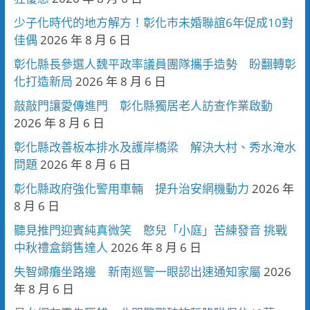
少子化時代的地方解方！彰化市未婚聯誼6年促成10對
佳偶
2026 年 8 月 6 日
彰化縣長參選人魏平政率議員團隊攜手造勢 盼翻轉彰
化打造新局
2026 年 8 月 6 日
敲敲門讓愛傳進門 彰化縣獨居老人訪查作業啟動
2026 年 8 月 6 日
彰化縣改善板本排水及護岸橋梁 解決大村、秀水淹水
問題
2026 年 8 月 6 日
彰化縣政府強化警用車輛 提升治安網機動力
2026 年
8 月 6 日
聽見推門迎賓純真微笑 憨兒「小庭」苦練發音 挑戰
中秋禮盒銷售達人
2026 年 8 月 6 日
失智婦癱坐路邊 新南巡警一眼認出速通知家屬
2026
年 8 月 6 日