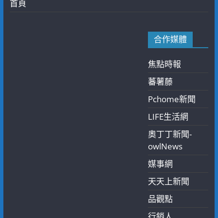
首頁
合作媒體
焦點時報
蕃薯藤
Pchome新聞
LIFE生活網
奧丁丁新聞-
owlNews
媒事網
天天上新聞
品觀點
行銷人