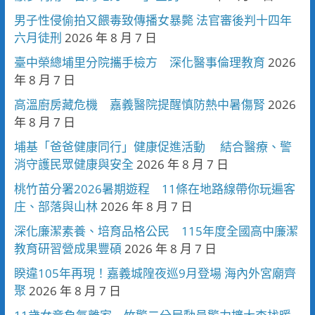
男子性侵偷拍又餵毒致傳播女暴斃 法官審後判十四年
六月徒刑
2026 年 8 月 7 日
臺中榮總埔里分院攜手檢方 深化醫事倫理教育
2026
年 8 月 7 日
高溫廚房藏危機 嘉義醫院提醒慎防熱中暑傷腎
2026
年 8 月 7 日
埔基「爸爸健康同行」健康促進活動 結合醫療、警
消守護民眾健康與安全
2026 年 8 月 7 日
桃竹苗分署2026暑期遊程 11條在地路線帶你玩遍客
庄、部落與山林
2026 年 8 月 7 日
深化廉潔素養、培育品格公民 115年度全國高中廉潔
教育研習營成果豐碩
2026 年 8 月 7 日
睽違105年再現！嘉義城隍夜巡9月登場 海內外宮廟齊
聚
2026 年 8 月 7 日