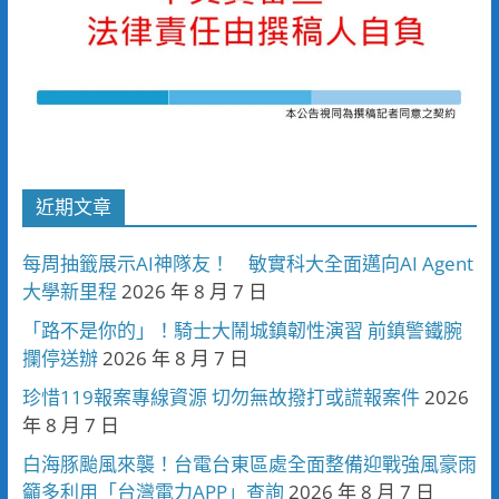
近期文章
每周抽籤展示AI神隊友！ 敏實科大全面邁向AI Agent
大學新里程
2026 年 8 月 7 日
「路不是你的」！騎士大鬧城鎮韌性演習 前鎮警鐵腕
攔停送辦
2026 年 8 月 7 日
珍惜119報案專線資源 切勿無故撥打或謊報案件
2026
年 8 月 7 日
白海豚颱風來襲！台電台東區處全面整備迎戰強風豪雨
籲多利用「台灣電力APP」查詢
2026 年 8 月 7 日