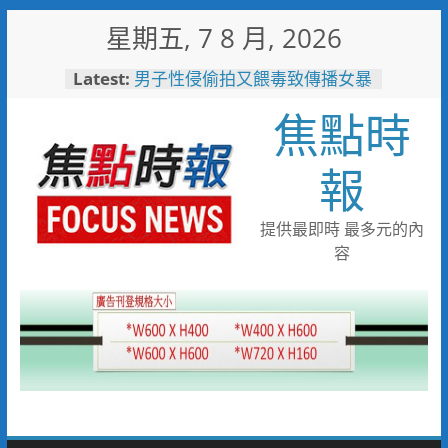
Skip
星期五, 7 8 月, 2026
to
content
Latest:
男子性侵偷拍又餵毒致傳播女暴
斃 法官審後判十四年六月徒刑
焦點時
每周抽籤展示AI神隊友！ 敏實
科大全面邁向AI Agent大學新里
程
報
「路不是你的」！騎士大鬧城鎮
韌性演習 前鎮警鐵腕攔停送辦
珍惜119報案專線資源 切勿無故
提供最即時 最多元的內
撥打或謊報案件
容
白海豚颱風來襲！台電台東區處
全面整備迎戰強風豪雨 籲多利
用「台灣電力APP」查詢