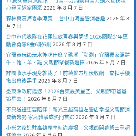
11歲女童負氣離家 竹警二分局動員警力擴大查找暖
心尋回返家團聚
2026 年 8 月 7 日
森林與濱海夏季涼感 台中山海露營消暑趣
2026 年 8
月 7 日
台中市代表隊在花蓮綻放青春與夢想 2026國際少年運
動會勇奪8金6銀6銅
2026 年 8 月 7 日
宜蘭童玩節玩水後吃什麼？礁溪「動涮」宜蘭獨家溫體
牛、豬、羊、雞 父親節聚餐新選擇
2026 年 8 月 7 日
詐團收水手現身就栽了！前鎮警方埋伏收網 查扣手機
揪出幕後黑手
2026 年 8 月 7 日
臺東縣政府邀您「2026台東最美星空」父親節帶爸爸
追星去！
2026 年 8 月 7 日
不只送禮更要陪伴！新光三越高雄左營店掌握父親節消
費新趨勢 家庭體驗成熱門首選
2026 年 8 月 7 日
小米之家進駐高雄義享時尚廣場 父親節開幕祭三重超
狂優惠
2026 年 8 月 6 日