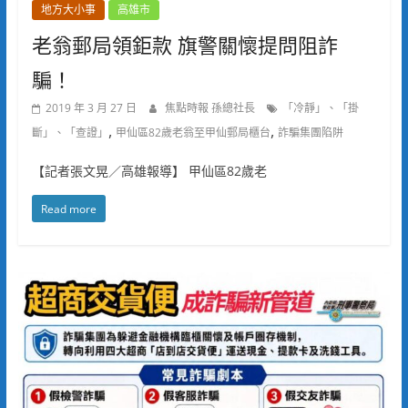
地方大小事
高雄市
老翁郵局領鉅款 旗警關懷提問阻詐
騙！
2019 年 3 月 27 日
焦點時報 孫總社長
「冷靜」、「掛
,
,
斷」、「查證」
甲仙區82歲老翁至甲仙郵局櫃台
詐騙集團陷阱
【記者張文晃／高雄報導】 甲仙區82歲老
Read more