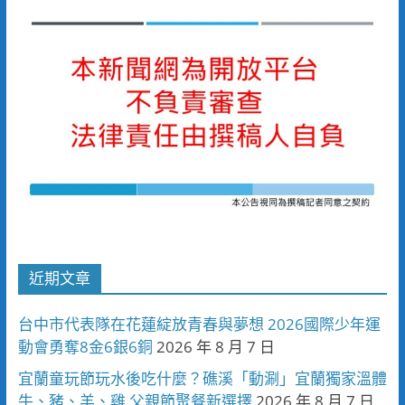
近期文章
台中市代表隊在花蓮綻放青春與夢想 2026國際少年運
動會勇奪8金6銀6銅
2026 年 8 月 7 日
宜蘭童玩節玩水後吃什麼？礁溪「動涮」宜蘭獨家溫體
牛、豬、羊、雞 父親節聚餐新選擇
2026 年 8 月 7 日