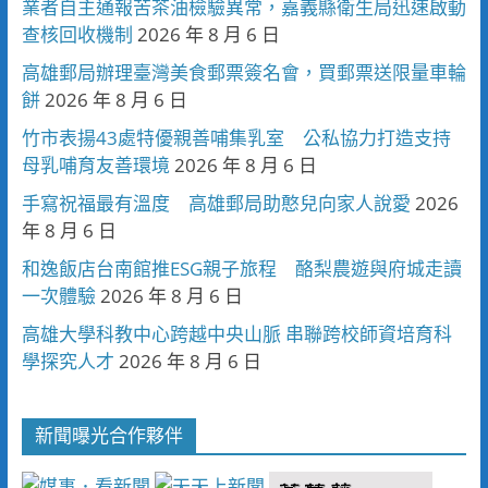
業者自主通報苦茶油檢驗異常，嘉義縣衛生局迅速啟動
查核回收機制
2026 年 8 月 6 日
高雄郵局辦理臺灣美食郵票簽名會，買郵票送限量車輪
餅
2026 年 8 月 6 日
竹市表揚43處特優親善哺集乳室 公私協力打造支持
母乳哺育友善環境
2026 年 8 月 6 日
手寫祝福最有溫度 高雄郵局助憨兒向家人說愛
2026
年 8 月 6 日
和逸飯店台南館推ESG親子旅程 酪梨農遊與府城走讀
一次體驗
2026 年 8 月 6 日
高雄大學科教中心跨越中央山脈 串聯跨校師資培育科
學探究人才
2026 年 8 月 6 日
新聞曝光合作夥伴