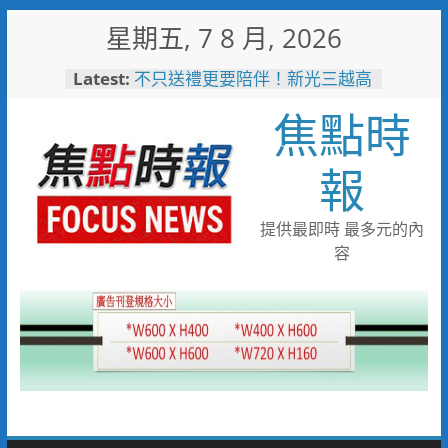
Skip
星期五, 7 8 月, 2026
to
content
Latest:
不只送禮更要陪伴！新光三越高
雄左營店掌握父親節消費新趨勢
焦點時
家庭體驗成熱門首選
台中市代表隊在花蓮綻放青春與
夢想 2026國際少年運動會勇奪
報
8金6銀6銅
宜蘭童玩節玩水後吃什麼？礁溪
「動涮」宜蘭獨家溫體牛、豬、
提供最即時 最多元的內
羊、雞 父親節聚餐新選擇
容
詐團收水手現身就栽了！前鎮警
方埋伏收網 查扣手機揪出幕後
黑手
臺東縣政府邀您「2026台東最
美星空」父親節帶爸爸追星去！