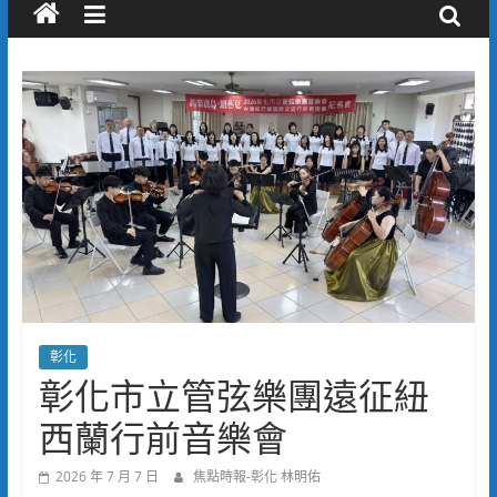
彰化
彰化市立管弦樂團遠征紐
西蘭行前音樂會
2026 年 7 月 7 日
焦點時報-彰化 林明佑