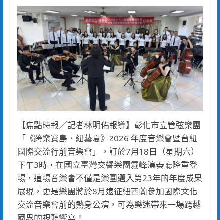
【焦點時報／記者林明佑報導】彰化市立管弦樂團
「《跨樂寶島・紐藝夏》2026 年度音樂會暨台紐
國際交流行前音樂會」，訂於7月18日（星期六）
下午3時，在國立臺灣交響樂團霧峰演奏廳隆重登
場，這場音樂會不僅是樂團邁入第23年的年度成果
展現，更是樂團將於8月遠征紐西蘭參加國際文化
交流音樂會前的熱身公演，可為樂迷帶來一場跨越
國界的視聽饗宴！