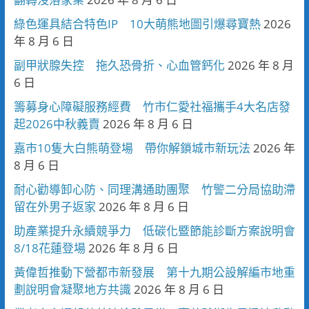
綠色運具結合特色IP 10大萌熊地圖引爆尋寶熱
2026
年 8 月 6 日
副甲狀腺失控 拖久恐骨折、心血管鈣化
2026 年 8 月
6 日
籌募身心障礙服務經費 竹市仁愛社福攜手4大名店發
起2026中秋義賣
2026 年 8 月 6 日
嘉市10隻大白熊萌登場 帶你解鎖城市新玩法
2026 年
8 月 6 日
耐心勸導卸心防、同理溝通助團聚 竹警二分局協助滯
留在外男子返家
2026 年 8 月 6 日
助產業提升永續競爭力 低碳化暨節能診斷方案說明會
8/18花蓮登場
2026 年 8 月 6 日
黃偉哲推動下營都市新發展 第十九期公設解編市地重
劃說明會凝聚地方共識
2026 年 8 月 6 日