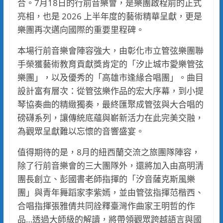
合。7月18日的行前音樂會，是樂團啟程前的正式
亮相，也是 2026 上半年度的藝術精華呈獻，更是
樂團再次邁向國際的重要里程碑。
本場行前音樂會陣容強大，由彰化市立管弦樂團聯
手榮獲藝術教育貢獻獎肯定的「汐止城市愛樂管弦
樂團」，以及優秀的「高雄市逢緣合唱團」。曲目
設計富有層次：從管弦樂作品的宏大序幕，到小提
琴協奏曲的精緻獨奏，最終匯聚成管弦與大合唱的
磅礴系列，讓傳統底蘊與嶄新活力在此完美交融，
為觀眾呈獻難以忘懷的音響盛宴。
值得期待的是，8月的紐西蘭交流之旅團隊陣容，
除了行前音樂會的三大團隊外，還將加入由高明清
團長創立、彭國書老師指揮的「汐音薩克斯風樂
團」與青年舞蹈家李紫嫣，並由管弦指揮范楷西、
合唱指揮張雅倩共同詮釋臺灣作曲家王明哲的作
品…透過大師級的解讀，將帶領觀眾跨越語言與國