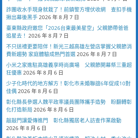
詐團收水手現身就栽了！前鎮警方埋伏收網 查扣手機
揪出幕後黑手
2026 年 8 月 7 日
臺東縣政府邀您「2026台東最美星空」父親節帶爸爸
追星去！
2026 年 8 月 7 日
不只送禮更要陪伴！新光三越高雄左營店掌握父親節消
費新趨勢 家庭體驗成熱門首選
2026 年 8 月 7 日
小米之家進駐高雄義享時尚廣場 父親節開幕祭三重超
狂優惠
2026 年 8 月 6 日
少子化時代的地方解方！彰化市未婚聯誼6年促成10對
佳偶
2026 年 8 月 6 日
彰化縣長參選人魏平政率議員團隊攜手造勢 盼翻轉彰
化打造新局
2026 年 8 月 6 日
敲敲門讓愛傳進門 彰化縣獨居老人訪查作業啟動
2026 年 8 月 6 日