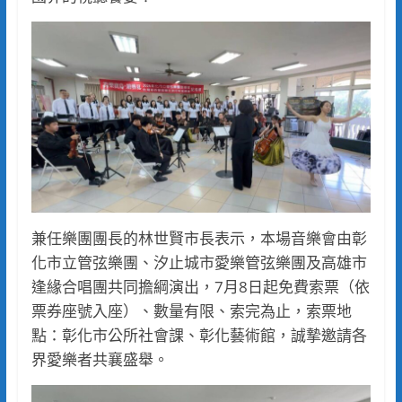
兼任樂團團長的林世賢市長表示，本場音樂會由彰
化市立管弦樂團、汐止城市愛樂管弦樂團及高雄市
逢緣合唱團共同擔綱演出，7月8日起免費索票（依
票券座號入座）、數量有限、索完為止，索票地
點：彰化市公所社會課、彰化藝術館，誠摯邀請各
界愛樂者共襄盛舉。