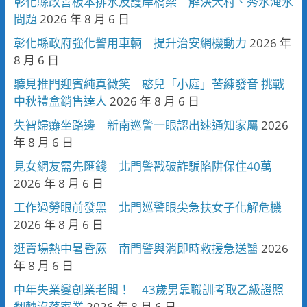
彰化縣改善板本排水及護岸橋梁 解決大村、秀水淹水
問題
2026 年 8 月 6 日
彰化縣政府強化警用車輛 提升治安網機動力
2026 年
8 月 6 日
聽見推門迎賓純真微笑 憨兒「小庭」苦練發音 挑戰
中秋禮盒銷售達人
2026 年 8 月 6 日
失智婦癱坐路邊 新南巡警一眼認出速通知家屬
2026
年 8 月 6 日
見女網友需先匯錢 北門警戳破詐騙陷阱保住40萬
2026 年 8 月 6 日
工作過勞眼前發黑 北門巡警眼尖急扶女子化解危機
2026 年 8 月 6 日
逛賣場熱中暑昏厥 南門警與消即時救援急送醫
2026
年 8 月 6 日
中年失業變創業老闆！ 43歲男靠職訓考取乙級證照
翻轉沒落家業
2026 年 8 月 6 日