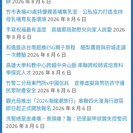
餅
2026 年 8 月 6 日
竹市表揚43處特優親善哺集乳室 公私協力打造支持
母乳哺育友善環境
2026 年 8 月 6 日
手寫祝福最有溫度 高雄郵局助憨兒向家人說愛
2026
年 8 月 6 日
和逸飯店台南館推ESG親子旅程 酪梨農遊與府城走讀
一次體驗
2026 年 8 月 6 日
高雄大學科教中心跨越中央山脈 串聯跨校師資培育科
學探究人才
2026 年 8 月 6 日
竹警二分局東門所x中國信託 宣導虛擬貨幣防詐守護
民眾財產安全
2026 年 8 月 6 日
觀光局推出「2026海線潮旅行」串聯四大濱海行政區
即日起正式開放報名
2026 年 8 月 6 日
洗腎總是皮膚癢、骨頭痛？醫：恐是副甲狀腺失控警訊
2026 年 8 月 6 日