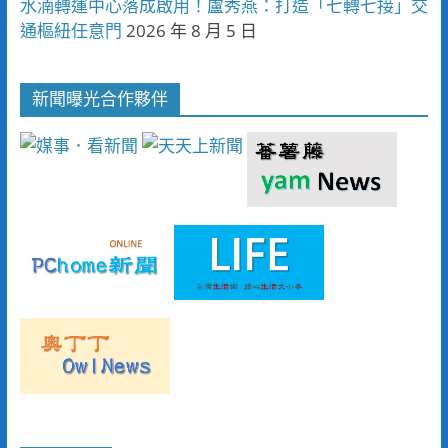
水湳轉運中心落成啟用！盧秀燕：打造「七轉七接」交
通樞紐任意門
2026 年 8 月 5 日
新聞曝光合作夥伴