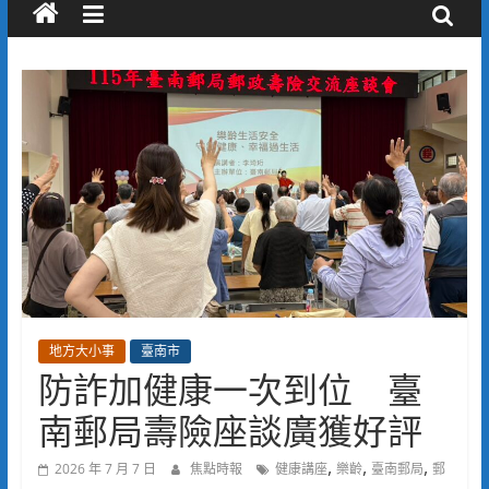
地方大小事
臺南市
防詐加健康一次到位 臺
南郵局壽險座談廣獲好評
,
,
,
2026 年 7 月 7 日
焦點時報
健康講座
樂齡
臺南郵局
郵