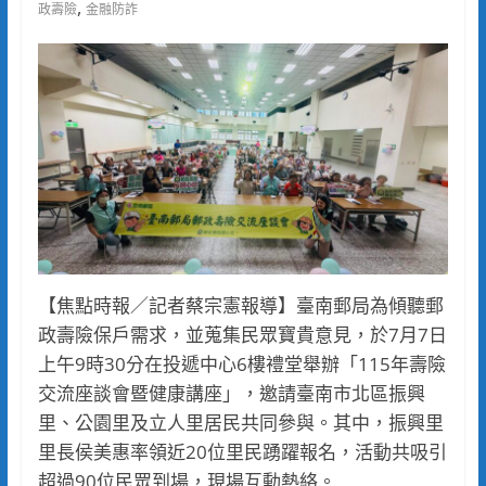
,
政壽險
金融防詐
【焦點時報／記者蔡宗憲報導】臺南郵局為傾聽郵
政壽險保戶需求，並蒐集民眾寶貴意見，於7月7日
上午9時30分在投遞中心6樓禮堂舉辦「115年壽險
交流座談會暨健康講座」，邀請臺南市北區振興
里、公園里及立人里居民共同參與。其中，振興里
里長侯美惠率領近20位里民踴躍報名，活動共吸引
超過90位民眾到場，現場互動熱絡。