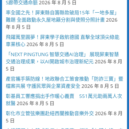
S廊帶交通命脈
2026 年 8 月 5 日
率全國之先！屏東縣自籌縣款破局15年「一地多屋」
難題 全面啟動永久屋地籍分割與使照分照計畫
2026
年 8 月 5 日
飛躍萬里圓夢！屏東學子啟航德國 直擊全球頂尖綠能
車業核心
2026 年 8 月 5 日
「NEXT PINGTUNG 智慧交通AI治理」 展現屏東智慧
交通治理成果，以AI開啟城市治理新紀元
2026 年 8 月
5 日
產官攜手築防線！地政聯合工策會推動「防詐三寶」暨
檔案共展 守護民眾與企業資產安全
2026 年 8 月 5 日
彰基員工響應捐出手作暖心義賣 551萬元助兩萬人次
就醫
2026 年 8 月 5 日
彰化市立管弦樂團赴紐西蘭推動音樂外交
2026 年 8 月
5 日