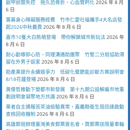
副甲狀腺失控 拖久恐骨折、心血管鈣化
2026 年 8 月
6 日
籌募身心障礙服務經費 竹市仁愛社福攜手4大名店發
起2026中秋義賣
2026 年 8 月 6 日
嘉市10隻大白熊萌登場 帶你解鎖城市新玩法
2026 年
8 月 6 日
耐心勸導卸心防、同理溝通助團聚 竹警二分局協助滯
留在外男子返家
2026 年 8 月 6 日
助產業提升永續競爭力 低碳化暨節能診斷方案說明會
8/18花蓮登場
2026 年 8 月 6 日
黃偉哲推動下營都市新發展 第十九期公設解編市地重
劃說明會凝聚地方共識
2026 年 8 月 6 日
業者自主通報苦茶油檢驗異常，嘉義縣衛生局迅速啟動
查核回收機制
2026 年 8 月 6 日
高雄郵局辦理臺灣美食郵票簽名會，買郵票送限量車輪