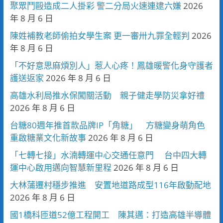
聚眾鬥毆造成二人掛彩 警二分局火速連逮六嫌
2026
年 8 月 6 日
陳姓補教老師偷拍女學生案 更一審卅九罪全輕判
2026
年 8 月 6 日
「不好意思麻煩別人」惹人心疼！鳳雄暖警化身守護者
護送返家
2026 年 8 月 6 日
高雄水利局推水保闖關活動 親子健走學防災拿好禮
2026 年 8 月 6 日
台糖80週年推首款品牌IP「角糖」 方糖變身萌角色
重啟糖業文化新故事
2026 年 8 月 6 日
「七轉七接」水湳轉運中心交通任意門 台中四大轉
運中心啟用邁向智慧新里程
2026 年 8 月 6 日
大林蒲遷村穩步推進 安置地道路成型116年啟動配地
2026 年 8 月 6 日
國1橋科匝道52億工程開工 陳其邁：打造高雄半導體