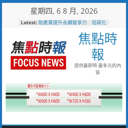
Skip
星期四, 6 8 月, 2026
to
content
Latest:
助產業提升永續競爭力 低碳化
暨節能診斷方案說明會8/18花蓮
焦點時
登場
副甲狀腺失控 拖久恐骨折、心
血管鈣化
報
籌募身心障礙服務經費 竹市仁
愛社福攜手4大名店發起2026中
秋義賣
提供最即時 最多元的內
嘉市10隻大白熊萌登場 帶你
容
解鎖城市新玩法
耐心勸導卸心防、同理溝通助團
聚 竹警二分局協助滯留在外男
子返家