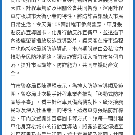
大隊、計程車駕駛及相關公會共同響應，運用計程
車穿梭城市大街小巷的特性，將防詐資訊融入市民
日常生活。今天有105輛計程車參與響應，車身張
貼反詐宣導圖卡，化身行動反詐宣傳車，並透過車
內後座螢幕播放反詐宣導影片，讓乘客在搭車過程
中也能接收最新防詐資訊。市府期盼藉由公私協力
推動全民防詐網絡，讓反詐資訊深入新竹市各個角
落，提升市民識詐、防詐能力，共同守護財產安
全。
竹市警察局長陳源輝表示，為擴大防詐宣導觸及範
圍，警察局此次攜手計程車業者推動「移動式防詐
宣導平臺」，看中計程車具備高機動性、廣泛接觸
民眾及深入社區巷弄的特性。透過車身張貼防詐標
語、車內放置識詐宣導圖卡等方式，讓每一輛計程
車化身穿梭城市的行動宣導站，將識詐觀念傳遞至
社區鄰里及市民生活圈，擴大宣導觸及範圍，共同