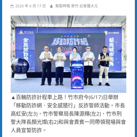
2026 年 6 月 17 日
焦點時報-新竹 記者羅大元
▲百輛防詐計程車上路！竹市府今(6/17)日舉辦
「移動防詐網．安全感隨行」反詐誓師活動，市長
高虹安(左3)、竹市警察局長陳源輝(左2)、竹市刑
警大隊長顏光燦(右2)和與會貴賓一同帶領現場與會
人員宣誓防詐。