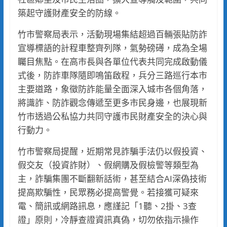
築起守護財產安全的防線。
竹市警察局表示，活動現場集結超過百輛張貼防詐
宣導標語的計程車整齊列隊，氣勢磅礡，成為全場
矚目焦點。在高市長與各單位代表共同完成啟動儀
式後，防詐車隊隨即鳴笛啟程，兵分三路巡行本市
主要道路，象徵防詐能量全面深入城市各個角落，
將識詐、防詐觀念傳遞至更多市民身邊，也展現新
竹市透過公私協力共同守護市民財產安全的決心與
行動力。
竹市警察局提醒，近期常見詐騙手法仍以假投資、
假交友（投資詐財）、假網購及假檢警等類型為
主，詐騙集團不斷翻新話術，甚至結合AI深偽技術
提高欺騙性，民眾務必提高警覺。若接獲可疑來
電、簡訊或網路訊息，應謹記「1聽、2掛、3查
證」原則，冷靜查證資訊真偽，切勿依指示操作