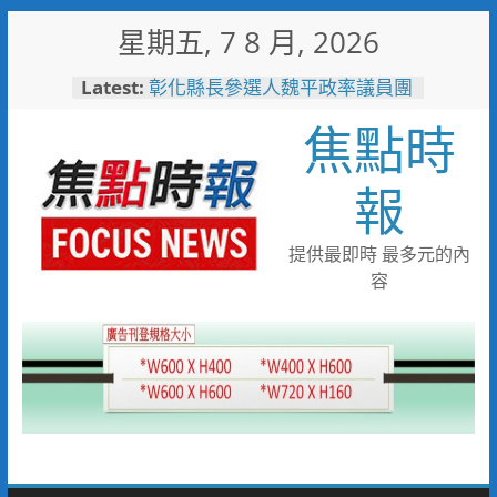
Skip
星期五, 7 8 月, 2026
to
content
Latest:
彰化縣長參選人魏平政率議員團
隊攜手造勢 盼翻轉彰化打造新
焦點時
局
臺東縣政府邀您「2026台東最
美星空」父親節帶爸爸追星去！
報
不只送禮更要陪伴！新光三越高
雄左營店掌握父親節消費新趨勢
家庭體驗成熱門首選
提供最即時 最多元的內
小米之家進駐高雄義享時尚廣
容
場 父親節開幕祭三重超狂優惠
少子化時代的地方解方！彰化市
未婚聯誼6年促成10對佳偶