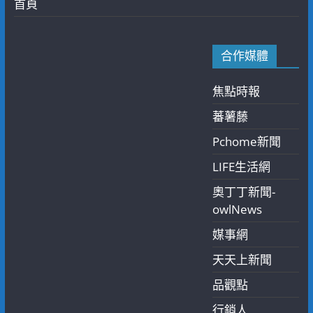
首頁
合作媒體
焦點時報
蕃薯藤
Pchome新聞
LIFE生活網
奧丁丁新聞-
owlNews
媒事網
天天上新聞
品觀點
行銷人