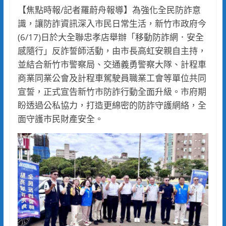
【焦點時報/記者羅蔚舟報導】為強化全民防詐意
識，讓防詐資訊深入市民日常生活，新竹市政府今
(6/17)日於大全聯忠孝店舉辦「移動防詐網．安全
感隨行」反詐誓師活動，由市長高虹安親自主持，
並結合新竹市警察局、交通義勇警察大隊、計程車
商業同業公會及計程車駕駛員職業工會等單位共同
宣誓，正式宣告新竹市防詐行動全面升級。市府期
盼透過公私協力，打造更綿密的防詐守護網絡，全
面守護市民財產安全。