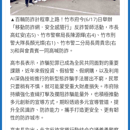
▲百輛防詐計程車上路！竹市府今(6/17)日舉辦
「移動防詐網．安全感隨行」反詐誓師活動，市長
高虹安(右5)、竹市警察局長陳源輝(右4)、竹市刑
警大隊長顏光燦(右1)、竹市警二分局長周貴忠(右
3)和與會貴賓一同高喊防詐。
高市長表示，詐騙犯罪已成為全民共同面對的重要
課題，近年來假投資、假檢警、假網購，以及利用
AI深偽技術進行的新型態詐騙手法層出不窮，民眾
只要稍有不慎，就可能蒙受重大財產損失。市府除
持續強化查緝打擊及攔阻詐騙能量外，也積極推動
多元創新的宣導方式，期盼透過多元宣導管道，提
升全民識詐、防詐能力，攜手打造更安全、更有韌
性的防詐城市。
高市長指出，此次反詐宣導行動結合交通義勇警察