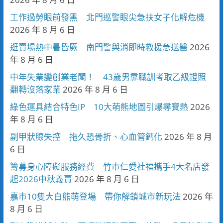
工作過勞眼前發黑 北門巡警眼尖急扶女子化解危機
2026 年 8 月 6 日
逛賣場熱中暑昏厥 南門警與消即時救援急送醫
2026
年 8 月 6 日
中年失業變創業老闆！ 43歲男靠職訓考取乙級證照
翻轉沒落家業
2026 年 8 月 6 日
綠色運具結合特色IP 10大萌熊地圖引爆尋寶熱
2026
年 8 月 6 日
副甲狀腺失控 拖久恐骨折、心血管鈣化
2026 年 8 月
6 日
籌募身心障礙服務經費 竹市仁愛社福攜手4大名店發
起2026中秋義賣
2026 年 8 月 6 日
嘉市10隻大白熊萌登場 帶你解鎖城市新玩法
2026 年
8 月 6 日