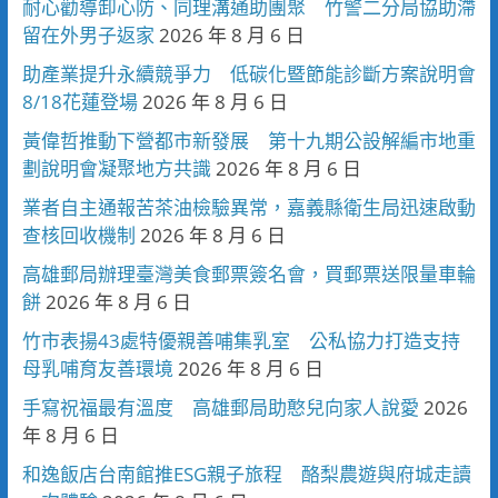
耐心勸導卸心防、同理溝通助團聚 竹警二分局協助滯
留在外男子返家
2026 年 8 月 6 日
助產業提升永續競爭力 低碳化暨節能診斷方案說明會
8/18花蓮登場
2026 年 8 月 6 日
黃偉哲推動下營都市新發展 第十九期公設解編市地重
劃說明會凝聚地方共識
2026 年 8 月 6 日
業者自主通報苦茶油檢驗異常，嘉義縣衛生局迅速啟動
查核回收機制
2026 年 8 月 6 日
高雄郵局辦理臺灣美食郵票簽名會，買郵票送限量車輪
餅
2026 年 8 月 6 日
竹市表揚43處特優親善哺集乳室 公私協力打造支持
母乳哺育友善環境
2026 年 8 月 6 日
手寫祝福最有溫度 高雄郵局助憨兒向家人說愛
2026
年 8 月 6 日
和逸飯店台南館推ESG親子旅程 酪梨農遊與府城走讀