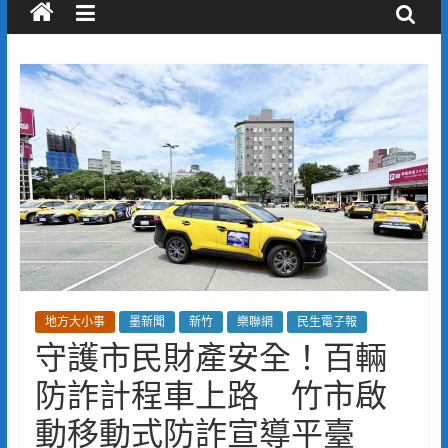
地方大小事
墨新聞
新竹
樂聯網
民生電子報
守護市民財產安全！百輛
防詐計程車上路 竹市啟
動移動式防詐宣導平臺