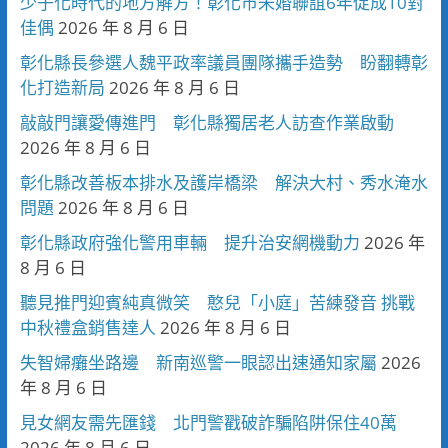
少子化時代的地方解方！彰化市未婚聯誼6年促成10對
佳偶
2026 年 8 月 6 日
彰化縣長參選人魏平政率議員團隊攜手造勢 盼翻轉彰
化打造新局
2026 年 8 月 6 日
敲敲門讓愛傳進門 彰化縣獨居老人訪查作業啟動
2026 年 8 月 6 日
彰化縣改善板本排水及護岸橋梁 解決大村、秀水淹水
問題
2026 年 8 月 6 日
彰化縣政府強化警用車輛 提升治安網機動力
2026 年
8 月 6 日
聽見推門迎賓純真微笑 憨兒「小庭」苦練發音 挑戰
中秋禮盒銷售達人
2026 年 8 月 6 日
失智婦癱坐路邊 新南巡警一眼認出速通知家屬
2026
年 8 月 6 日
見女網友需先匯錢 北門警戳破詐騙陷阱保住40萬
2026 年 8 月 6 日