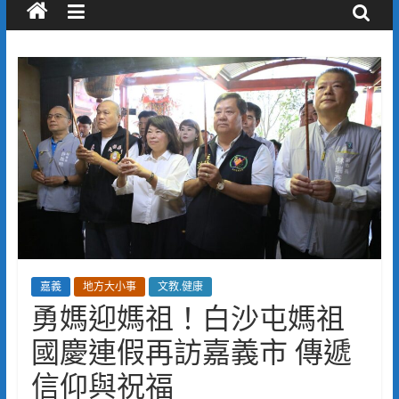
嘉義
地方大小事
文教.健康
勇媽迎媽祖！白沙屯媽祖
國慶連假再訪嘉義市 傳遞
信仰與祝福