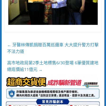
牙醫林傳凱捐贈百萬巡邏車 大大提升警方打擊
←
不法力道
高市地政局第2季土地標售6/30登場 6筆優質建地
總底價逾11億元
→