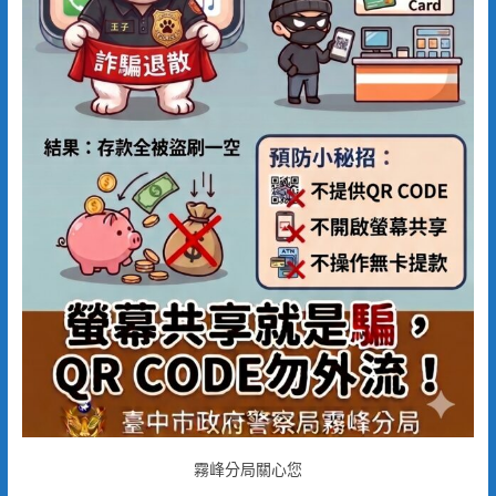
霧峰分局關心您