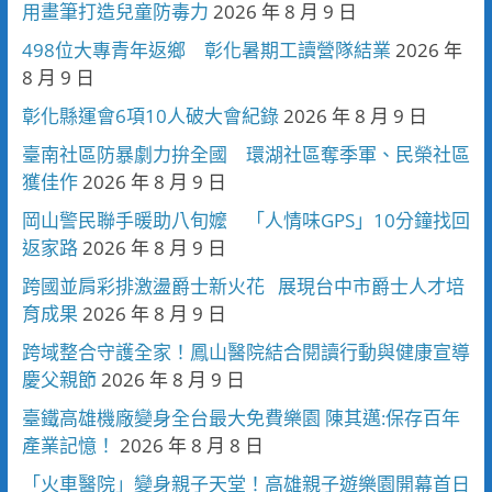
用畫筆打造兒童防毒力
2026 年 8 月 9 日
498位大專青年返鄉 彰化暑期工讀營隊結業
2026 年
8 月 9 日
彰化縣運會6項10人破大會紀錄
2026 年 8 月 9 日
臺南社區防暴劇力拚全國 環湖社區奪季軍、民榮社區
獲佳作
2026 年 8 月 9 日
岡山警民聯手暖助八旬嬤 「人情味GPS」10分鐘找回
返家路
2026 年 8 月 9 日
跨國並肩彩排激盪爵士新火花 展現台中市爵士人才培
育成果
2026 年 8 月 9 日
跨域整合守護全家！鳳山醫院結合閱讀行動與健康宣導
慶父親節
2026 年 8 月 9 日
臺鐵高雄機廠變身全台最大免費樂園 陳其邁:保存百年
產業記憶！
2026 年 8 月 8 日
「火車醫院」變身親子天堂！高雄親子遊樂園開幕首日