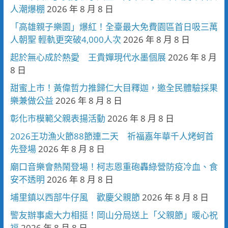
人潮爆棚
2026 年 8 月 8 日
「高雄親子樂園」爆紅！全臺最大免費園區首日吸三萬
人朝聖 輕軌更突破4,000人次
2026 年 8 月 8 日
起於無心成於熱愛 王貴嬋現代水墨個展
2026 年 8 月
8 日
甜蜜上市！黃偉哲力推歸仁大目釋迦，邀全民體驗採果
樂兼做公益
2026 年 8 月 8 日
彰化市模範父親表揚活動
2026 年 8 月 8 日
2026王功漁火節88節連二天 祈福嘉年華千人烤蚵首
先登場
2026 年 8 月 8 日
廟口音樂會熱鬧登場！柯志恩重砲轟綠營防疫冷血、食
安不透明
2026 年 8 月 8 日
埔里鎮以西部牛仔風 歡慶父親節
2026 年 8 月 8 日
警友辦事處大力相挺！岡山分局送上「父親節」暖心祝
福
2026 年 8 月 8 日