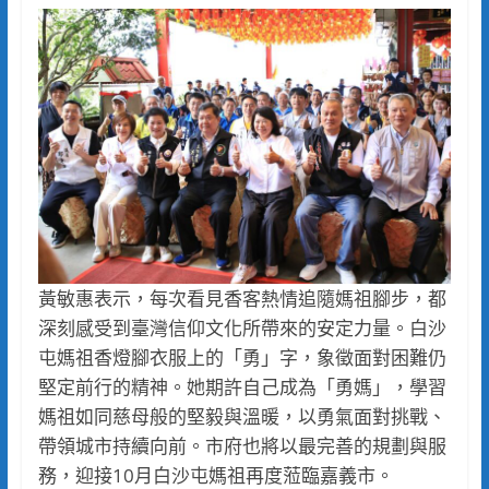
黃敏惠表示，每次看見香客熱情追隨媽祖腳步，都
深刻感受到臺灣信仰文化所帶來的安定力量。白沙
屯媽祖香燈腳衣服上的「勇」字，象徵面對困難仍
堅定前行的精神。她期許自己成為「勇媽」，學習
媽祖如同慈母般的堅毅與溫暖，以勇氣面對挑戰、
帶領城市持續向前。市府也將以最完善的規劃與服
務，迎接10月白沙屯媽祖再度蒞臨嘉義市。