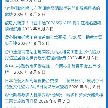
守望相助的暖心守護 湖內警消聯手破門化解獨居翁的
危機
2026 年 8 月 8 日
歡慶父親節！《台中通TCPASS》APP 攜手在地名店熱
情端好康
2026 年 8 月 8 日
暖心跨海送暖！台灣首廟天壇豪捐「300萬」助熊本震
災重建
2026 年 8 月 8 日
台中捷運南屯站土地開發共構大樓開工動土 公私協力
打造宜居新地標實現軌道經濟願景
2026 年 8 月 8 日
台中市技職教育再攀高峰！ 全國技能競賽勇奪23面獎
牌
2026 年 8 月 8 日
日本花藝大師梅垣稔抵台交流 「花見日和」展現台日
花藝文化魅力 8月8日精彩展演登場
2026 年 8 月 8 日
彰化縣長參選人魏平政彰化造勢 喊福利超越六都承接
王惠美施政再升級
2026 年 8 月 7 日