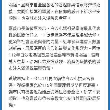
賜福。屆時來自全國各地的香燈腳與信眾將齊聚嘉
義，共同迎接媽祖聖駕，在信仰的感召下祈求平安
順遂，也為城市注入溫暖與希望。
嘉義市長黃敏惠表示，白沙屯媽祖是臺灣最具代表
性的民間信仰之一，徒步進香不僅展現虔誠信仰，
更凝聚社會溫暖與善的力量。近年參與進香人數屢
創新高，展現深厚的信仰能量與文化影響力。回憶
112年白沙屯媽祖首度蒞臨嘉義市贊境賜福，當時
萬人空巷、沿途民眾夾道恭迎，為歷經疫情後的城
市注入滿滿祝福與勇氣。
黃敏惠指出，今年1月再次前往白沙屯拱天宮參
香，獲媽祖應允於115年國慶連假期間再度蒞嘉，
讓市民有機會近距離感受媽祖慈悲聖德，祈求平安
順遂，也為嘉義市帶來宗教文化交流與觀光發展契
機。