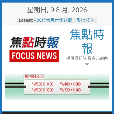
Skip
星期日, 9 8 月, 2026
to
content
Latest:
498位大專青年返鄉 彰化暑期
工讀營隊結業
焦點時
台東最美星空成功場爆滿 亂彈
阿翔壓軸嗨唱「完美落地」
3500人共度夏夜
報
高雄親子遊樂園爆人氣！單日
3.5萬人湧入 首週末破6.5萬人
搭台灣好行低碳暢玩小琉球！大
提供最即時 最多元的內
鵬灣管理處推出暑假好康
容
高雄4,599件作品傳遞拒毒信
念 「2026港都反毒盃」用畫
筆打造兒童防毒力