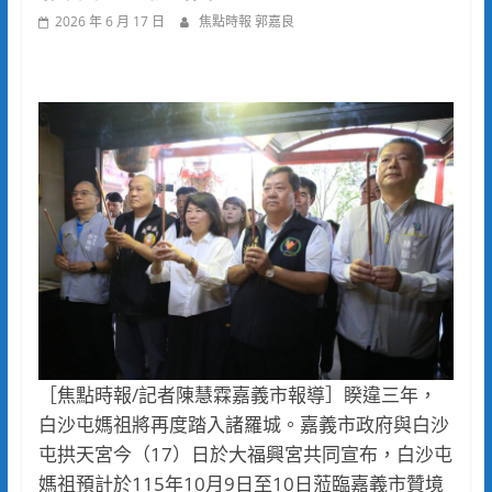
2026 年 6 月 17 日
焦點時報 郭嘉良
［焦點時報/記者陳慧霖嘉義市報導］睽違三年，
白沙屯媽祖將再度踏入諸羅城。嘉義市政府與白沙
屯拱天宮今（17）日於大福興宮共同宣布，白沙屯
媽祖預計於115年10月9日至10日蒞臨嘉義市贊境