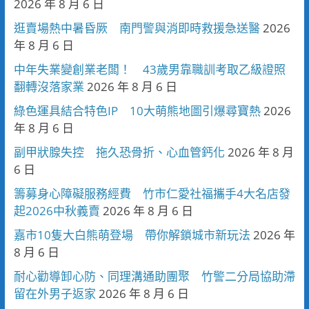
2026 年 8 月 6 日
逛賣場熱中暑昏厥 南門警與消即時救援急送醫
2026
年 8 月 6 日
中年失業變創業老闆！ 43歲男靠職訓考取乙級證照
翻轉沒落家業
2026 年 8 月 6 日
綠色運具結合特色IP 10大萌熊地圖引爆尋寶熱
2026
年 8 月 6 日
副甲狀腺失控 拖久恐骨折、心血管鈣化
2026 年 8 月
6 日
籌募身心障礙服務經費 竹市仁愛社福攜手4大名店發
起2026中秋義賣
2026 年 8 月 6 日
嘉市10隻大白熊萌登場 帶你解鎖城市新玩法
2026 年
8 月 6 日
耐心勸導卸心防、同理溝通助團聚 竹警二分局協助滯
留在外男子返家
2026 年 8 月 6 日