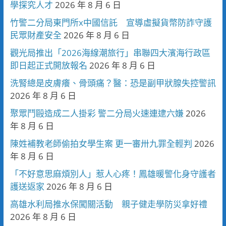
學探究人才
2026 年 8 月 6 日
竹警二分局東門所x中國信託 宣導虛擬貨幣防詐守護
民眾財產安全
2026 年 8 月 6 日
觀光局推出「2026海線潮旅行」串聯四大濱海行政區
即日起正式開放報名
2026 年 8 月 6 日
洗腎總是皮膚癢、骨頭痛？醫：恐是副甲狀腺失控警訊
2026 年 8 月 6 日
聚眾鬥毆造成二人掛彩 警二分局火速連逮六嫌
2026
年 8 月 6 日
陳姓補教老師偷拍女學生案 更一審卅九罪全輕判
2026
年 8 月 6 日
「不好意思麻煩別人」惹人心疼！鳳雄暖警化身守護者
護送返家
2026 年 8 月 6 日
高雄水利局推水保闖關活動 親子健走學防災拿好禮
2026 年 8 月 6 日