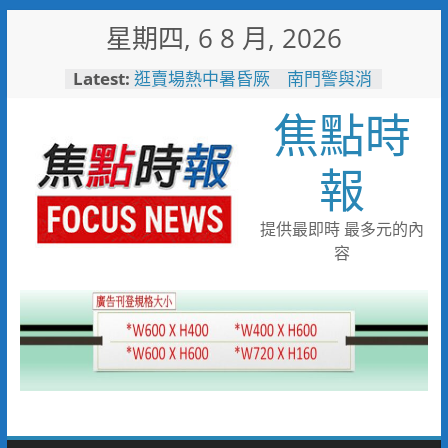
Skip
星期四, 6 8 月, 2026
to
content
Latest:
逛賣場熱中暑昏厥 南門警與消
即時救援急送醫
焦點時
聽見推門迎賓純真微笑 憨兒
「小庭」苦練發音 挑戰中秋禮
盒銷售達人
報
失智婦癱坐路邊 新南巡警一眼
認出速通知家屬
見女網友需先匯錢 北門警戳破
提供最即時 最多元的內
詐騙陷阱保住40萬
容
工作過勞眼前發黑 北門巡警眼
尖急扶女子化解危機