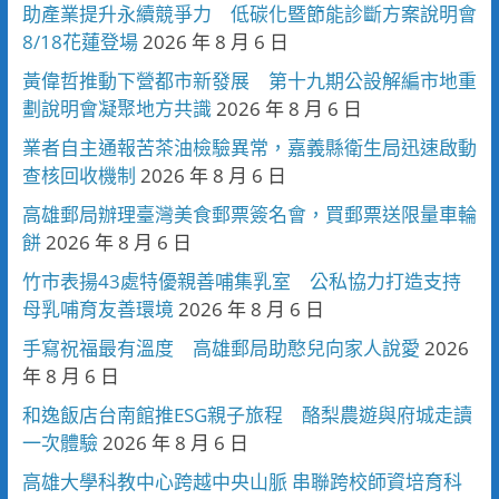
助產業提升永續競爭力 低碳化暨節能診斷方案說明會
8/18花蓮登場
2026 年 8 月 6 日
黃偉哲推動下營都市新發展 第十九期公設解編市地重
劃說明會凝聚地方共識
2026 年 8 月 6 日
業者自主通報苦茶油檢驗異常，嘉義縣衛生局迅速啟動
查核回收機制
2026 年 8 月 6 日
高雄郵局辦理臺灣美食郵票簽名會，買郵票送限量車輪
餅
2026 年 8 月 6 日
竹市表揚43處特優親善哺集乳室 公私協力打造支持
母乳哺育友善環境
2026 年 8 月 6 日
手寫祝福最有溫度 高雄郵局助憨兒向家人說愛
2026
年 8 月 6 日
和逸飯店台南館推ESG親子旅程 酪梨農遊與府城走讀
一次體驗
2026 年 8 月 6 日
高雄大學科教中心跨越中央山脈 串聯跨校師資培育科