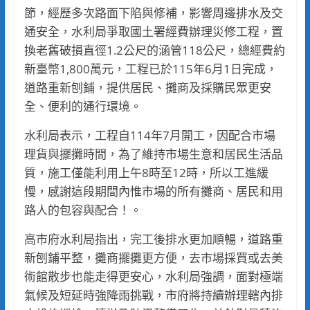
節，經歷多次路面下陷與修補，影響周邊排水及交
通安全，水利局爭取國土署經費辦理災修工程，置
換老舊破損直徑1.2公尺的涵管118公尺，總經費約
新臺幣1,800萬元，工程已於115年6月1日完成，
道路重新刨鋪，提供居民、攤商及採購民眾更安
全、便利的通行環境。
水利局表示，工程自114年7月開工，因配合市場
理貨與擺攤時間，為了維持市場生意和居民生活品
質，施工僅能利用上午8時至12時，所以工進緩
慢，感謝這段期間內惟市場的所有攤商、居民和用
路人的包容與配合！。
高市府水利局指出，完工後排水更加順暢，道路重
新刨鋪平整，攤商擺攤更方便，去市場採買或去美
術館散步也能走得更安心，水利局強調，面對極端
氣候及短延時強降雨挑戰，市府將持續辦理轄內排