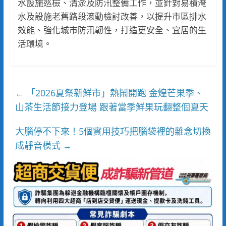
水設施巡檢、清淤及防汛整備工作，並針對易積淹
水及設施老舊路段滾動檢討改善，以提升市區排水
效能、強化城市防汛韌性，打造更安全、宜居的生
活環境。
「2026夏祭新鮮市」熱鬧開跑 金煌芒果季、
←
山茶生活節接力登場 跟著當季鮮果玩翻整個夏天
大腦停不下來！5個實用技巧把腦袋裡的雜念切換
成靜音模式
→