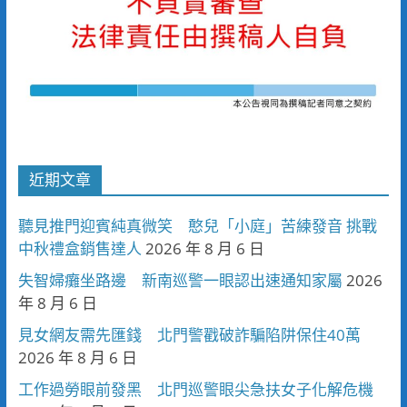
近期文章
聽見推門迎賓純真微笑 憨兒「小庭」苦練發音 挑戰
中秋禮盒銷售達人
2026 年 8 月 6 日
失智婦癱坐路邊 新南巡警一眼認出速通知家屬
2026
年 8 月 6 日
見女網友需先匯錢 北門警戳破詐騙陷阱保住40萬
2026 年 8 月 6 日
工作過勞眼前發黑 北門巡警眼尖急扶女子化解危機