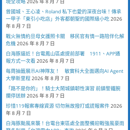
現全攻略
2026 年 8 月 7 日
曾國城、王心凌、Roland 私下也愛的深夜台味！傳承
一甲子「東引小吃店」外客都朝聖的國際級小吃
2026
年 8 月 7 日
戰火無情約旦母女護照卡關 移民官有情一路陪伴化解
危機
2026 年 8 月 7 日
白海豚逼近！台電鳳山區處提前部署 1911、APP通
報方式一次看
2026 年 8 月 7 日
每周抽籤展示AI神隊友！ 敏實科大全面邁向AI Agent
大學新里程
2026 年 8 月 7 日
「路不是你的」！騎士大鬧城鎮韌性演習 前鎮警鐵腕
攔停送辦
2026 年 8 月 7 日
珍惜119報案專線資源 切勿無故撥打或謊報案件
2026
年 8 月 7 日
白海豚颱風來襲！台電台東區處全面整備迎戰強風豪雨