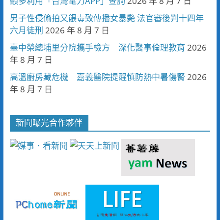
籲多利用「台灣電力APP」查詢
2026 年 8 月 7 日
男子性侵偷拍又餵毒致傳播女暴斃 法官審後判十四年
六月徒刑
2026 年 8 月 7 日
臺中榮總埔里分院攜手檢方 深化醫事倫理教育
2026
年 8 月 7 日
高溫廚房藏危機 嘉義醫院提醒慎防熱中暑傷腎
2026
年 8 月 7 日
新聞曝光合作夥伴