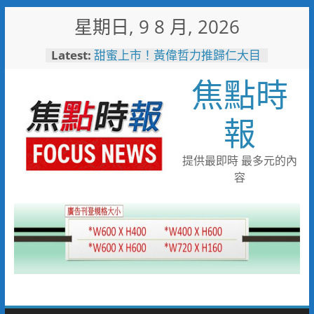
Skip
星期日, 9 8 月, 2026
to
content
Latest:
甜蜜上市！黃偉哲力推歸仁大目
釋迦，邀全民體驗採果樂兼做公
焦點時
益
臺鐵高雄機廠變身全台最大免費
樂園 陳其邁:保存百年產業記
報
憶！
「火車醫院」變身親子天堂！高
雄親子遊樂園開幕首日人潮爆棚
提供最即時 最多元的內
「高雄親子樂園」爆紅！全臺最
容
大免費園區首日吸三萬人朝聖
輕軌更突破4,000人次
起於無心成於熱愛 王貴嬋現代
水墨個展