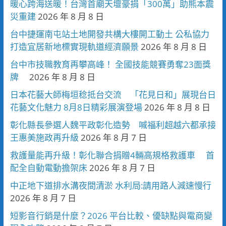
暖心跨海送暖！台灣首廟天壇豪捐「300萬」助熊本震
災重建
2026 年 8 月 8 日
台中捷運南屯站土地開發共構大樓開工動土 公私協力
打造宜居新地標實現軌道經濟願景
2026 年 8 月 8 日
台中市技職教育再攀高峰！ 全國技能競賽勇奪23面獎
牌
2026 年 8 月 8 日
日本花藝大師梅垣稔抵台交流 「花見日和」展現台日
花藝文化魅力 8月8日精彩展演登場
2026 年 8 月 8 日
彰化縣長參選人魏平政彰化造勢 喊福利超越六都承接
王惠美施政再升級
2026 年 8 月 7 日
救護量能再升級！彰化聯合捐贈4輛高規格救護車 首
配全自動電動擔架床
2026 年 8 月 7 日
中正地下道排水溝夜間清淤 水利局:請用路人減速慢行
2026 年 8 月 7 日
短影音行銷是什麼？2026 平台比較、優缺點與電商變