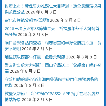
甜蜜上市！黃偉哲力推歸仁大目釋迦，邀全民體驗採果
樂兼做公益
2026 年 8 月 8 日
彰化市模範父親表揚活動
2026 年 8 月 8 日
2026王功漁火節88節連二天 祈福嘉年華千人烤蚵首
先登場
2026 年 8 月 8 日
廟口音樂會熱鬧登場！柯志恩重砲轟綠營防疫冷血、食
安不透明
2026 年 8 月 8 日
埔里鎮以西部牛仔風 歡慶父親節
2026 年 8 月 8 日
警友辦事處大力相挺！岡山分局送上「父親節」暖心祝
福
2026 年 8 月 8 日
守望相助的暖心守護 湖內警消聯手破門化解獨居翁的
危機
2026 年 8 月 8 日
歡慶父親節！《台中通TCPASS》APP 攜手在地名店熱
情端好康
2026 年 8 月 8 日