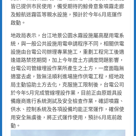
皆已提供市民使用，備受期待的鯨骨意象噴霧走廊
及鯨航迷霧區等親水設施，預計於今年6月底運作
啟動。
地政局表示，台江地景公園水霧設施屬高壓用電系
統，與一般公共設施用電申請程序不同，相關供電
設施由台電公司辦理專業施工，重劃工程完工後適
逢道路禁挖期間，加上今年度土方調度問題影響，
台電公司管線埋設作業所產生之土方，一度面臨無
適當去處，致無法順利進場施作供電工程，經地政
局主動協助土方去化，克服施工限制後，台電公司
於今年5月完成管線埋設作業，目前正由原遊具設
備廠商進行系統測試及安全檢查作業，確認噴霧、
供水、控制系統及各項設備均能正常運作，確保使
用安全無虞後，將正式運作使用，預計6月底前啟
動。